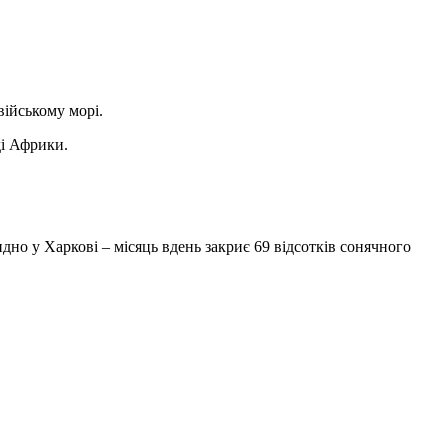
війському морі.
ді Африки.
но у Харкові – місяць вдень закриє 69 відсотків сонячного