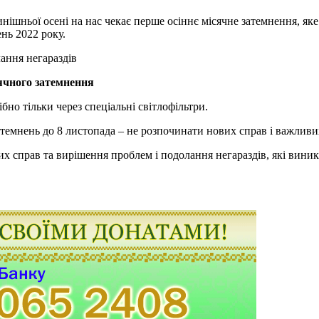
нішньої осені на нас чекає перше осіннє місячне затемнення, яке
нь 2022 року.
ячного затемнення
но тільки через спеціальні світлофільтри.
атемнень до 8 листопада – не розпочинати нових справ і важлив
х справ та вирішення проблем і подолання негараздів, які вини