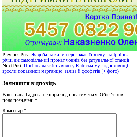
Previous Post:
Жадоба наживи переважає безпеку: на Ірпінь-
річці діє самодіяльний прокат човнів без рятувальної станції
Next Post:
Погіршала якість води у Київському водосховищі:
зросли показники марганцю, заліза й фосфатів (+ фото)
Залишити відповідь
Ваша e-mail адреса не оприлюднюватиметься.
Обов’язкові
поля позначені
*
Коментар
*