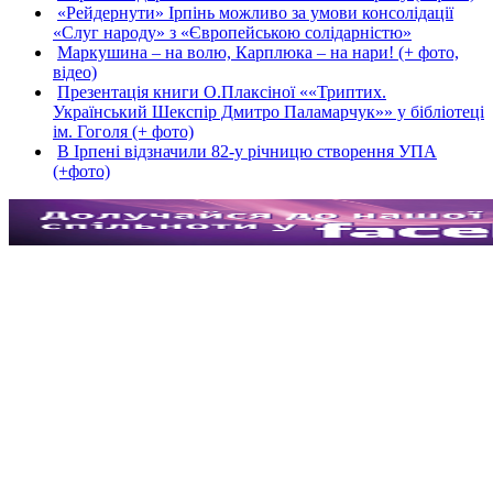
«Рейдернути» Ірпінь можливо за умови консолідації
«Слуг народу» з «Європейською солідарністю»
Маркушина – на волю, Карплюка – на нари! (+ фото,
відео)
Презентація книги О.Плаксіної ««Триптих.
Український Шекспір Дмитро Паламарчук»» у бібліотеці
ім. Гоголя (+ фото)
В Ірпені відзначили 82-у річницю створення УПА
(+фото)