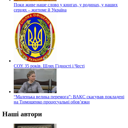
Поки живе наше слово у книгах, у родинах, у наших
серцях – житиме й Україна
СОУ. 35 років. Шлях Гідності і Честі
“Маленька велика перемога”: ВАКС скасував покладені
на Тимошенко процесуальні обов’язки
Наші автори