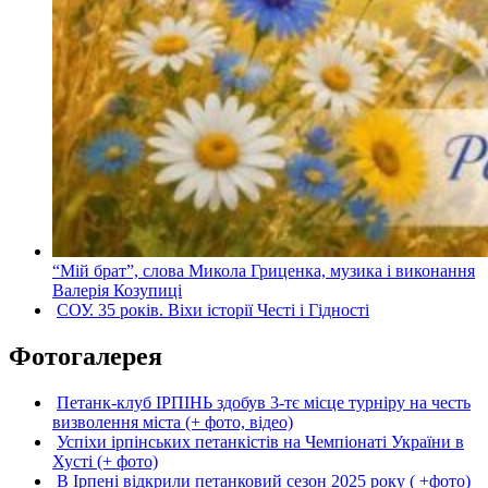
“Мій брат”, слова Микола Гриценка, музика і виконання
Валерія Козупиці
СОУ. 35 років. Віхи історії Честі і Гідності
Фотогалерея
Петанк-клуб ІРПІНЬ здобув 3-тє місце турніру на честь
визволення міста (+ фото, відео)
Успіхи ірпінських петанкістів на Чемпіонаті України в
Хусті (+ фото)
В Ірпені відкрили петанковий сезон 2025 року ( +фото)