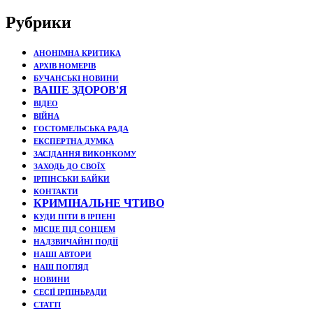
Рубрики
АНОНІМНА КРИТИКА
АРХІВ НОМЕРІВ
БУЧАНСЬКІ НОВИНИ
ВАШЕ ЗДОРОВ'Я
ВІДЕО
ВІЙНА
ГОСТОМЕЛЬСЬКА РАДА
ЕКСПЕРТНА ДУМКА
ЗАСІДАННЯ ВИКОНКОМУ
ЗАХОДЬ ДО СВОЇХ
ІРПІНСЬКИ БАЙКИ
КОНТАКТИ
КРИМІНАЛЬНЕ ЧТИВО
КУДИ ПІТИ В ІРПЕНІ
МІСЦЕ ПІД СОНЦЕМ
НАДЗВИЧАЙНІ ПОДЇЇ
НАШІ АВТОРИ
НАШ ПОГЛЯД
НОВИНИ
СЕСІЇ ІРПІНЬРАДИ
СТАТТІ