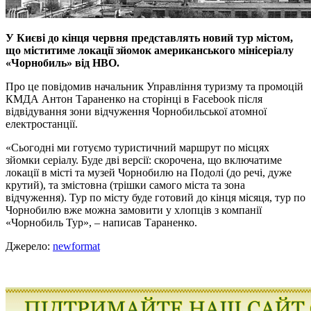
У Києві до кінця червня представлять новий тур містом,
що міститиме локації зйомок американського мінісеріалу
«Чорнобиль» від НВО.
Про це повідомив начальник Управління туризму та промоцій
КМДА Антон Тараненко на сторінці в Facebook після
відвідування зони відчуження Чорнобильської атомної
електростанції.
«Сьогодні ми готуємо туристичний маршрут по місцях
зйомки серіалу. Буде дві версії: скорочена, що включатиме
локації в місті та музей Чорнобилю на Подолі (до речі, дуже
крутий), та змістовна (трішки самого міста та зона
відчуження). Тур по місту буде готовий до кінця місяця, тур по
Чорнобилю вже можна замовити у хлопців з компанії
«Чорнобиль Тур», – написав Тараненко.
Джерело:
newformat