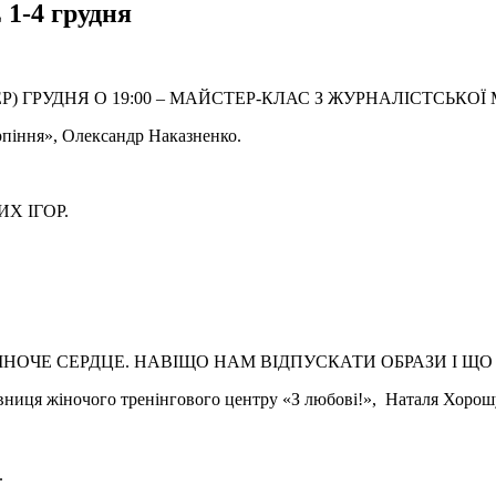
 1-4 грудня
ЕР) ГРУДНЯ О 19:00 – МАЙСТЕР-КЛАС З ЖУРНАЛІСТСЬКО
рпіння», Олександр Наказненко.
ИХ ІГОР.
 ЖІНОЧЕ СЕРДЦЕ. НАВІЩО НАМ ВІДПУСКАТИ ОБРАЗИ І Щ
овниця жіночого тренінгового центру «З любові!», Наталя Хорош
.