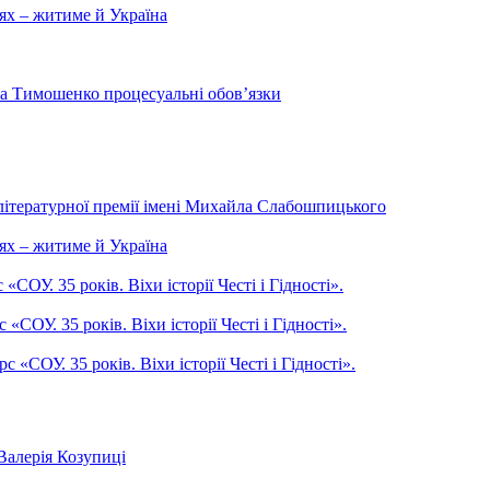
ях – житиме й Україна
на Тимошенко процесуальні обов’язки
літературної премії імені Михайла Слабошпицького
ях – житиме й Україна
ОУ. 35 років. Віхи історії Честі і Гідності».
СОУ. 35 років. Віхи історії Честі і Гідності».
СОУ. 35 років. Віхи історії Честі і Гідності».
Валерія Козупиці