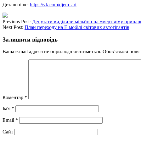
Детальніше:
https://vk.com/djem_art
Previous Post:
Депутати виділили мільйон на «мертвому припар
Next Post:
План переходу на Е-мобілі світових автогігантів
Залишити відповідь
Ваша e-mail адреса не оприлюднюватиметься.
Обов’язкові поля
Коментар
*
Ім'я
*
Email
*
Сайт