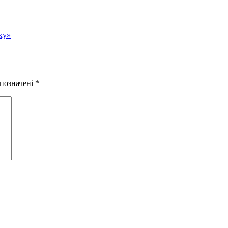
ку»
 позначені
*