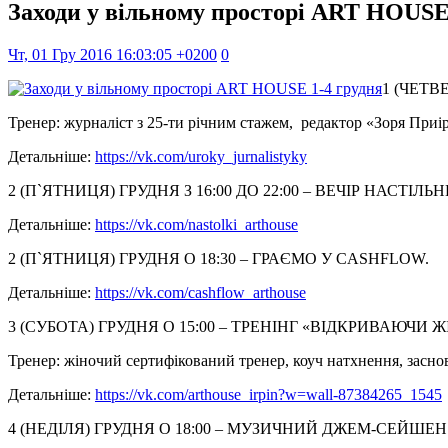
Заходи у вільному просторі ART HOUSE
Чт, 01 Гру 2016 16:03:05 +0200
0
1 (ЧЕТВ
Тренер: журналіст з 25-ти річним стажем, редактор «Зоря Приі
Детальніше:
https://vk.com/uroky_jurnalistyky
2 (П`ЯТНИЦЯ) ГРУДНЯ З 16:00 ДО 22:00 – ВЕЧІР НАСТІЛЬН
Детальніше:
https://vk.com/nastolki_arthouse
2 (П`ЯТНИЦЯ) ГРУДНЯ О 18:30 – ГРАЄМО У CASHFLOW.
Детальніше:
https://vk.com/cashflow_arthouse
3 (СУБОТА) ГРУДНЯ О 15:00 – ТРЕНІНГ «ВІДКРИВАЮЧИ
Тренер: жіночий сертифікований тренер, коуч натхнення, засн
Детальніше:
https://vk.com/arthouse_irpin?w=wall-87384265_1545
4 (НЕДІЛЯ) ГРУДНЯ О 18:00 – МУЗИЧНИЙ ДЖЕМ-СЕЙШЕН