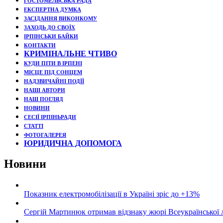
ГОСТОМЕЛЬСЬКА РАДА
ЕКСПЕРТНА ДУМКА
ЗАСІДАННЯ ВИКОНКОМУ
ЗАХОДЬ ДО СВОЇХ
ІРПІНСЬКИ БАЙКИ
КОНТАКТИ
КРИМІНАЛЬНЕ ЧТИВО
КУДИ ПІТИ В ІРПЕНІ
МІСЦЕ ПІД СОНЦЕМ
НАДЗВИЧАЙНІ ПОДЇЇ
НАШІ АВТОРИ
НАШ ПОГЛЯД
НОВИНИ
СЕСІЇ ІРПІНЬРАДИ
СТАТТІ
ФОТОГАЛЕРЕЯ
ЮРИДИЧНА ДОПОМОГА
Новини
Показник електромобілізації в Україні зріс до +13%
Сергій Мартинюк отримав відзнаку жюрі Всеукраїнської 