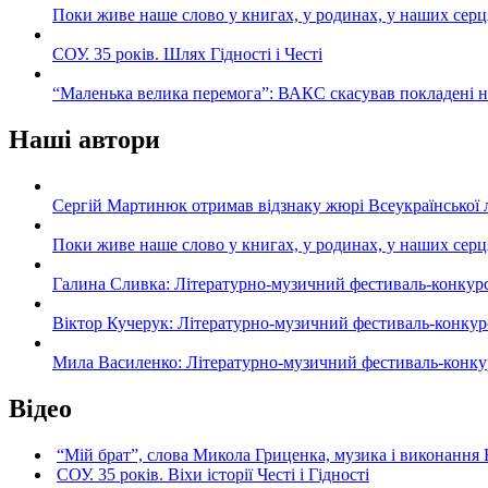
Поки живе наше слово у книгах, у родинах, у наших серц
СОУ. 35 років. Шлях Гідності і Честі
“Маленька велика перемога”: ВАКС скасував покладені 
Наші автори
Сергій Мартинюк отримав відзнаку жюрі Всеукраїнської 
Поки живе наше слово у книгах, у родинах, у наших серц
Галина Сливка: Літературно-музичний фестиваль-конкурс «С
Віктор Кучерук: Літературно-музичний фестиваль-конкурс «
Мила Василенко: Літературно-музичний фестиваль-конкурс «
Відео
“Мій брат”, слова Микола Гриценка, музика і виконання 
СОУ. 35 років. Віхи історії Честі і Гідності