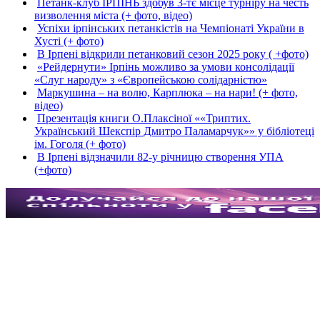
Петанк-клуб ІРПІНЬ здобув 3-тє місце турніру на честь
визволення міста (+ фото, відео)
Успіхи ірпінських петанкістів на Чемпіонаті України в
Хусті (+ фото)
В Ірпені відкрили петанковий сезон 2025 року ( +фото)
«Рейдернути» Ірпінь можливо за умови консолідації
«Слуг народу» з «Європейською солідарністю»
Маркушина – на волю, Карплюка – на нари! (+ фото,
відео)
Презентація книги О.Плаксіної ««Триптих.
Український Шекспір Дмитро Паламарчук»» у бібліотеці
ім. Гоголя (+ фото)
В Ірпені відзначили 82-у річницю створення УПА
(+фото)