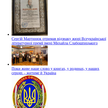
Сергій Мартинюк отримав відзнаку жюрі Всеукраїнської
літературної премії імені Михайла Слабошпицького
Поки живе наше слово у книгах, у родинах, у наших
серцях – житиме й Україна