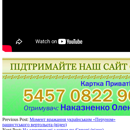
Previous Post:
Момент вражання українським «Перуном»
рашистського вертольота (відео)
Next Post:
На електрокарі з котом по Європі (відео)