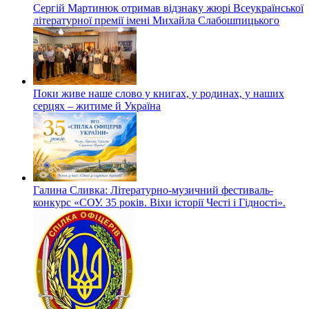
Сергій Мартинюк отримав відзнаку жюрі Всеукраїнської
літературної премії імені Михайла Слабошпицького
Поки живе наше слово у книгах, у родинах, у наших
серцях – житиме й Україна
Галина Сливка: Літературно-музичний фестиваль-
конкурс «СОУ. 35 років. Віхи історії Честі і Гідності».