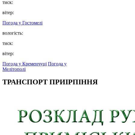
тиск:
вітер:
Погода у
Гостомелі
вологість:
тиск:
вітер:
Погода у Кременчуці
Погода у
Мелітополі
ТРАНСПОРТ ПРИІРПІННЯ