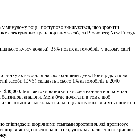
%
у минулому році і поступово знижуються, щоб зробити
ринку електричних транспортних засобу за Bloomberg New Energy
нішнього курсу долара). 35% нових автомобілів у всьому світі
го ринку автомобілів на сьогоднішній день. Вони рідкість на
тні засоби (EVS) складуть всього 1% автомобілів в 2040.
оні $30,000. Інші автовиробники і високотехнологічні компанії
 бензинові аналоги. Мета буде полягати в тому, щоб
никає питання: наскільки сильно ці автомобілі знизять попит на
но співпадає зі щорічними темпами зростання, які прогнозує
 Для порівняння, сонячні панелі слідують за аналогічною кривою
ку.