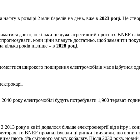
 нафту в розмірі 2 млн барелів на день, вже в
2023 роц
і. Це ств
иматися довго, оскільки це дуже агресивний прогноз. BNEF слід
б спрогнозувати, коли ціни впадуть достатньо, щоб заманити по
а кілька років пізніше – в
2028 році
.
домогтися широкого поширення електромобілів має відбутися одн
лектрокарі.
До 2040 року електромобілі будуть потребувати 1,900 терават-год
 2013 року в світі додалося більше електроенергії від вітру і сонц
уляторах, то BNEF проаналізували ці ринки і виявили, що вони 
 вимагають 4% світового запасу кобальту. Після 2030 року, новий