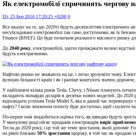
Як електромобілі спричинять чергову н
Пт, 25 Бер 2016 17:20:25 +0200
0
Все вказує на те, що 2020ті будуть десятиліттям електричних а
несубсидовані електромобілі так само доступними, як їх бензи
Finance (BNEF). Це буде початком реального масового ринку дл
До
2040 року
, електромобілі, здатні проїжджати великі відста
будуть електричними.
Нафтові ринки не зважають на це, і легко зрозуміти чому. Елек
вулицях більшості країн і як і раніше коштують значно дорожче
У найближчі кілька років Tesla, Chevy, і Nissan планують почат
вкладають мільярди доларів в десятки нових моделей. До 2020 р
відповідати успіхам Tesla Model S, яка в даний час перевершує
нафту? І коли зниження попиту буде достатньо, щоб схилити ча
По-перше нам знадобиться оцінка того, як швидко будуть зрост
У минулому році обсяг продажів електрокарів
виріс приблизн
Тесла до 2020 року, і це той же темп зростання, який допоміг F
на рівні близько
50% зростання
щороку, в той час як продажі 