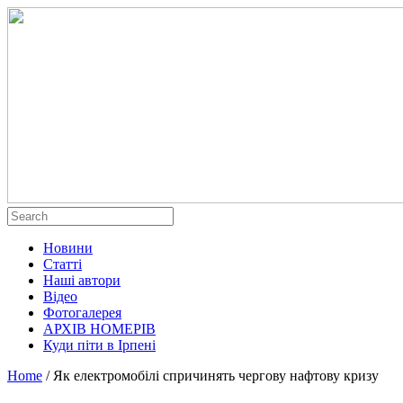
Новини
Статті
Наші автори
Відео
Фотогалерея
АРХІВ НОМЕРІВ
Куди піти в Ірпені
Home
/
Як електромобілі спричинять чергову нафтову кризу