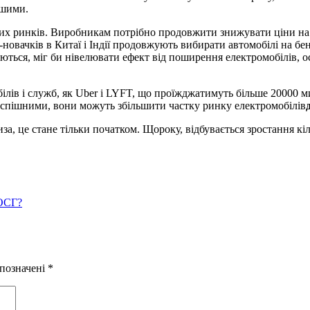
вшими.
х ринків. Виробникам потрібно продовжити знижувати ціни на ел
новачків в Китаї і Індії продовжують вибирати автомобілі на бен
ться, міг би нівелювати ефект від поширення електромобілів, ос
ів і служб, як Uber і LYFT, що проїжджатимуть більше 20000 ми
 успішними, вони можуть збільшити частку ринку електромобілів
за, це стане тільки початком. Щороку, відбувається зростання кі
 ОСГ?
 позначені
*