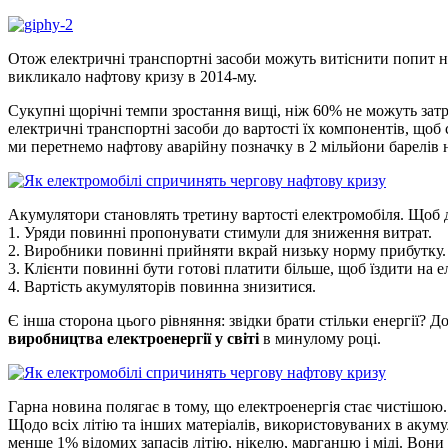
Отож електричні транспортні засоби можуть витіснити попит на
викликало нафтову кризу в 2014-му.
Сукупні щорічні темпи зростання вищі, ніж 60% не можуть затр
електричні транспортні засоби до вартості їх компонентів, що
ми перетнемо нафтову аварійну позначку в 2 мільйони барелів н
Акумулятори становлять третину вартості електромобіля. Щоб 
1. Уряди повинні пропонувати стимули для зниження витрат.
2. Виробники повинні прийняти вкрай низьку норму прибутку.
3. Клієнти повинні бути готові платити більше, щоб їздити на е
4. Вартість акумуляторів повинна знизитися.
Є інша сторона цього рівняння: звідки брати стільки енергії? 
виробництва електроенергії у світі
в минулому році.
Гарна новина полягає в тому, що електроенергія стає чистішою. З
Щодо всіх літію та інших матеріалів, використовуваних в акум
менше 1% відомих запасів літію, нікелю, марганцю і міді. Вони