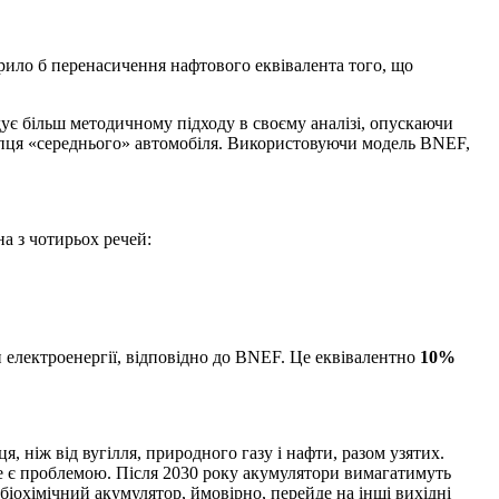
орило б перенасичення нафтового еквівалента того, що
ує більш методичному підходу в своєму аналізі, опускаючи
купця «середнього» автомобіля. Використовуючи модель BNEF,
а з чотирьох речей:
ин електроенергії, відповідно до BNEF. Це еквівалентно
10%
я, ніж від вугілля, природного газу і нафти, разом узятих.
не є проблемою. Після 2030 року акумулятори вимагатимуть
 біохімічний акумулятор, ймовірно, перейде на інші вихідні