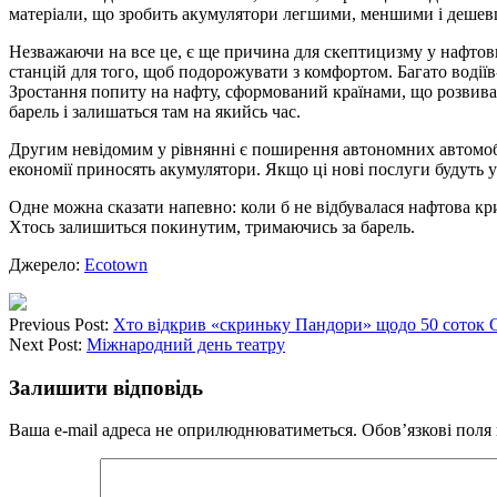
матеріали, що зробить акумулятори легшими, меншими і деше
Незважаючи на все це, є ще причина для скептицизму у нафтови
станцій для того, щоб подорожувати з комфортом. Багато водіїв-
Зростання попиту на нафту, сформований країнами, що розвиваю
барель і залишаться там на якийсь час.
Другим невідомим у рівнянні є поширення автономних автомобіл
економії приносять акумулятори. Якщо ці нові послуги будуть
Одне можна сказати напевно: коли б не відбувалася нафтова кри
Хтось залишиться покинутим, тримаючись за барель.
Джерело:
Ecotown
Previous Post:
Хто відкрив «скриньку Пандори» щодо 50 соток
Next Post:
Міжнародний день театру
Залишити відповідь
Ваша e-mail адреса не оприлюднюватиметься.
Обов’язкові поля