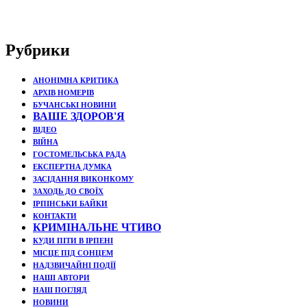
Рубрики
АНОНІМНА КРИТИКА
АРХІВ НОМЕРІВ
БУЧАНСЬКІ НОВИНИ
ВАШЕ ЗДОРОВ'Я
ВІДЕО
ВІЙНА
ГОСТОМЕЛЬСЬКА РАДА
ЕКСПЕРТНА ДУМКА
ЗАСІДАННЯ ВИКОНКОМУ
ЗАХОДЬ ДО СВОЇХ
ІРПІНСЬКИ БАЙКИ
КОНТАКТИ
КРИМІНАЛЬНЕ ЧТИВО
КУДИ ПІТИ В ІРПЕНІ
МІСЦЕ ПІД СОНЦЕМ
НАДЗВИЧАЙНІ ПОДЇЇ
НАШІ АВТОРИ
НАШ ПОГЛЯД
НОВИНИ