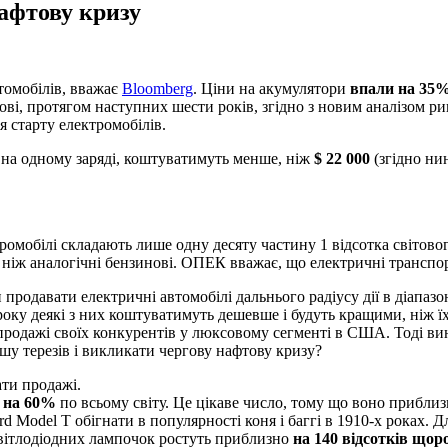
афтову кризу
втомобілів, вважає
Вloomberg
. Ціни на акумулятори
впали на 35
нові, протягом наступних шести років, згідно з новим аналізом 
я старту електромобілів.
ні на одному заряді, коштуватимуть менше, ніж
$ 22 000
(згідно ни
тромобілі складають лише одну десяту частину 1 відсотка світово
, ніж аналогічні бензинові. ОПЕК вважає, що електричні транспор
и продавати електричні автомобілі дальнього радіусу дії в діапаз
оку деякі з них коштуватимуть дешевше і будуть кращими, ніж їх
 продажі своїх конкурентів у люксовому сегменті в США. Тоді ви
шу терезів і викликати чергову нафтову кризу?
ати продажі.
о на 60%
по всьому світу. Це цікаве число, тому що воно приблиз
ord Model T обігнати в популярності коня і баггі в 1910-х роках.
світлодіодних лампочок ростуть приблизно
на 140 відсотків щоро