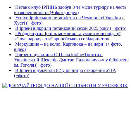
Петанк-клуб ІРПІНЬ здобув 3-тє місце турніру на честь
визволення міста (+ фото, відео)
Успіхи ірпінських петанкістів на Чемпіонаті України в
Хусті (+ фото)
В Ірпені відкрили петанковий сезон 2025 року ( +фото)
«Рейдернути» Ірпінь можливо за умови консолідації
«Слуг народу» з «Європейською солідарністю»
Маркушина – на волю, Карплюка – на нари! (+ фото,
відео)
Презентація книги О.Плаксіної ««Триптих.
Український Шекспір Дмитро Паламарчук»» у бібліотеці
ім. Гоголя (+ фото)
В Ірпені відзначили 82-у річницю створення УПА
(+фото)