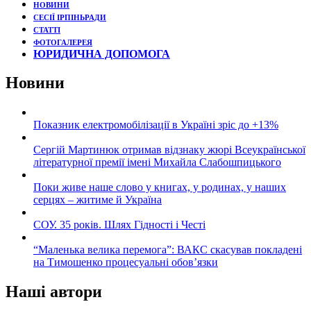
НОВИНИ
СЕСІЇ ІРПІНЬРАДИ
СТАТТІ
ФОТОГАЛЕРЕЯ
ЮРИДИЧНА ДОПОМОГА
Новини
Показник електромобілізації в Україні зріс до +13%
Сергій Мартинюк отримав відзнаку жюрі Всеукраїнської
літературної премії імені Михайла Слабошпицького
Поки живе наше слово у книгах, у родинах, у наших
серцях – житиме й Україна
СОУ. 35 років. Шлях Гідності і Честі
“Маленька велика перемога”: ВАКС скасував покладені
на Тимошенко процесуальні обов’язки
Наші автори