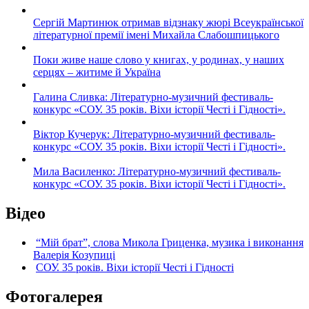
Сергій Мартинюк отримав відзнаку жюрі Всеукраїнської
літературної премії імені Михайла Слабошпицького
Поки живе наше слово у книгах, у родинах, у наших
серцях – житиме й Україна
Галина Сливка: Літературно-музичний фестиваль-
конкурс «СОУ. 35 років. Віхи історії Честі і Гідності».
Віктор Кучерук: Літературно-музичний фестиваль-
конкурс «СОУ. 35 років. Віхи історії Честі і Гідності».
Мила Василенко: Літературно-музичний фестиваль-
конкурс «СОУ. 35 років. Віхи історії Честі і Гідності».
Відео
“Мій брат”, слова Микола Гриценка, музика і виконання
Валерія Козупиці
СОУ. 35 років. Віхи історії Честі і Гідності
Фотогалерея