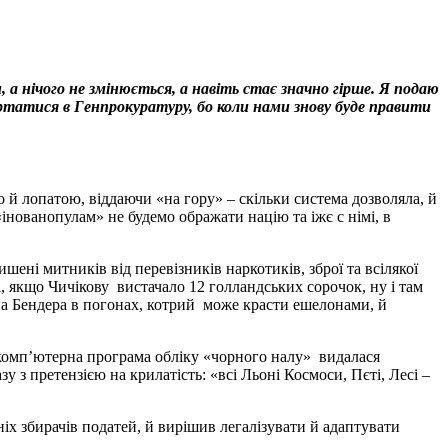
 а нічого не змінюється, а навіть стає значно гірше. Я подаю
вертатися в Генпрокуратуру, бо коли нами знову буде правити
о й лопатою, віддаючи «на гору» – скільки система дозволяла, й
«інованопулам» не будемо ображати націю та іжє с німі, в
ені митників від перевізників наркотиків, зброї та всілякої
а, якщо Чичікову вистачало 12 голландських сорочок, ну і там
па Бендера в погонах, котрий може красти ешелонами, й
комп’ютерна програма обліку «чорного налу» видалася
 з претензією на крилатість: «всі Льоні Космоси, Пєті, Лесі –
ніх збирачів податей, й вирішив легалізувати й адаптувати