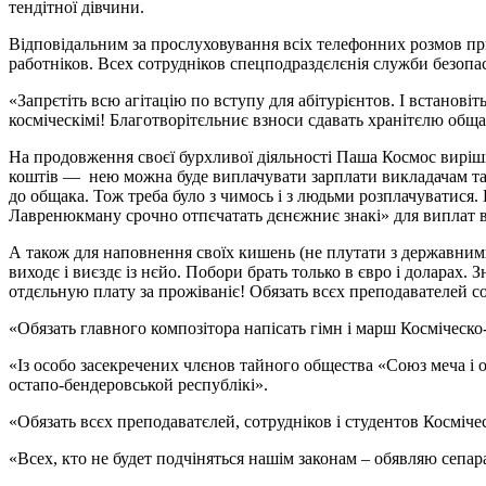
тендітної дівчини.
Відповідальним за прослуховування всіх телефонних розмов при
работніков. Всех сотрудніков спецподраздєлєнія служби безопас
«Запрєтіть всю агітацію по вступу для абітурієнтов. І встанові
косміческімі! Благотворітєльниє взноси сдавать хранітєлю общ
На продовження своєї бурхливої діяльності Паша Космос виріши
коштів — нею можна буде виплачувати зарплати викладачам та с
до общака. Тож треба було з чимось і з людьми розплачуватися.
Лавренюкману срочно отпєчатать дєнєжниє знакі» для виплат в
А також для наповнення своїх кишень (не плутати з державними)
виходє і виєздє із нєйо. Побори брать только в євро і доларах. З
отдєльную плату за прожіваніє! Обязать всєх преподавателей с
«Обязать главного композітора напісать гімн і марш Косміческ
«Із особо засекречених члєнов тайного общества «Союз меча і о
остапо-бендеровськой республікі».
«Обязать всєх преподаватєлей, сотрудніков і студентов Косміче
«Всех, кто не будет подчіняться нашім законам – обявляю сепара