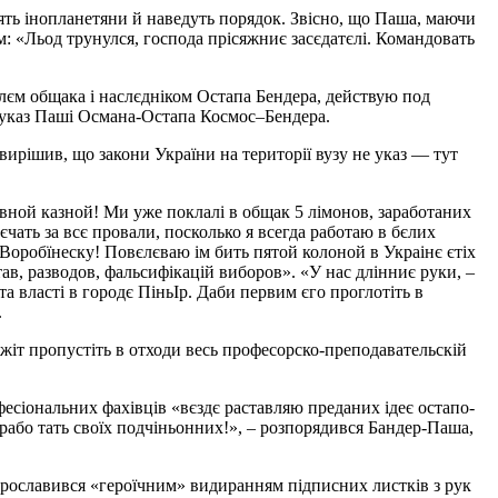
ять інопланетяни й наведуть порядок. Звісно, що Паша, маючи
ом: «Льод трунулся, господа прісяжниє засєдатєлі. Командовать
єлєм общака і наслєдніком Остапа Бендера, действую под
й указ Паші Османа-Остапа Космос–Бендера.
вирішив, що закони України на території вузу не указ — тут
вной казной! Ми уже поклалі в общак 5 лімонов, заработаних
чать за всє провали, посколько я всегда работаю в бєлих
 Воробїнеску! Повєлєваю ім бить пятой колоной в Украінє єтіх
ав, разводов, фальсифікацій виборов». «У нас длінниє руки, –
а власті в городє ПіньІр. Даби первим єго проглотіть в
.
жіт пропустіть в отходи весь професорско-преподавательскій
офесіональних фахівців «вєздє раставляю преданих ідеє остапо-
 рабо тать своїх подчіньонних!», – розпорядився Бандер-Паша,
рославився «героїчним» видиранням підписних листків з рук