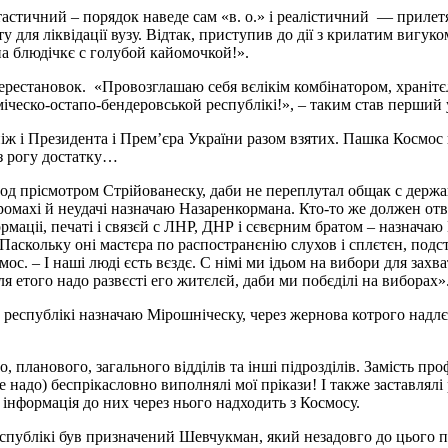
астичний – порядок наведе сам «в. о.» і реалістичний — прилет
 для ліквідації вузу. Відтак, приступив до дії з крилатим вигук
на блюдічкє с голубой кайомочкой!».
 перестановок. «Провозглашаю себя вєлікім комбінатором, храніт
міческо-остапо-бендеровськой республікі!», – таким став перши
ніж і Президента і Прем’єра України разом взятих. Пашка Космос 
 з рогу достатку…
д прісмотром Стрійованеску, даби не переплутал общак с держа
омахі й неудачі назначаю Назаренкормана. Кто-то же должен отвє
рмаціі, печаті і связєй с ЛНР, ДНР і сєвєрним братом – назначаю
аскольку оні мастєра по распостранєнію слухов і сплєтєн, подст
 – І наші люді єсть вєздє. С німі ми ідьом на вибори для захват
 етого надо развєсті его житєлєй, даби ми побєділі на виборах»
 республікі назначаю Мірошніческу, через жернова котрого надлє
 планового, загального відділів та інші підрозділів. Замість пр
 надо) беспрікасловно виполнялі мої прікази! І также заставлялі
інформація до них через нього надходить з Космосу.
публікі був призначений Шевчукман, який незадовго до цього п