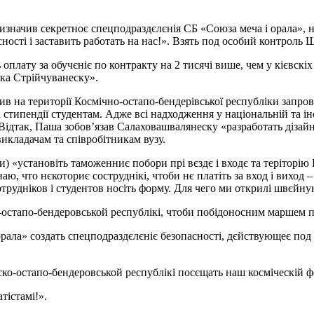
значив секретноє спецподраздєлєнія СБ «Союза меча і орала», на
ності і заставить работать на нас!». Взять под особий контроль 
ть оплату за обучєніє по контракту на 2 тисячі више, чем у кієвс
ака Стрійчуванеску».
в на території Космічно-остапо-бендерівської республіки запро
типендії студентам. Адже всі надходження у національній та ін
 Відтак, Паша зобов’язав Салаховашвалянеску «разработать дізай
икладачам та співробітникам вузу.
 «установіть таможенниє побори прі вєздє і входє та теріторію 
наю, что нєкоториє соструднікі, чтоби нє платіть за вход і виход 
отрудніков і студентов носіть форму. Для чего ми открилі швєйн
о-остапо-бендеровськой республікі, чтоби побідоносним маршем 
рала» создать спецподраздєлєніє безопасності, дєйствующеє под д
ско-остапо-бендеровськой республікі посєщать наш косміческій фо
тістамі!».