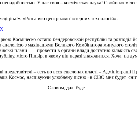
 ненадобностью. У нас своя – косміческая наука! Свойо косміческ
 мєдіціна!». «Розганяю центр комп’ютерних технологій».
маркою Косміческо-остапо-бендеровськой республікі та розподіл
аналогією з махінаціями Великого Комбінатора минулого століття
нівські плани — провести в органи влади достатню кількість св
убліку, місто ПіньІр, в якому він наразі знаходиться. Хоча, на 
 представітєлі – єсть во всєх ешелонах власті – Адміністраціі П
ша Космос, наспівуючи улюблену пісню «в СІЗО мнє будет сніть
Словом, далі буде…