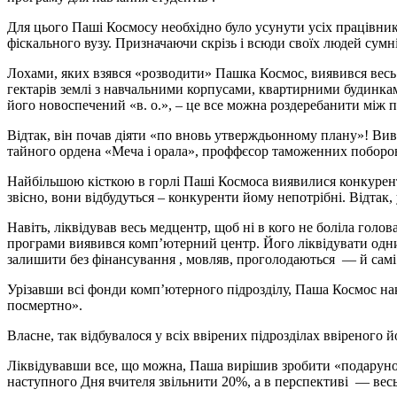
Для цього Паші Космосу необхідно було усунути усіх працівників
фіскального вузу. Призначаючи скрізь і всюди своїх людей сум
Лохами, яких взявся «розводити» Пашка Космос, виявився весь 
гектарів землі з навчальними корпусами, квартирними будинка
його новоспечений «в. о.», – це все можна роздеребанити між
Відтак, він почав діяти «по вновь утверждьонному плану»! Виві
тайного ордена «Меча і орала», проффєсор таможенних поборов і
Найбільшою кісткою в горлі Паші Космоса виявилися конкуренти
звісно, вони відбудуться – конкуренти йому непотрібні. Відтак, 
Навіть, ліквідував весь медцентр, щоб ні в кого не боліла гол
програми виявився комп’ютерний центр. Його ліквідувати одни
залишити без фінансування , мовляв, проголодаються — й самі 
Урізавши всі фонди комп’ютерного підрозділу, Паша Космос нака
посмертно».
Власне, так відбувалося у всіх ввірених підрозділах ввіреного 
Ліквідувавши все, що можна, Паша вирішив зробити «подарунок
наступного Дня вчителя звільнити 20%, а в перспективі — вес