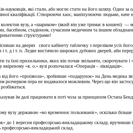
-науковців, які стали, або могли стати на його шляху. Один за о
нівної кваліфікації. Створюючи хаос, маніпулюючи людьми, наче
колектив вузу, а «шариком» (який він уже тримає в кишені) — м
ми, басейном, стадіоном, сучасним медичним та іншим обладнанн
 приватними структурами!
сивши на дверях свого кабінету табличку з переліком усіх його 
 т. д і т. п. Ледве вистачило широких дубових дверей, аби перер
 та їхні прихильники, яких він почав звільняти, скорочувати і
у ввіреному «в. о.» вузі розпочалася «Операція – ліквідація».
ова від його «проізвола», зробивши «подарунок» на День медика 
м розчерком пера не видавалося можливим. Через що він застосу
розбіжаться.
зував їм далі працювати в поті чола за принципом Остапа Бендера
йому вузу державою «во врєменноє пользованіє», оскільки більше п
» до 1 вересня професорсько-викладацькому складу, вручивши ї
ь професорсько-викладацький склад.