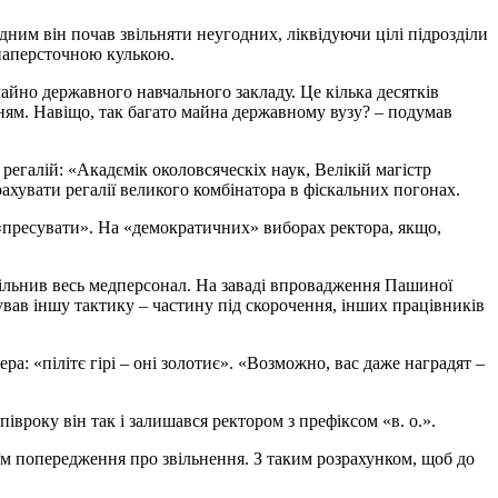
дним він почав звільняти неугодних, ліквідуючи цілі підрозділи
 наперсточною кулькою.
айно державного навчального закладу. Це кілька десятків
ям. Навіщо, так багато майна державному вузу? – подумав
регалій: «Акадємік околовсяческіх наук, Велікій магістр
ахувати регалії великого комбінатора в фіскальних погонах.
 «пресувати». На «демократичних» виборах ректора, якщо,
звільнив весь медперсонал. На заваді впровадження Пашиної
вав іншу тактику – частину під скорочення, інших працівників
: «пілітє гірі – оні золотиє». «Возможно, вас даже наградят –
івроку він так і залишався ректором з префіксом «в. о.».
м попередження про звільнення. З таким розрахунком, щоб до