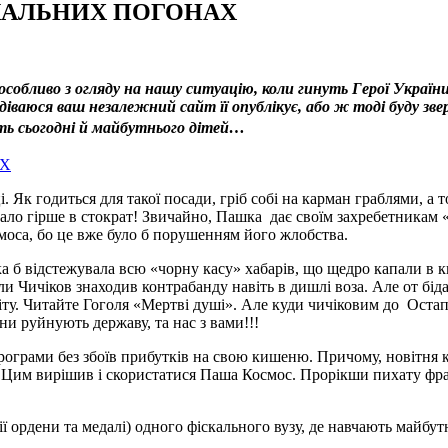
СКАЛЬНИХ ПОГОНАХ
собливо з огляду на нашу ситуацію, коли гинуть Герої України,
одіваюся ваш незалежний сайт її опублікує, або ж тоді буду з
ачить сьогодні й майбутнього дітей…
Як годиться для такої посади, гріб собі на карман граблями, а т
стало гірше в стократ! Звичайно, Пашка дає своїм захребетникам 
моса, бо це вже було б порушенням його жлобства.
 б відстежувала всю «чорну касу» хабарів, що щедро капали в киш
и Чичіков знаходив контрабанду навіть в дишлі воза. Але от бід
іту. Читайте Гоголя «Мертві душі». Але куди чичіковим до Оста
и руйнують державу, та нас з вами!!!
рограми без збоїв прибутків на свою кишеню. Причому, новітня 
 Цим вирішив і скористатися Паша Космос. Прорікши пихату фразу
ії ордени та медалі) одного фіскального вузу, де навчають майбут