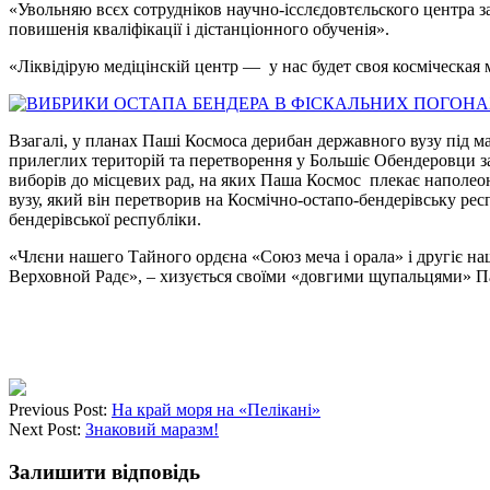
«Увольняю всєх сотрудніков научно-ісслєдовтєльского центра за
повишенія кваліфікації і дістанціонного обученія».
«Ліквідірую медіцінскій центр — у нас будет своя косміческая
Взагалі, у планах Паші Космоса дерибан державного вузу під 
прилеглих територій та перетворення у Большіє Обендеровци за 
виборів до місцевих рад, на яких Паша Космос плекає наполео
вузу, який він перетворив на Космічно-остапо-бендерівську респ
бендерівської республіки.
«Члєни нашего Тайного ордєна «Союз меча і орала» і другіє наші
Верховной Радє», – хизується своїми «довгими щупальцями» Па
Previous Post:
На край моря на «Пелікані»
Next Post:
Знаковий маразм!
Залишити відповідь