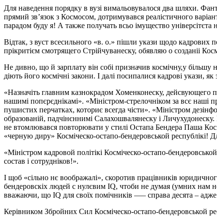
Для наведення порядку в вузі вимальовувалося два шляхи. Фант
прямий зв’язок з Космосом, дотримувався реалістичного варіанту
парадом буду я! А также получать всьо імущество універсітєта 
Відтак, з вуст всесильного «в. о.» пішли укази щодо кадрових
прікритієм смотрящего Стрійчуванеску, обявляю о созданіі Кос
Не дивно, що й зарплату він собі призначив космічну,у більшу 
діють його космічні закони. І далі посипалися кадрові укази, як
«Назначіть главним казнокрадом Хоменконеску, дейсвующего по
нашимі попєрєднікамі». «Міністром-стрелочніком за всє наші пр
пушистих перчатках, коториє всегда чісти». «Міністром дезінфо
образованій, падчінєннимі Салахошвалянеску і Личухудонеску. П
не втомлювався повторювати у стилі Остапа Бендера Паша Космос.
«черную диру» Косміческо-остапо-бендеровськой республікі! Для
«Міністром кадровой політікі Косміческо-остапо-бендеровськой
состав і сотрудніков!».
І щоб «сільно нє воображалі», скоротив працівників юридичного,
бендеровскіх людей с нулєвим IQ, чтоби не думая (умних нам не
вважаючи, що IQ для своїх помічників —– справа десята – адже 
Керівником Збройних Сил Косміческо-остапо-бендеровськой рес