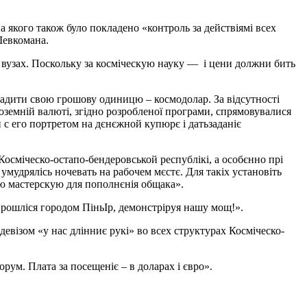
 якого також було покладено «контроль за действіямі всех
Шевкомана.
кіх вузах. Поскольку за косміческую науку — і цени должни бить
вадити свою грошову одиницю – космодолар. За відсутності
оземній валюті, згідно розробленої програми, спрямовувалися
н с его портретом на дєнєжной купюрє і датьзаданіє
Косміческо-остапо-бендеровськой республікі, а особєнно прі
– умудрялісь ночевать на рабочем мєстє. Для такіх установіть
ую мастерскую для пополнєнія общака».
прошліся городом ПіньІр, демонстріруя нашу мощ!».
евізом «у нас длінниє рукі» во всех структурах Косміческо-
рум. Плата за посещеніє – в доларах і євро».