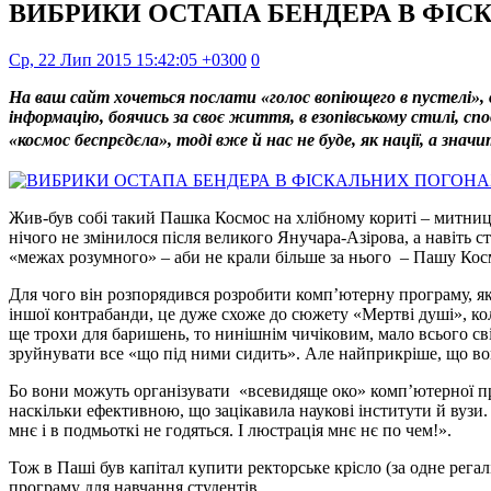
ВИБРИКИ ОСТАПА БЕНДЕРА В ФІ
Ср, 22 Лип 2015 15:42:05 +0300
0
На ваш сайт хочеться послати «голос вопіющего в пустелі», о
інформацію, боячись за своє життя, в езопівському стилі, сп
«космос беспрєдєла», тоді вже й нас не буде, як нації, а зн
Жив-був собі такий Пашка Космос на хлібному кориті – митниці. 
нічого не змінилося після великого Янучара-Азірова, а навіть 
«межах розумного» – аби не крали більше за нього – Пашу Кос
Для чого він розпорядився розробити комп’ютерну програму, яка
іншої контрабанди, це дуже схоже до сюжету «Мертві душі», кол
ще трохи для баришень, то нинішнім чичіковим, мало всього св
зруйнувати все «що під ними сидить». Але найприкріше, що вон
Бо вони можуть організувати «всевидяще око» комп’ютерної п
наскільки ефективною, що зацікавила наукові інститути й вузи.
мнє і в подмьоткі не годяться. І люстрація мнє нє по чем!».
Тож в Паші був капітал купити ректорське крісло (за одне регал
програму для навчання студентів .