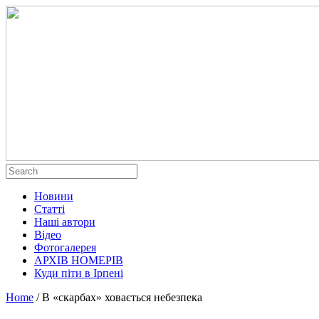
Новини
Статті
Наші автори
Відео
Фотогалерея
АРХІВ НОМЕРІВ
Куди піти в Ірпені
Home
/
В «скарбах» ховається небезпека