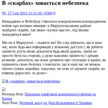
В «скарбах» ховається небезпека
Чт, 27 Сер 2015 11:51:36 +0300
0
Нещодавно в Фейсбуці з’явилося повідомлення-попередження
воїнів про витівки мінерів: в Маріупольському районі
знайдені скарби, так звані «купки щастя», під якими
знаходяться міни!
Ми не в Маріуполі – скажете ви! Не слід забувати, що в наш
час, коли будь-яка інформація у вільному доступі і, як робити
гримучу ртуть може дізнатися будь-який дурень, треба не
просто бути на сторожі, а дуже важливо провести з дітьми
розмову: дізнатися, що вони думають про ситуацію в країні, як
оцінюють свою безпеку і пояснити, що в наш час не можна
чіпати сумки, коробки, пакунки, чи отак от шукати скарби, не
взявши дорослих «в долю».
Previous Post:
Причини торф’яної задимленості Ірпеня та
Києва
Next Post:
Дитячий захід до Дня Незалежності України