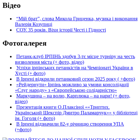
Відео
“Мій брат”, слова Микола Гриценка, музика і виконання
Валерія Козупиці
СОУ. 35 років. Віхи історії Честі і Гідності
Фотогалерея
Петанк-клуб ІРПІНЬ здобув 3-тє місце турніру на честь
визволення міста (+ фото, відео)
Успіхи ірпінських петанкістів на Чемпіонаті України в
Хусті (+ фото)
В Ірпені відкрили петанковий сезон 2025 року ( +фото)
«Рейдернути» Ірпінь можливо за умови консолідації
«Слуг народу» з «Європейською солідарністю»
Маркушина – на волю, Карплюка – на нари! (+ фото,
відео)
Презентація книги О.Плаксіної ««Триптих.
Український Шекспір Дмитро Паламарчук»» у бібліотеці
ім. Гоголя (+ фото)
В Ірпені відзначили 82-у річницю створення УПА
(+фото)