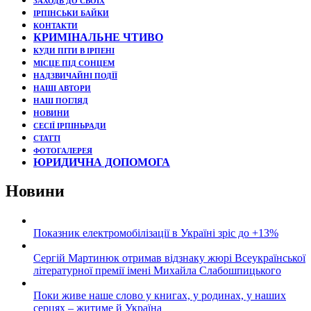
ЗАХОДЬ ДО СВОЇХ
ІРПІНСЬКИ БАЙКИ
КОНТАКТИ
КРИМІНАЛЬНЕ ЧТИВО
КУДИ ПІТИ В ІРПЕНІ
МІСЦЕ ПІД СОНЦЕМ
НАДЗВИЧАЙНІ ПОДЇЇ
НАШІ АВТОРИ
НАШ ПОГЛЯД
НОВИНИ
СЕСІЇ ІРПІНЬРАДИ
СТАТТІ
ФОТОГАЛЕРЕЯ
ЮРИДИЧНА ДОПОМОГА
Новини
Показник електромобілізації в Україні зріс до +13%
Сергій Мартинюк отримав відзнаку жюрі Всеукраїнської
літературної премії імені Михайла Слабошпицького
Поки живе наше слово у книгах, у родинах, у наших
серцях – житиме й Україна