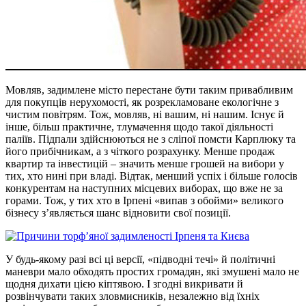
Мовляв, задимлене місто перестане бути таким привабливим
для покупців нерухомості, як розрекламоване екологічне з
чистим повітрям. Тож, мовляв, ні вашим, ні нашим. Існує й
інше, більш практичне, тлумачення щодо такої діяльності
паліїв. Підпали здійснюються не з сліпої помсти Карплюку та
його прибічникам, а з чіткого розрахунку. Менше продаж
квартир та інвестицій – значить менше грошей на вибори у
тих, хто нині при владі. Відтак, менший успіх і більше голосів
конкурентам на наступних місцевих виборах, що вже не за
горами. Тож, у тих хто в Ірпені «випав з обойми» великого
бізнесу з’являється шанс відновити свої позиції.
У будь-якому разі всі ці версії, «підводні течі» й політичні
маневри мало обходять простих громадян, які змушені мало не
щодня дихати цією кіптявою. І згодні викривати й
розвінчувати таких зловмисників, незалежно від їхніх