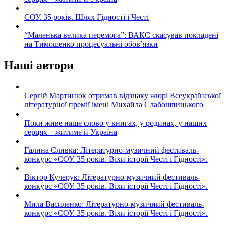
СОУ. 35 років. Шлях Гідності і Честі
“Маленька велика перемога”: ВАКС скасував покладені
на Тимошенко процесуальні обов’язки
Наші автори
Сергій Мартинюк отримав відзнаку жюрі Всеукраїнської
літературної премії імені Михайла Слабошпицького
Поки живе наше слово у книгах, у родинах, у наших
серцях – житиме й Україна
Галина Сливка: Літературно-музичний фестиваль-
конкурс «СОУ. 35 років. Віхи історії Честі і Гідності».
Віктор Кучерук: Літературно-музичний фестиваль-
конкурс «СОУ. 35 років. Віхи історії Честі і Гідності».
Мила Василенко: Літературно-музичний фестиваль-
конкурс «СОУ. 35 років. Віхи історії Честі і Гідності».