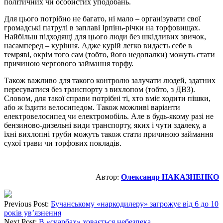
політичних чи особистих уподобань.
Для цього потрібно не багато, ні мало – організувати свої
громадські патрулі в заплаві Ірпінь-річки на торфовищах.
Найбільш підходящі для цього люди без шкідливих звичок,
насамперед – куріння. Адже курій легко видасть себе в
темряві, окрім того сам (тобто, його недопалки) можуть стати
причиною чергового займання торфу.
Також важливо для такого контролю залучати людей, здатних
пересуватися без транспорту з вихлопом (тобто, з ДВЗ).
Словом, для такої справи потрібні ті, хто вміє ходити пішки,
або ж їздити велосипедом. Також можливі варіанти
електровелосипед чи електромобіль. Але в будь-якому разі не
бензиново-дизельні види транспорту, яких і чути здалеку, а
їхні вихлопні труби можуть також стати причиною займання
сухої трави чи торфових покладів.
Автор:
Олександр НАКАЗНЕНКО
Previous Post:
Бучанському «наркодилеру» загрожує від 6 до 10
років ув’язнення
Next Post:
В «скарбах» ховається небезпека