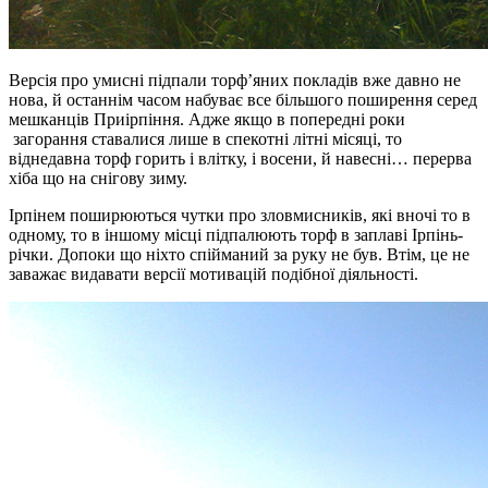
Версія про умисні підпали торф’яних покладів вже давно не
нова, й останнім часом набуває все більшого поширення серед
мешканців Приірпіння. Адже якщо в попередні роки
загорання ставалися лише в спекотні літні місяці, то
віднедавна торф горить і влітку, і восени, й навесні… перерва
хіба що на снігову зиму.
Ірпінем поширюються чутки про зловмисників, які вночі то в
одному, то в іншому місці підпалюють торф в заплаві Ірпінь-
річки. Допоки що ніхто спійманий за руку не був. Втім, це не
заважає видавати версії мотивацій подібної діяльності.