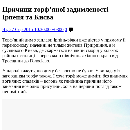
Причини торф’яної задимленості
Ірпеня та Києва
Чт, 27 Сер 2015 10:30:00 +0300
0
Торф’яний дим з заплави Ірпінь-річки вже дістав у прямому й
переносному значенні не тільки жителів Приірпіння, а й
сусіднього Києва, де скаржаться на їдкий сморід у кількох
районах столиці – переважно північно-західного краю від
Троєщини до Голосієво.
У народі кажуть, що диму без вогню не буває. У випадку із
загоранням торфу також. І хоча торф може диміти без видимих
вогняних спалахів – вогонь як глибинна причина його
займання все одно присутній, хоча на перший погляд також
непомітний.