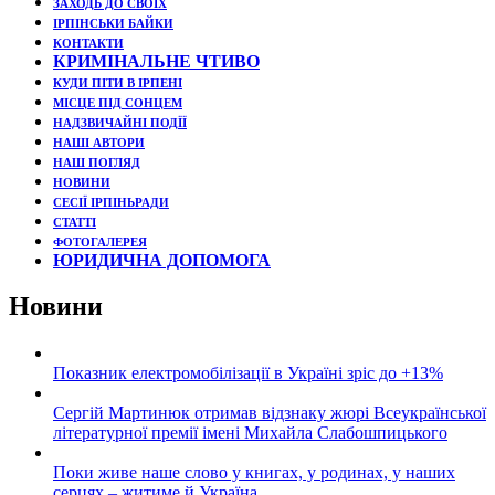
ЗАХОДЬ ДО СВОЇХ
ІРПІНСЬКИ БАЙКИ
КОНТАКТИ
КРИМІНАЛЬНЕ ЧТИВО
КУДИ ПІТИ В ІРПЕНІ
МІСЦЕ ПІД СОНЦЕМ
НАДЗВИЧАЙНІ ПОДЇЇ
НАШІ АВТОРИ
НАШ ПОГЛЯД
НОВИНИ
СЕСІЇ ІРПІНЬРАДИ
СТАТТІ
ФОТОГАЛЕРЕЯ
ЮРИДИЧНА ДОПОМОГА
Новини
Показник електромобілізації в Україні зріс до +13%
Сергій Мартинюк отримав відзнаку жюрі Всеукраїнської
літературної премії імені Михайла Слабошпицького
Поки живе наше слово у книгах, у родинах, у наших
серцях – житиме й Україна