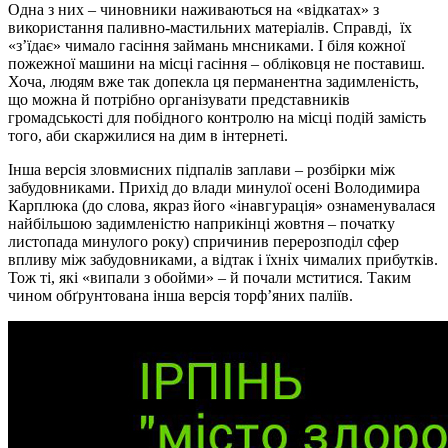
Одна з них – чиновники наживаються на «відкатах» з
використання паливно-мастильних матеріалів. Справді, їх
«з’їдає» чимало гасіння займань мнсниками. І біля кожної
пожежної машини на місці гасіння – обліковця не поставиш.
Хоча, людям вже так допекла ця перманентна задимленість,
що можна й потрібно організувати представників
громадськості для побідного контролю на місці подій замість
того, аби скаржилися на дим в інтернеті.
Інша версія зловмисних підпалів заплави – розбірки між
забудовниками. Прихід до влади минулої осені Володимира
Карплюка (до слова, якраз його «інавгурація» ознаменувалася
найбільшою задимленістю наприкінці жовтня – початку
листопада минулого року) спричинив перерозподіл сфер
впливу між забудовниками, а відтак і їхніх чималих прибутків.
Тож ті, які «випали з обойми» – й почали мститися. Таким
чином обґрунтована інша версія торф’яних паліїв.