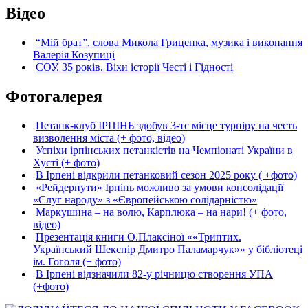
Відео
“Мій брат”, слова Микола Гриценка, музика і виконання
Валерія Козупиці
СОУ. 35 років. Віхи історії Честі і Гідності
Фотогалерея
Петанк-клуб ІРПІНЬ здобув 3-тє місце турніру на честь
визволення міста (+ фото, відео)
Успіхи ірпінських петанкістів на Чемпіонаті України в
Хусті (+ фото)
В Ірпені відкрили петанковий сезон 2025 року ( +фото)
«Рейдернути» Ірпінь можливо за умови консолідації
«Слуг народу» з «Європейською солідарністю»
Маркушина – на волю, Карплюка – на нари! (+ фото,
відео)
Презентація книги О.Плаксіної ««Триптих.
Український Шекспір Дмитро Паламарчук»» у бібліотеці
ім. Гоголя (+ фото)
В Ірпені відзначили 82-у річницю створення УПА
(+фото)