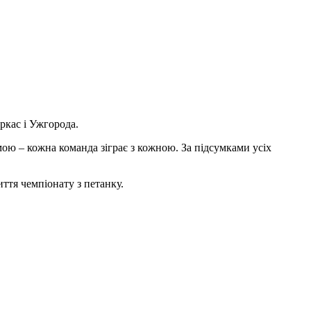
ркас і Ужгорода.
мою – кожна команда зіграє з кожною. За підсумками усіх
иття чемпіонату з петанку.