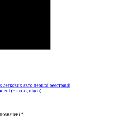
 легкових авто першої реєстрації
ені (+ фото, відео)
 позначені
*