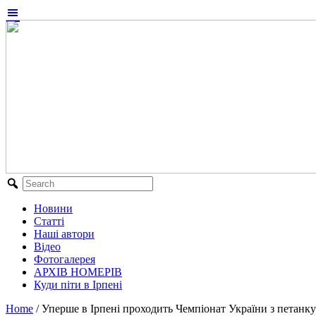
Новини
Статті
Наші автори
Відео
Фотогалерея
АРХІВ НОМЕРІВ
Куди піти в Ірпені
Home
/
Уперше в Ірпені проходить Чемпіонат України з петанк