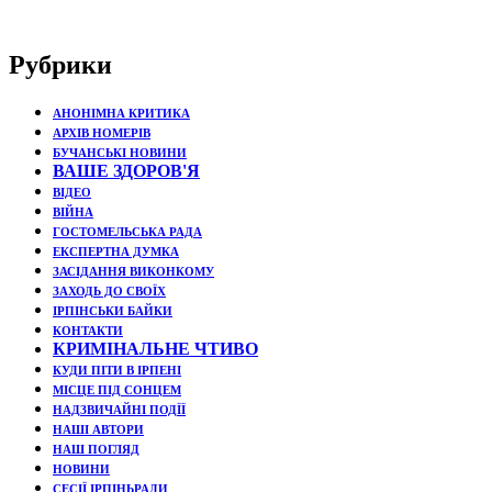
Рубрики
АНОНІМНА КРИТИКА
АРХІВ НОМЕРІВ
БУЧАНСЬКІ НОВИНИ
ВАШЕ ЗДОРОВ'Я
ВІДЕО
ВІЙНА
ГОСТОМЕЛЬСЬКА РАДА
ЕКСПЕРТНА ДУМКА
ЗАСІДАННЯ ВИКОНКОМУ
ЗАХОДЬ ДО СВОЇХ
ІРПІНСЬКИ БАЙКИ
КОНТАКТИ
КРИМІНАЛЬНЕ ЧТИВО
КУДИ ПІТИ В ІРПЕНІ
МІСЦЕ ПІД СОНЦЕМ
НАДЗВИЧАЙНІ ПОДЇЇ
НАШІ АВТОРИ
НАШ ПОГЛЯД
НОВИНИ
СЕСІЇ ІРПІНЬРАДИ