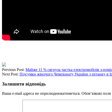
Previous Post:
Майже 11 % сягнула частка електромобілів з-поміж
Next Post:
Підсумки жіночого Чемпіонату України з петанку в Ірп
Залишити відповідь
Ваша e-mail адреса не оприлюднюватиметься.
Обов’язкові поля