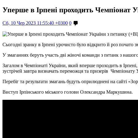
Уперше в Ірпені проходить Чемпіонат У
Сб, 10 Чер 2023 11:55:40 +0300
0
Сьогодні зранку в Ірпені урочисто було відкрито й роз почато 
У змаганнях беруть участь дві жіночі команди з петанк з нашог
Загалом в Чемпіонаті України, який вперше проходить в Ірпені,
зустрічей завтра визначать переможця та призерів Чемпіонату 
Перебіг та результати змагань будуть оприлюднені на сайті «Зор
Виступ Ірпінського міського голови Олександра Маркушина.