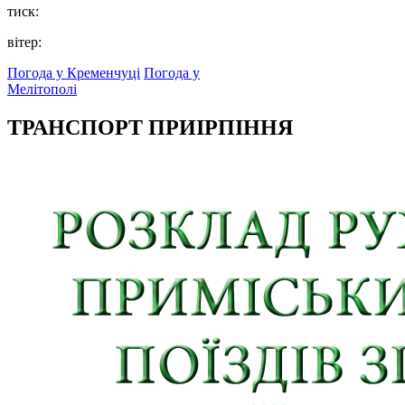
тиск:
вітер:
Погода у Кременчуці
Погода у
Мелітополі
ТРАНСПОРТ ПРИІРПІННЯ