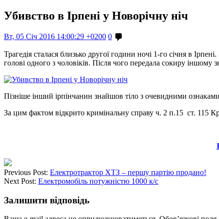
Убивство в Ірпені у Новорічну ніч
Вт, 05 Січ 2016 14:00:29 +0200
0
Трагедія сталася близько другої години ночі 1-го січня в Ірпен
голові одного з чоловіків. Після чого передала сокиру іншому 
Пізніше інший ірпінчанин знайшов тіло з очевидними ознаками 
За цим фактом відкрито кримінальну справу ч. 2 п.15 ст. 115 Кр
Previous Post:
Електротрактор ХТЗ – першу партію продано!
Next Post:
Електромобіль потужністю 1000 к/с
Залишити відповідь
Ваша e-mail адреса не оприлюднюватиметься.
Обов’язкові поля