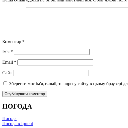
Коментар
*
Ім'я
*
Email
*
Сайт
Зберегти моє ім'я, e-mail, та адресу сайту в цьому браузері 
ПОГОДА
Погода
Погода в
Ірпені