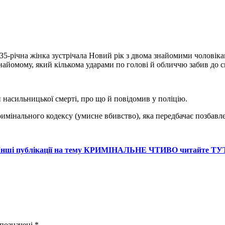
і. 35-річна жінка зустрічала Новий рік з двома знайомими чоловік
знайомому, який кількома ударами по голові й обличчю забив до с
насильницької смерті, про що й повідомив у поліцію.
имінального кодексу (умисне вбивство), яка передбачає позбавлен
Інші публікації на тему КРИМІНАЛЬНЕ ЧТИВО читайте ТУ
 позначені
*