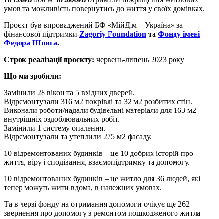
умов та можливість повернутись до життя у своїх домівках.
Проєкт був впроваджений БФ «МійДім – Україна» за
фінансової підтримки
Zagoriy Foundation
та
Фонду імені
Федора Шпига
.
Строк реалізації проєкту:
червень-липень 2023 року
Що ми зробили:
Замінили 28 вікон та 5 вхідних дверей.
Відремонтували 316 м2 покрівлі та 32 м2 розбитих стін.
Виконали роботи/надали будівельні матеріали для 163 м2
внутрішніх оздоблювальних робіт.
Замінили 1 систему опалення.
Відремонтували та утеплили 275 м2 фасаду.
10 відремонтованих будинків – це 10 добрих історій про
життя, віру і сподівання, взаємопідтримку та допомогу.
10 відремонтованих будинків – це житло для 36 людей, які
тепер можуть жити вдома, в належних умовах.
Та в черзі фонду на отримання допомоги очікує ще 262
звернення про допомогу з ремонтом пошкодженого житла –