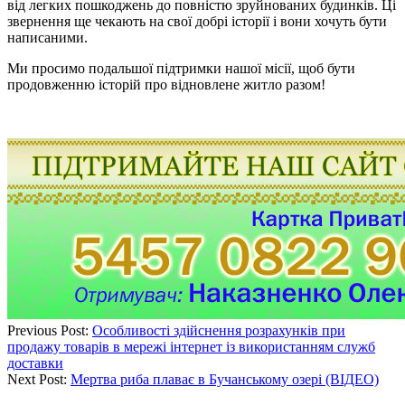
від легких пошкоджень до повністю зруйнованих будинків. Ці
звернення ще чекають на свої добрі історії і вони хочуть бути
написаними.
Ми просимо подальшої підтримки нашої місії, щоб бути
продовженню історій про відновлене житло разом!
Previous Post:
Особливості здійснення розрахунків при
продажу товарів в мережі інтернет із використанням служб
доставки
Next Post:
Мертва риба плаває в Бучанському озері (ВІДЕО)