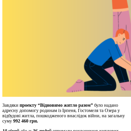
Завдяки
проекту
“Відновимо житло разом”
було надано
адресну допомогу родинам із Ірпеня, Гостомеля та Озера у
відбудові житла, пошкодженого внаслідок війни, на загальну
суму
992 460 грн.
10 сімей
або ж
36 людей
отримали покращення житлових