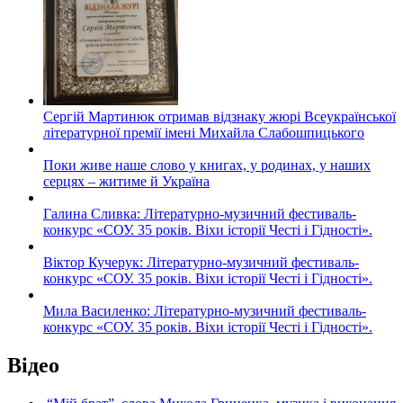
Сергій Мартинюк отримав відзнаку жюрі Всеукраїнської
літературної премії імені Михайла Слабошпицького
Поки живе наше слово у книгах, у родинах, у наших
серцях – житиме й Україна
Галина Сливка: Літературно-музичний фестиваль-
конкурс «СОУ. 35 років. Віхи історії Честі і Гідності».
Віктор Кучерук: Літературно-музичний фестиваль-
конкурс «СОУ. 35 років. Віхи історії Честі і Гідності».
Мила Василенко: Літературно-музичний фестиваль-
конкурс «СОУ. 35 років. Віхи історії Честі і Гідності».
Відео