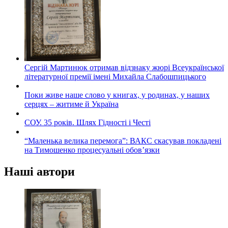
Сергій Мартинюк отримав відзнаку жюрі Всеукраїнської
літературної премії імені Михайла Слабошпицького
Поки живе наше слово у книгах, у родинах, у наших
серцях – житиме й Україна
СОУ. 35 років. Шлях Гідності і Честі
“Маленька велика перемога”: ВАКС скасував покладені
на Тимошенко процесуальні обов’язки
Наші автори