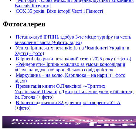
“Мій брат”, слова Микола Гриценка, музика і виконання
Валерія Козупиці
СОУ. 35 років. Віхи історії Честі і Гідності
Фотогалерея
Петанк-клуб ІРПІНЬ здобув 3-тє місце турніру на честь
визволення міста (+ фото, відео)
Успіхи ірпінських петанкістів на Чемпіонаті України в
Хусті (+ фото)
В Ірпені відкрили петанковий сезон 2025 року ( +фото)
«Рейдернути» Ірпінь можливо за умови консолідації
«Слуг народу» з «Європейською солідарністю»
Маркушина – на волю, Карплюка – на нари! (+ фото,
відео)
Презентація книги О.Плаксіної ««Триптих.
Український Шекспір Дмитро Паламарчук»» у бібліотеці
ім. Гоголя (+ фото)
В Ірпені відзначили 82-у річницю створення УПА
(+фото)