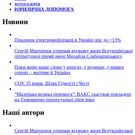
ФОТОГАЛЕРЕЯ
ЮРИДИЧНА ДОПОМОГА
Новини
Показник електромобілізації в Україні зріс до +13%
Сергій Мартинюк отримав відзнаку жюрі Всеукраїнської
літературної премії імені Михайла Слабошпицького
Поки живе наше слово у книгах, у родинах, у наших
серцях – житиме й Україна
СОУ. 35 років. Шлях Гідності і Честі
“Маленька велика перемога”: ВАКС скасував покладені
на Тимошенко процесуальні обов’язки
Наші автори
Сергій Мартинюк отримав відзнаку жюрі Всеукраїнської