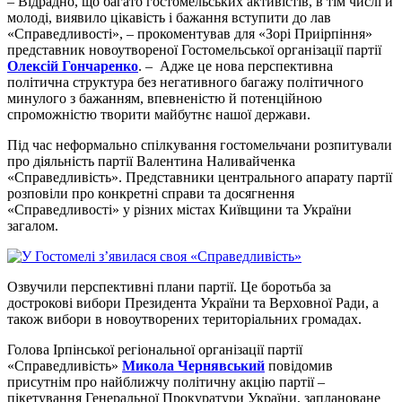
– Відрадно, що багато гостомельських активістів, в тім числі й
молоді, виявило цікавість і бажання вступити до лав
«Справедливості», – прокоментував для «Зорі Приірпіння»
представник новоутвореної Гостомельської організації партії
Олексій Гончаренко
. – Адже це нова перспективна
політична структура без негативного багажу політичного
минулого з бажанням, впевненістю й потенційною
спроможністю творити майбутнє нашої держави.
Під час неформально спілкування гостомельчани розпитували
про діяльність партії Валентина Наливайченка
«Справедливість». Представники центрального апарату партії
розповіли про конкретні справи та досягнення
«Справедливості» у різних містах Київщини та України
загалом.
Озвучили перспективні плани партії. Це боротьба за
дострокові вибори Президента України та Верховної Ради, а
також вибори в новоутворених територіальних громадах.
Голова Ірпінської регіональної організації партії
«Справедливість»
Микола Чернявський
повідомив
присутнім про найближчу політичну акцію партії –
пікетування Генеральної Прокуратури України, заплановане