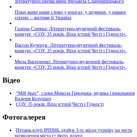
літературної премії імені Михайла Слабошпицького
Поки живе наше слово у книгах, у родинах, у наших
серцях – житиме й Україна
Галина Сливка: Літературно-музичний фестиваль-
конкурс «СОУ. 35 років. Віхи історії Честі і Гідності».
Віктор Кучерук: Літературно-музичний фестиваль-
конкурс «СОУ. 35 років. Віхи історії Честі і Гідності».
Мила Василенко: Літературно-музичний фестиваль-
конкурс «СОУ. 35 років. Віхи історії Честі і Гідності».
Відео
“Мій брат”, слова Микола Гриценка, музика і виконання
Валерія Козупиці
СОУ. 35 років. Віхи історії Честі і Гідності
Фотогалерея
Петанк-клуб ІРПІНЬ здобув 3-тє місце турніру на честь
визволення міста (+ фото, відео)