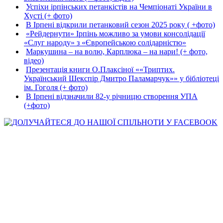
Успіхи ірпінських петанкістів на Чемпіонаті України в
Хусті (+ фото)
В Ірпені відкрили петанковий сезон 2025 року ( +фото)
«Рейдернути» Ірпінь можливо за умови консолідації
«Слуг народу» з «Європейською солідарністю»
Маркушина – на волю, Карплюка – на нари! (+ фото,
відео)
Презентація книги О.Плаксіної ««Триптих.
Український Шекспір Дмитро Паламарчук»» у бібліотеці
ім. Гоголя (+ фото)
В Ірпені відзначили 82-у річницю створення УПА
(+фото)