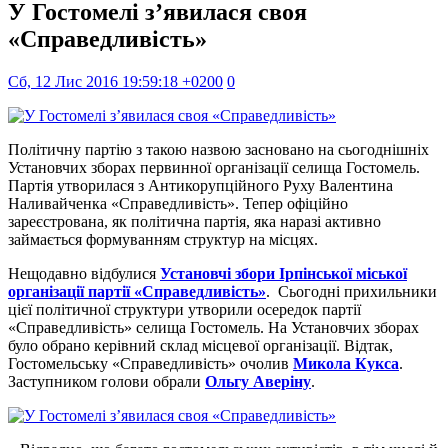
У Гостомелі з’явилася своя
«Справедливість»
Сб, 12 Лис 2016 19:59:18 +0200
0
Політичну партію з такою назвою засновано на сьогоднішніх
Установчих зборах первинної організації селища Гостомель.
Партія утворилася з Антикорупційного Руху Валентина
Наливайченка «Справедливість». Тепер офіційно
зареєстрована, як політична партія, яка наразі активно
займається формуванням структур на місцях.
Нещодавно відбулися
Установчі збори Ірпінської міської
організації партії «Справедливість»
. Сьогодні прихильники
цієї політичної структури утворили осередок партії
«Справедливість» селища Гостомель. На Установчих зборах
було обрано керівний склад місцевої організації. Відтак,
Гостомельську «Справедливість» очолив
Микола Кукса
.
Заступником голови обрали
Ольгу Аверіну
.