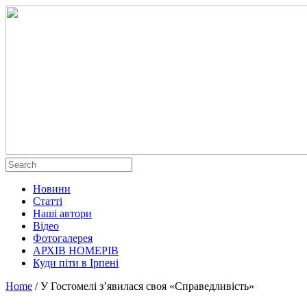
Новини
Статті
Наші автори
Відео
Фотогалерея
АРХІВ НОМЕРІВ
Куди піти в Ірпені
Home
/
У Гостомелі з’явилася своя «Справедливість»