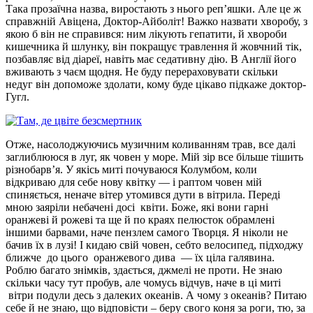
Така прозаїчна назва, виростають з нього реп’яшки. Але це ж
справжній Авіцена, Доктор-Айболіт! Важко назвати хворобу, з
якою б він не справився: ним лікують гепатити, й хвороби
кишечника й шлунку, він покращує травлення й жовчний тік,
позбавляє від діареї, навіть має седативну дію. В Англії його
вживають з чаєм щодня. Не буду перераховувати скільки
недуг він допоможе здолати, кому буде цікаво підкаже доктор-
Гугл.
Отже, насолоджуючись музичним коливанням трав, все далі
заглиблююся в луг, як човен у море. Мій зір все більше тішить
різнобарв’я. У якісь миті почуваюся Колумбом, коли
відкриваю для себе нову квітку — і раптом човен мій
спиняється, неначе вітер утомився дути в вітрила. Переді
мною заяріли небачені досі квіти. Боже, які вони гарні
оранжеві й рожеві та ще й по краях пелюсток обрамлені
іншими барвами, наче пензлем самого Творця. Я ніколи не
бачив їх в лузі! І кидаю свій човен, себто велосипед, підходжу
ближче до цього оранжевого дива — їх ціла галявина.
Роблю багато знімків, здається, джмелі не проти. Не знаю
скільки часу тут пробув, але чомусь відчув, наче в ці миті
вітри подули десь з далеких океанів. А чому з океанів? Питаю
себе й не знаю, що відповісти – беру свого коня за роги, тю, за