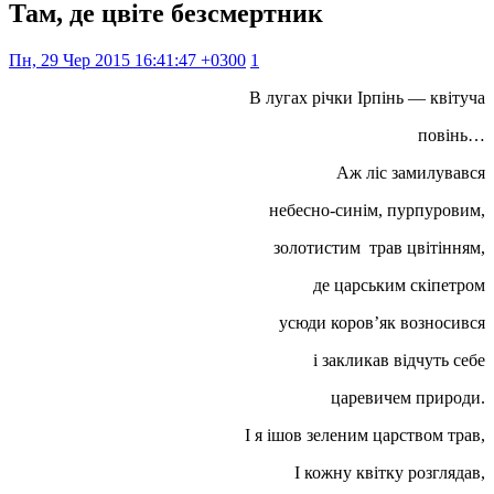
Там, де цвіте безсмертник
Пн, 29 Чер 2015 16:41:47 +0300
1
В лугах річки Ірпінь — квітуча
повінь…
Аж ліс замилувався
небесно-синім, пурпуровим,
золотистим трав цвітінням,
де царським скіпетром
усюди коров’як возносився
і закликав відчуть себе
царевичем природи.
І я ішов зеленим царством трав,
І кожну квітку розглядав,