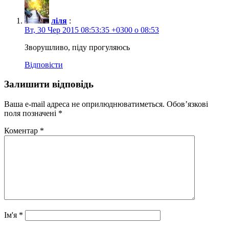
ліля
:
Вт, 30 Чер 2015 08:53:35 +0300 о 08:53
Зворушливо, піду прогуляюсь
Відповісти
Залишити відповідь
Ваша e-mail адреса не оприлюднюватиметься.
Обов’язкові
поля позначені
*
Коментар
*
Ім'я
*