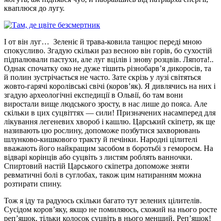
кваплюся до лугу.
І от він луг… Зеленіє й трава-ковила танцює переді мною
спокусливо. Згадую скільки раз весною він горів, бо сухостій
підпалювали пастухи, але луг вцілів і знову розцвів. Ляпота!..
Однак спочатку око не дуже тішить різнобарв’я дикоросів, та
й полин зустрічається не часто. Зате скрізь у лузі світяться
жовто-гарячі королівські свічі (коров’як). Я дивлячись на них і
згадую археологічні експедиції в Ольвії, бо там вони
виростали вище людського зросту, в нас лише до пояса. Але
скільки в цих суцвіттях — сили! Призначених насамперед для
лікування легеневих хвороб і кашлю. Царський скіпетр, як ще
називають цю рослину, допоможе позбутися захворювань
шлунково-кишкового тракту й печінки. Народні цілителі
вважають його найкращим засобом в боротьбі з гемороєм. На
відварі корінців або суцвіть з листям роблять ванночки.
Спиртовий настій Царського скіпетра допоможе зняти
ревматичні болі в суглобах, також цим натиранням можна
розтирати спину.
Тож я іду та радуюсь скільки багато тут зелених цілителів.
Сусідом коров’яку, якщо не помиляюсь, схожий на нього росте
реп’яшок, тільки колосок суцвіть в нього менший. Реп’яшок!