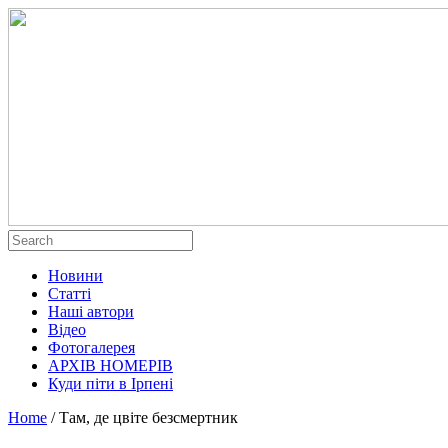
Новини
Статті
Наші автори
Відео
Фотогалерея
АРХІВ НОМЕРІВ
Куди піти в Ірпені
Home
/
Там, де цвіте безсмертник