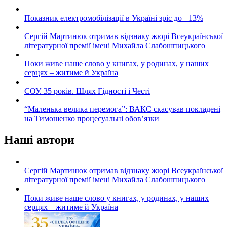
Показник електромобілізації в Україні зріс до +13%
Сергій Мартинюк отримав відзнаку жюрі Всеукраїнської
літературної премії імені Михайла Слабошпицького
Поки живе наше слово у книгах, у родинах, у наших
серцях – житиме й Україна
СОУ. 35 років. Шлях Гідності і Честі
“Маленька велика перемога”: ВАКС скасував покладені
на Тимошенко процесуальні обов’язки
Наші автори
Сергій Мартинюк отримав відзнаку жюрі Всеукраїнської
літературної премії імені Михайла Слабошпицького
Поки живе наше слово у книгах, у родинах, у наших
серцях – житиме й Україна