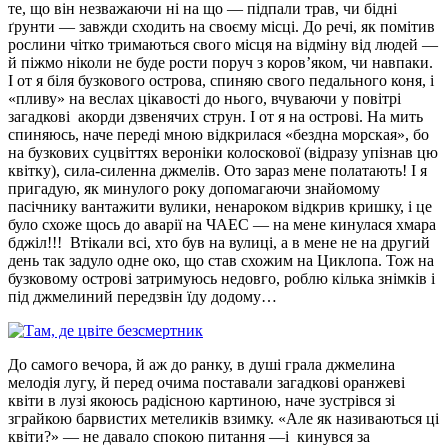
те, що він незважаючи ні на що — підпали трав, чи бідні
ґрунти — завжди сходить на своєму місці. До речі, як помітив
рослини чітко тримаються свого місця на відміну від людей —
й піжмо ніколи не буде рости поруч з коров’яком, чи навпаки.
І от я біля бузкового острова, спиняю свого педального коня, і
«пливу» на веслах цікавості до нього, вчуваючи у повітрі
загадкові акорди дзвенячих струн. І от я на острові. На мить
спиняюсь, наче переді мною відкрилася «бездна морская», бо
на бузкових суцвіттях вероніки колоскової (відразу упізнав цю
квітку), сила-силенна джмелів. Ото зараз мене полатають! І я
пригадую, як минулого року допомагаючи знайомому
пасічнику вантажити вулики, ненароком відкрив кришку, і це
було схоже щось до аварії на ЧАЕС — на мене кинулася хмара
бджіл!!! Втікали всі, хто був на вулиці, а в мене не на другий
день так задуло одне око, що став схожим на Циклопа. Тож на
бузковому острові затримуюсь недовго, роблю кілька знімків і
під джмелиний передзвін їду додому…
До самого вечора, й аж до ранку, в душі грала джмелина
мелодія лугу, й перед очима поставали загадкові оранжеві
квіти в лузі якоюсь радісною картиною, наче зустрівся зі
зграйкою барвистих метеликів взимку. «Але як називаються ці
квіти?» — не давало спокою питання —і кинувся за