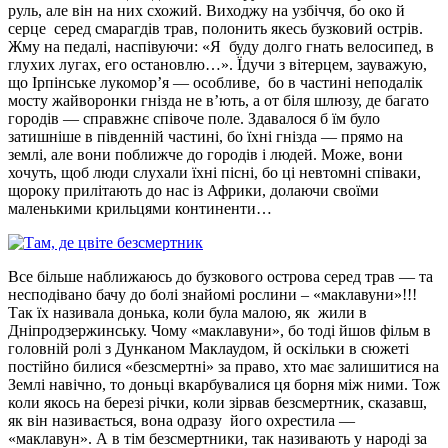
руль, але він на них схожий. Виходжу на узбіччя, бо око й
серце серед смарагдів трав, полонить якесь бузковий острів.
Жму на педалі, наспівуючи: «Я буду долго гнать велосипед, в
глухих лугах, его остановлю…». Їдучи з вітерцем, зауважую,
що Ірпінське лукомор’я — особливе, бо в частині неподалік
мосту жайворонки гнізда не в’ють, а от біля шлюзу, де багато
городів — справжнє співоче поле. Здавалося б їм було
затишніше в південній частині, бо їхні гнізда — прямо на
землі, але вони поближче до городів і людей. Може, вони
хочуть, щоб люди слухали їхні пісні, бо ці невтомні співаки,
щороку прилітають до нас із Африки, долаючи своїми
маленькими крильцями континенти…
Все більше наближаюсь до бузкового острова серед трав — та
несподівано бачу до болі знайомі рослини – «маклавуни»!!!
Так їх називала донька, коли була малою, як жили в
Дніпродзержинську. Чому «маклавуни», бо тоді йшов фільм в
головній ролі з Дунканом Маклаудом, й оскільки в сюжеті
постійно билися «безсмертні» за право, хто має залишитися на
Землі навічно, то доньці вкарбувалися ця борня між ними. Тож
коли якось на березі річки, коли зірвав безсмертник, сказавш,
як він називається, вона одразу його охрестила —
«маклавун». А в тім безсмертники, так називають у народі за