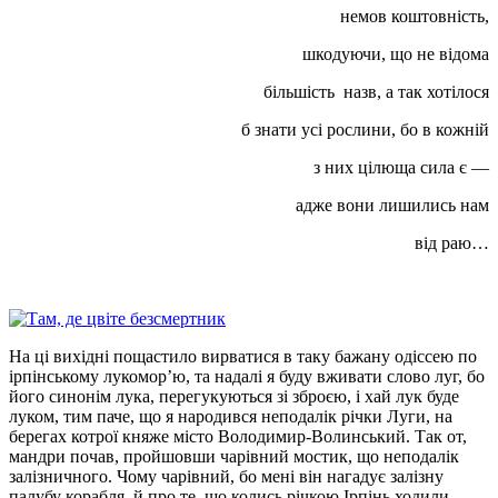
немов коштовність,
шкодуючи, що не відома
більшість назв, а так хотілося
б знати усі рослини, бо в кожній
з них цілюща сила є —
адже вони лишились нам
від раю…
На ці вихідні пощастило вирватися в таку бажану одіссею по
ірпінському лукомор’ю, та надалі я буду вживати слово луг, бо
його синонім лука, перегукуються зі зброєю, і хай лук буде
луком, тим паче, що я народився неподалік річки Луги, на
берегах котрої княже місто Володимир-Волинський. Так от,
мандри почав, пройшовши чарівний мостик, що неподалік
залізничного. Чому чарівний, бо мені він нагадує залізну
палубу корабля, й про те, що колись річкою Ірпінь ходили