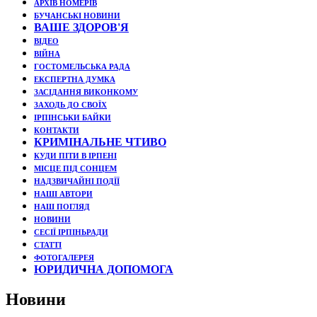
АРХІВ НОМЕРІВ
БУЧАНСЬКІ НОВИНИ
ВАШЕ ЗДОРОВ'Я
ВІДЕО
ВІЙНА
ГОСТОМЕЛЬСЬКА РАДА
ЕКСПЕРТНА ДУМКА
ЗАСІДАННЯ ВИКОНКОМУ
ЗАХОДЬ ДО СВОЇХ
ІРПІНСЬКИ БАЙКИ
КОНТАКТИ
КРИМІНАЛЬНЕ ЧТИВО
КУДИ ПІТИ В ІРПЕНІ
МІСЦЕ ПІД СОНЦЕМ
НАДЗВИЧАЙНІ ПОДЇЇ
НАШІ АВТОРИ
НАШ ПОГЛЯД
НОВИНИ
СЕСІЇ ІРПІНЬРАДИ
СТАТТІ
ФОТОГАЛЕРЕЯ
ЮРИДИЧНА ДОПОМОГА
Новини