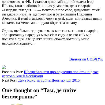
допомогою в ФБ. І сталося диво, мій вірний колега Ігор
Швець, таки знайшов їхню назву, мовляв, це ж гілардія.
«Гілардія, гілардія…» — повторив про себе, дивуючись такій
загадковій назві, а ще тому, що її батьківщина Південна
Америка, й мені згадалося, чому в лузі, коли милувався цими
квітами, на мене, мов подули вітри з-за океану.
Однак, ще більше здивувався, як колега сказав, що гілардію,
або «ромашку нарядну» мама сіє в саду, але хто ж їх міг
посіяти в лузі, але це вже інший сюжет, котрий у мене
народився відразу…
Валентин СОБЧУК
Previous Post:
Що треба знати про вручення повісток під час
чергової хвилі мобілізації
Next Post:
День Конституції та День молоді 2015
One thought on “
Там, де цвіте
безсмертник
”