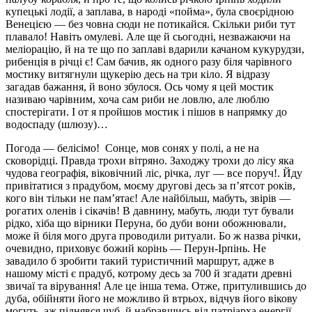
купецькі лодії, а заплава, в народі «пойма», була своєрідною
Венецією — без човна сюди не потикайся. Скільки риби тут
плавало! Навіть омулеві. Але ще й сьогодні, незважаючи на
меліорацію, й на те що по заплаві вдарили качаном кукурудзи,
рибенція в річці є! Сам бачив, як одного разу біля чарівного
мостику витягнули щукерію десь на три кіло. Я відразу
загадав бажання, й воно збулося. Ось чому я цей мостик
називаю чарівним, хоча сам риби не ловлю, але люблю
спостерігати. І от я пройшов мостик і пішов в напрямку до
водоспаду (шлюзу)…
Погода — белісімо! Сонце, мов сонях у полі, а не на
сковорідці. Правда трохи вітряно. Заходжу трохи до лісу яка
чудова географія, віковічний ліс, річка, луг — все поруч!. Йду
привітатися з прадубом, моєму другові десь за п’ятсот років,
кого він тільки не пам’ятає! Але найбільш, мабуть, звірів —
рогатих оленів і сікачів! В давнину, мабуть, люди тут бували
рідко, хіба що вірники Перуна, бо дуби вони обожнювали,
може й біля мого друга проводили ритуали. Бо ж назва річки,
очевидно, приховує божий корінь — Перун-Ірпінь. Не
завадило б зробити такий туристичний маршрут, адже в
нашому місті є прадуб, котрому десь за 700 й згадати древні
звичаї та вірування! Але це інша тема. Отже, притулившись до
дуба, обійняти його не можливо й втрьох, відчув його вікову
могуть, аж піднявся чуб, й набравшись від патріарха енергії,