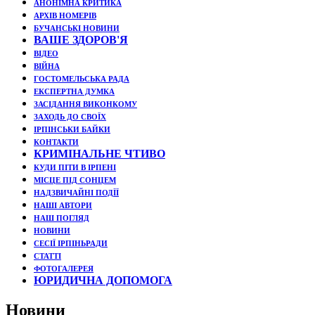
АНОНІМНА КРИТИКА
АРХІВ НОМЕРІВ
БУЧАНСЬКІ НОВИНИ
ВАШЕ ЗДОРОВ'Я
ВІДЕО
ВІЙНА
ГОСТОМЕЛЬСЬКА РАДА
ЕКСПЕРТНА ДУМКА
ЗАСІДАННЯ ВИКОНКОМУ
ЗАХОДЬ ДО СВОЇХ
ІРПІНСЬКИ БАЙКИ
КОНТАКТИ
КРИМІНАЛЬНЕ ЧТИВО
КУДИ ПІТИ В ІРПЕНІ
МІСЦЕ ПІД СОНЦЕМ
НАДЗВИЧАЙНІ ПОДЇЇ
НАШІ АВТОРИ
НАШ ПОГЛЯД
НОВИНИ
СЕСІЇ ІРПІНЬРАДИ
СТАТТІ
ФОТОГАЛЕРЕЯ
ЮРИДИЧНА ДОПОМОГА
Новини