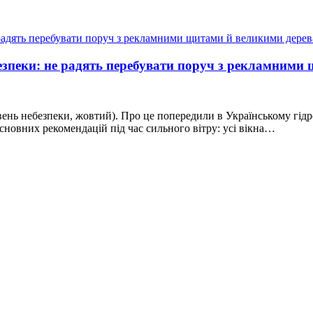
ебезпеки: не радять перебувати поруч з рекламним
 рівень небезпеки, жовтий). Про це попередили в Українському г
новних рекомендацій під час сильного вітру: усі вікна…