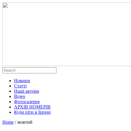
Новини
Статті
Наші автори
Відео
Фотогалерея
АРХІВ НОМЕРІВ
Куди піти в Ірпені
Home
/
жовтий