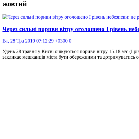
жовтий
Через сильні пориви вітру оголошено І рівень н
Вт, 28 Тра 2019 07:12:29 +0300
0
Удень 28 травня у Києві очікуються пориви вітру 15-18 м/с (I
закликає мешканців міста бути обережними та дотримуватись ос