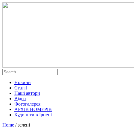
Новини
Статті
Наші автори
Відео
Фотогалерея
АРХІВ НОМЕРІВ
Куди піти в Ірпені
Home
/
зелені