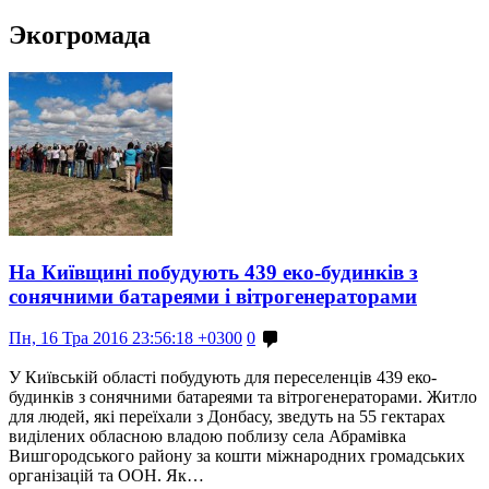
Экогромада
На Київщині побудують 439 еко-будинків з
сонячними батареями і вітрогенераторами
Пн, 16 Тра 2016 23:56:18 +0300
0
У Київській області побудують для переселенців 439 еко-
будинків з сонячними батареями та вітрогенераторами. Житло
для людей, які переїхали з Донбасу, зведуть на 55 гектарах
виділених обласною владою поблизу села Абрамівка
Вишгородського району за кошти міжнародних громадських
організацій та ООН. Як…