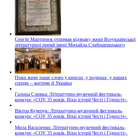
Сергій Мартинюк отримав відзнаку жюрі Всеукраїнської
літературної премії імені Михайла Слабошпицького
Поки живе наше слово у книгах, у родинах, у наших
серцях – житиме й Україна
Галина Сливка: Літературно-музичний фестиваль-
конкурс «СОУ. 35 років. Віхи історії Честі і Гідності».
Віктор Кучерук: Літературно-музичний фестиваль-
конкурс «СОУ. 35 років. Віхи історії Честі і Гідності».
Мила Василенко: Літературно-музичний фестиваль-
конкурс «СОУ. 35 років. Віхи історії Честі і Гідності».