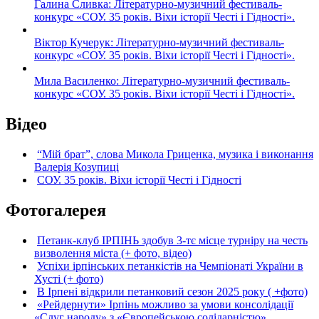
Галина Сливка: Літературно-музичний фестиваль-
конкурс «СОУ. 35 років. Віхи історії Честі і Гідності».
Віктор Кучерук: Літературно-музичний фестиваль-
конкурс «СОУ. 35 років. Віхи історії Честі і Гідності».
Мила Василенко: Літературно-музичний фестиваль-
конкурс «СОУ. 35 років. Віхи історії Честі і Гідності».
Відео
“Мій брат”, слова Микола Гриценка, музика і виконання
Валерія Козупиці
СОУ. 35 років. Віхи історії Честі і Гідності
Фотогалерея
Петанк-клуб ІРПІНЬ здобув 3-тє місце турніру на честь
визволення міста (+ фото, відео)
Успіхи ірпінських петанкістів на Чемпіонаті України в
Хусті (+ фото)
В Ірпені відкрили петанковий сезон 2025 року ( +фото)
«Рейдернути» Ірпінь можливо за умови консолідації
«Слуг народу» з «Європейською солідарністю»