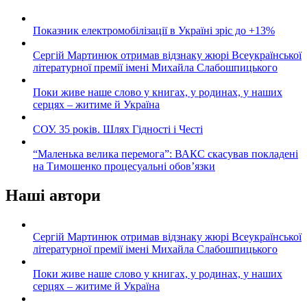
Показник електромобілізації в Україні зріс до +13%
Сергій Мартинюк отримав відзнаку жюрі Всеукраїнської
літературної премії імені Михайла Слабошпицького
Поки живе наше слово у книгах, у родинах, у наших
серцях – житиме й Україна
СОУ. 35 років. Шлях Гідності і Честі
“Маленька велика перемога”: ВАКС скасував покладені
на Тимошенко процесуальні обов’язки
Наші автори
Сергій Мартинюк отримав відзнаку жюрі Всеукраїнської
літературної премії імені Михайла Слабошпицького
Поки живе наше слово у книгах, у родинах, у наших
серцях – житиме й Україна