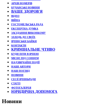
АРХІВ НОМЕРІВ
БУЧАНСЬКІ НОВИНИ
ВАШЕ ЗДОРОВ'Я
ВІДЕО
ВІЙНА
ГОСТОМЕЛЬСЬКА РАДА
ЕКСПЕРТНА ДУМКА
ЗАСІДАННЯ ВИКОНКОМУ
ЗАХОДЬ ДО СВОЇХ
ІРПІНСЬКИ БАЙКИ
КОНТАКТИ
КРИМІНАЛЬНЕ ЧТИВО
КУДИ ПІТИ В ІРПЕНІ
МІСЦЕ ПІД СОНЦЕМ
НАДЗВИЧАЙНІ ПОДЇЇ
НАШІ АВТОРИ
НАШ ПОГЛЯД
НОВИНИ
СЕСІЇ ІРПІНЬРАДИ
СТАТТІ
ФОТОГАЛЕРЕЯ
ЮРИДИЧНА ДОПОМОГА
Новини