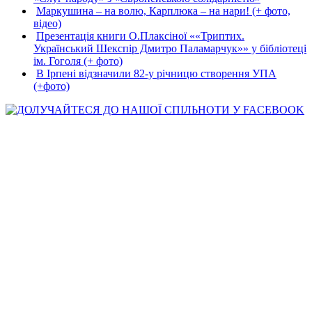
Маркушина – на волю, Карплюка – на нари! (+ фото,
відео)
Презентація книги О.Плаксіної ««Триптих.
Український Шекспір Дмитро Паламарчук»» у бібліотеці
ім. Гоголя (+ фото)
В Ірпені відзначили 82-у річницю створення УПА
(+фото)