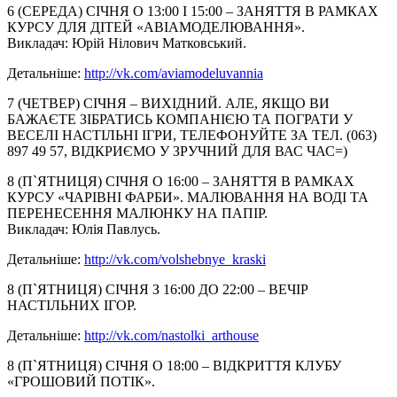
6 (СЕРЕДА) СІЧНЯ О 13:00 І 15:00 – ЗАНЯТТЯ В РАМКАХ
КУРСУ ДЛЯ ДІТЕЙ «АВІАМОДЕЛЮВАННЯ».
Викладач: Юрій Нілович Матковський.
Детальніше:
http://vk.com/
aviamodeluvannia
7 (ЧЕТВЕР) СІЧНЯ – ВИХІДНИЙ. АЛЕ, ЯКЩО ВИ
БАЖАЄТЕ ЗІБРАТИСЬ КОМПАНІЄЮ ТА ПОГРАТИ У
ВЕСЕЛІ НАСТІЛЬНІ ІГРИ, ТЕЛЕФОНУЙТЕ ЗА ТЕЛ. (063)
897 49 57, ВІДКРИЄМО У ЗРУЧНИЙ ДЛЯ ВАС ЧАС=)
8 (П`ЯТНИЦЯ) СІЧНЯ О 16:00 – ЗАНЯТТЯ В РАМКАХ
КУРСУ «ЧАРІВНІ ФАРБИ». МАЛЮВАННЯ НА ВОДІ ТА
ПЕРЕНЕСЕННЯ МАЛЮНКУ НА ПАПІР.
Викладач: Юлія Павлусь.
Детальніше:
http://vk.com/
volshebnye_kraski
8 (П`ЯТНИЦЯ) СІЧНЯ З 16:00 ДО 22:00 – ВЕЧІР
НАСТІЛЬНИХ ІГОР.
Детальніше:
http://vk.com/
nastolki_arthouse
8 (П`ЯТНИЦЯ) СІЧНЯ О 18:00 – ВІДКРИТТЯ КЛУБУ
«ГРОШОВИЙ ПОТІК».