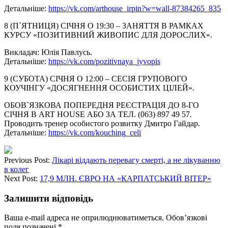
Детальніше:
https://vk.com/
arthouse_irpin?w=wall-
87384265_835
8 (П`ЯТНИЦЯ) СІЧНЯ О 19:30 – ЗАНЯТТЯ В РАМКАХ
КУРСУ «ПОЗИТИВНИЙ ЖИВОПИС ДЛЯ ДОРОСЛИХ».
Викладач: Юлія Павлусь.
Детальніше:
https://vk.com/
pozitivnaya_jyvopis
9 (СУБОТА) СІЧНЯ О 12:00 – СЕСІЯ ГРУПОВОГО
КОУЧІНГУ «ДОСЯГНЕННЯ ОСОБИСТИХ ЦІЛЕЙ».
ОБОВ`ЯЗКОВА ПОПЕРЕДНЯ РЕЄСТРАЦІЯ ДО 8-ГО
СІЧНЯ В ART HOUSE АБО ЗА ТЕЛ. (063) 897 49 57.
Проводить тренер особистого розвитку Дмитро Гайдар.
Детальніше:
https://vk.com/
kouching_celi
Previous Post:
Лікарі віддають перевагу смерті, а не лікуванню
в колег
Next Post:
17,9 МЛН. ЄВРО НА «КАРПАТСЬКИЙ ВІТЕР»
Залишити відповідь
Ваша e-mail адреса не оприлюднюватиметься.
Обов’язкові
поля позначені
*