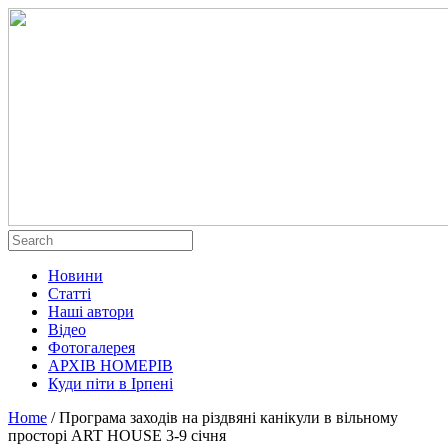
Новини
Статті
Наші автори
Відео
Фотогалерея
АРХІВ НОМЕРІВ
Куди піти в Ірпені
Home
/
Програма заходів на різдвяні канікули в вільному
просторі ART HOUSE 3-9 січня