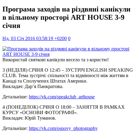
Програма заходів на різдвяні канікули
в вільному просторі ART HOUSE 3-9
січня
Нд, 03 Січ 2016 03:58:19 +0200
0
Використай святкові канікули весело та з користю!
3 (НЕДІЛЯ) СІЧНЯ О 12:45 – ЗУСТРІЧ ENGLISH SPEAKING
CLUB. Тема зустрічі: спільності та відмінності між життям в
Канаді та Сполучених Штатах Америки.
Викладач: Дар’я Панкратова.
Детальніше:
https://vk.com/
speakclub_arthouse
4 (ПОНЕДІЛОК) СІЧНЯ О 18:00 – ЗАНЯТТЯ В РАМКАХ
КУРСУ «ОСНОВИ ФОТОГРАФІЇ».
Викладач: Юрій Туманов.
Детальніше:
https://vk.com/
osnovy_photography