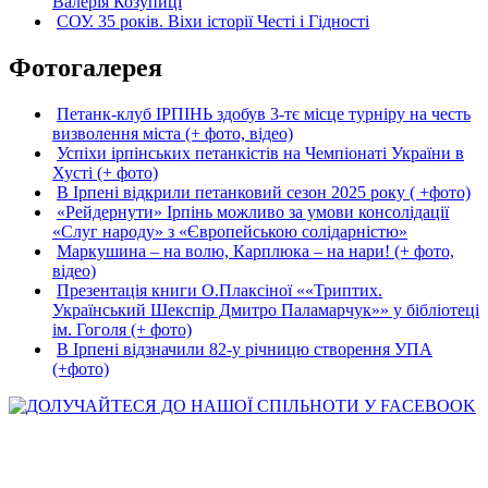
Валерія Козупиці
СОУ. 35 років. Віхи історії Честі і Гідності
Фотогалерея
Петанк-клуб ІРПІНЬ здобув 3-тє місце турніру на честь
визволення міста (+ фото, відео)
Успіхи ірпінських петанкістів на Чемпіонаті України в
Хусті (+ фото)
В Ірпені відкрили петанковий сезон 2025 року ( +фото)
«Рейдернути» Ірпінь можливо за умови консолідації
«Слуг народу» з «Європейською солідарністю»
Маркушина – на волю, Карплюка – на нари! (+ фото,
відео)
Презентація книги О.Плаксіної ««Триптих.
Український Шекспір Дмитро Паламарчук»» у бібліотеці
ім. Гоголя (+ фото)
В Ірпені відзначили 82-у річницю створення УПА
(+фото)