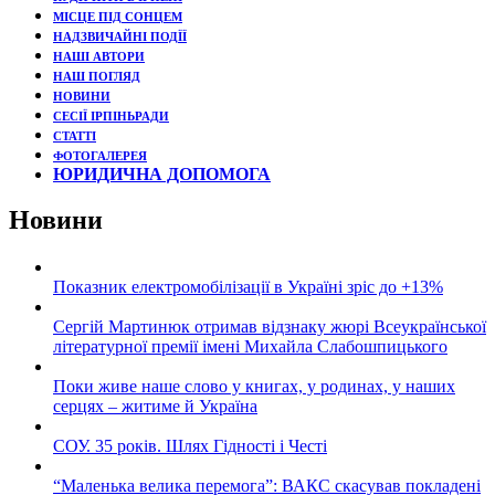
МІСЦЕ ПІД СОНЦЕМ
НАДЗВИЧАЙНІ ПОДЇЇ
НАШІ АВТОРИ
НАШ ПОГЛЯД
НОВИНИ
СЕСІЇ ІРПІНЬРАДИ
СТАТТІ
ФОТОГАЛЕРЕЯ
ЮРИДИЧНА ДОПОМОГА
Новини
Показник електромобілізації в Україні зріс до +13%
Сергій Мартинюк отримав відзнаку жюрі Всеукраїнської
літературної премії імені Михайла Слабошпицького
Поки живе наше слово у книгах, у родинах, у наших
серцях – житиме й Україна
СОУ. 35 років. Шлях Гідності і Честі
“Маленька велика перемога”: ВАКС скасував покладені