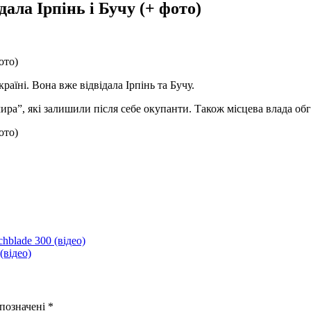
ала Ірпінь і Бучу (+ фото)
раїні. Вона вже відвідала Ірпінь та Бучу.
ра”, які залишили після себе окупанти. Також місцева влада обг
hblade 300 (відео)
відео)
 позначені
*