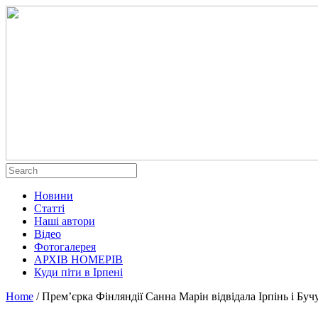
Новини
Статті
Наші автори
Відео
Фотогалерея
АРХІВ НОМЕРІВ
Куди піти в Ірпені
Home
/
Прем’єрка Фінляндії Санна Марін відвідала Ірпінь і Бучу