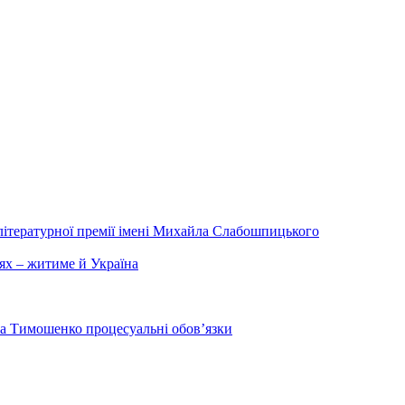
літературної премії імені Михайла Слабошпицького
ях – житиме й Україна
на Тимошенко процесуальні обов’язки