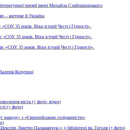
літературної премії імені Михайла Слабошпицького
ях – житиме й Україна
ОУ. 35 років. Віхи історії Честі і Гідності».
СОУ. 35 років. Віхи історії Честі і Гідності».
СОУ. 35 років. Віхи історії Честі і Гідності».
Валерія Козупиці
зволення міста (+ фото, відео)
сті (+ фото)
уг народу» з «Європейською солідарністю»
о)
експір Дмитро Паламарчук»» у бібліотеці ім. Гоголя (+ фото)