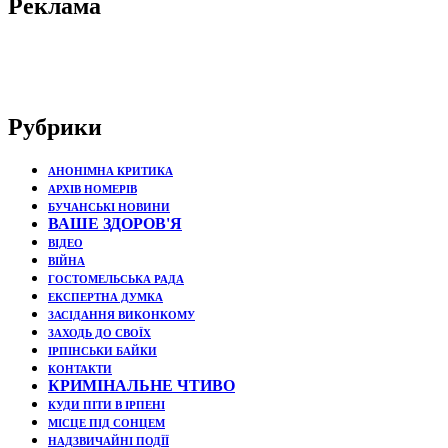
Реклама
Рубрики
АНОНІМНА КРИТИКА
АРХІВ НОМЕРІВ
БУЧАНСЬКІ НОВИНИ
ВАШЕ ЗДОРОВ'Я
ВІДЕО
ВІЙНА
ГОСТОМЕЛЬСЬКА РАДА
ЕКСПЕРТНА ДУМКА
ЗАСІДАННЯ ВИКОНКОМУ
ЗАХОДЬ ДО СВОЇХ
ІРПІНСЬКИ БАЙКИ
КОНТАКТИ
КРИМІНАЛЬНЕ ЧТИВО
КУДИ ПІТИ В ІРПЕНІ
МІСЦЕ ПІД СОНЦЕМ
НАДЗВИЧАЙНІ ПОДЇЇ