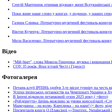
Сергій Мартинюк отримав відзнаку жюрі Всеукраїнської 
Поки живе наше слово у книгах, у родинах, у наших серц
Галина Сливка: Літературно-музичний фестиваль-конкурс «С
Віктор Кучерук: Літературно-музичний фестиваль-конкурс «
Мила Василенко: Літературно-музичний фестиваль-конкурс «
Відео
“Мій брат”, слова Микола Гриценка, музика і виконання 
СОУ. 35 років. Віхи історії Честі і Гідності
Фотогалерея
Петанк-клуб ІРПІНЬ здобув 3-тє місце турніру на честь ви
Успіхи ірпінських петанкістів на Чемпіонаті України в Ху
В Ірпені відкрили петанковий сезон 2025 року ( +фото)
«Рейдернути» Ірпінь можливо за умови консолідації «Сл
Маркушина – на волю, Карплюка – на нари! (+ фото, віде
Презентація книги О.Плаксіної ««Триптих. Український Ш