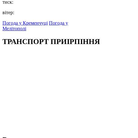
тиск:
вітер:
Погода у Кременчуці
Погода у
Мелітополі
ТРАНСПОРТ ПРИІРПІННЯ