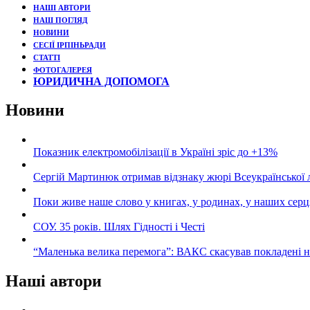
НАШІ АВТОРИ
НАШ ПОГЛЯД
НОВИНИ
СЕСІЇ ІРПІНЬРАДИ
СТАТТІ
ФОТОГАЛЕРЕЯ
ЮРИДИЧНА ДОПОМОГА
Новини
Показник електромобілізації в Україні зріс до +13%
Сергій Мартинюк отримав відзнаку жюрі Всеукраїнської 
Поки живе наше слово у книгах, у родинах, у наших серц
СОУ. 35 років. Шлях Гідності і Честі
“Маленька велика перемога”: ВАКС скасував покладені 
Наші автори