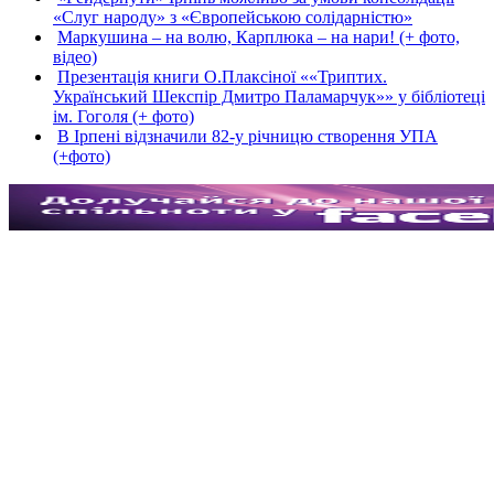
«Слуг народу» з «Європейською солідарністю»
Маркушина – на волю, Карплюка – на нари! (+ фото,
відео)
Презентація книги О.Плаксіної ««Триптих.
Український Шекспір Дмитро Паламарчук»» у бібліотеці
ім. Гоголя (+ фото)
В Ірпені відзначили 82-у річницю створення УПА
(+фото)