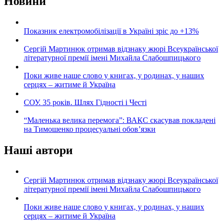
Новини
Показник електромобілізації в Україні зріс до +13%
Сергій Мартинюк отримав відзнаку жюрі Всеукраїнської
літературної премії імені Михайла Слабошпицького
Поки живе наше слово у книгах, у родинах, у наших
серцях – житиме й Україна
СОУ. 35 років. Шлях Гідності і Честі
“Маленька велика перемога”: ВАКС скасував покладені
на Тимошенко процесуальні обов’язки
Наші автори
Сергій Мартинюк отримав відзнаку жюрі Всеукраїнської
літературної премії імені Михайла Слабошпицького
Поки живе наше слово у книгах, у родинах, у наших
серцях – житиме й Україна