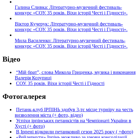
Галина Сливка: Літературно-музичний фестиваль-
конкурс «СОУ. 35 років. Віхи історії Честі і Гідності».
Віктор Кучерук: Літературно-музичний фестиваль-
конкурс «СОУ. 35 років. Віхи історії Честі і Гідності».
Мила Василенко: Літературно-музичний фестиваль-
конкурс «СОУ. 35 років. Віхи історії Честі і Гідності».
Відео
“Мій брат”, слова Микола Гриценка, музика і виконання
Валерія Козупиці
СОУ. 35 років. Віхи історії Честі і Гідності
Фотогалерея
Петанк-клуб ІРПІНЬ здобув 3-тє місце турніру на честь
визволення міста (+ фото, відео)
Успіхи ірпінських петанкістів на Чемпіонаті України в
Хусті (+ фото)
В Ірпені відкрили петанковий сезон 2025 року ( +фото)
«Рейдернути» Ірпінь можливо за умови консолідації