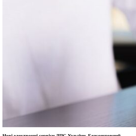
Нові електронні сервіси ДПС України.
Безкоштовний