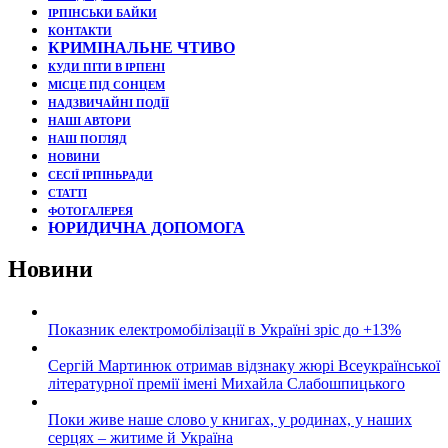
ІРПІНСЬКИ БАЙКИ
КОНТАКТИ
КРИМІНАЛЬНЕ ЧТИВО
КУДИ ПІТИ В ІРПЕНІ
МІСЦЕ ПІД СОНЦЕМ
НАДЗВИЧАЙНІ ПОДЇЇ
НАШІ АВТОРИ
НАШ ПОГЛЯД
НОВИНИ
СЕСІЇ ІРПІНЬРАДИ
СТАТТІ
ФОТОГАЛЕРЕЯ
ЮРИДИЧНА ДОПОМОГА
Новини
Показник електромобілізації в Україні зріс до +13%
Сергій Мартинюк отримав відзнаку жюрі Всеукраїнської
літературної премії імені Михайла Слабошпицького
Поки живе наше слово у книгах, у родинах, у наших
серцях – житиме й Україна