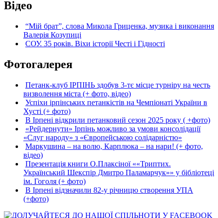
Відео
“Мій брат”, слова Микола Гриценка, музика і виконання
Валерія Козупиці
СОУ. 35 років. Віхи історії Честі і Гідності
Фотогалерея
Петанк-клуб ІРПІНЬ здобув 3-тє місце турніру на честь
визволення міста (+ фото, відео)
Успіхи ірпінських петанкістів на Чемпіонаті України в
Хусті (+ фото)
В Ірпені відкрили петанковий сезон 2025 року ( +фото)
«Рейдернути» Ірпінь можливо за умови консолідації
«Слуг народу» з «Європейською солідарністю»
Маркушина – на волю, Карплюка – на нари! (+ фото,
відео)
Презентація книги О.Плаксіної ««Триптих.
Український Шекспір Дмитро Паламарчук»» у бібліотеці
ім. Гоголя (+ фото)
В Ірпені відзначили 82-у річницю створення УПА
(+фото)