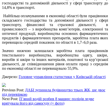
господарстві та допоміжній діяльності у сфері транспорту до
14,8% в транспорті.
Найбільш оплачуваними в економіці області були працівники
складського господарства та допоміжної діяльності у сфері
транспорту, фінансової та страхової діяльності, в
промисловості – з виробництва комп’ютерів, електронної та
оптичної продукції, виробництва основних фармацевтичних
продуктів і фармацевтичних препаратів, заробітна плата яких
перевищила середній показник по області в 1,7–6,0 раза.
Значно нижчою залишалася заробітна плата працівників
текстильного виробництва, виробництва одягу, шкіри,
виробів зі шкіри та інших матеріалів, поштової та кур’єрської
діяльності, де співвідношення рівня оплати праці з середнім
по економіці області не перевищувало 55,9%.
Джерело:
Головне управління статистики у Київській області
Previous Post:
ДАБІ зупинила будівництво трьох ЖК, ще двоє
під перевіркою
Next Post:
П’яний водій розбив 8 машин: поліція ледве
врятувала його від самосуду (+ фото)