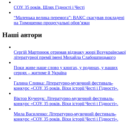
СОУ. 35 років. Шлях Гідності і Честі
“Маленька велика перемога”: ВАКС скасував покладені
на Тимошенко процесуальні обов’язки
Наші автори
Сергій Мартинюк отримав відзнаку жюрі Всеукраїнської
літературної премії імені Михайла Слабошпицького
Поки живе наше слово у книгах, у родинах, у наших
серцях – житиме й Україна
Галина Сливка: Літературно-музичний фестиваль-
конкурс «СОУ. 35 років. Віхи історії Честі і Гідності».
Віктор Кучерук: Літературно-музичний фестиваль-
конкурс «СОУ. 35 років. Віхи історії Честі і Гідності».
Мила Василенко: Літературно-музичний фестиваль-
конкурс «СОУ. 35 років. Віхи історії Честі і Гідності».