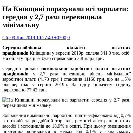
На Київщині порахували всі зарплати:
середня у 2,7 рази перевищила
мінімальну
Сб, 09 Лис 2019 10:27:49 +0200
0
Середньооблікова кількість штатних
працівників
Київщини у вересні 2019р. склала 341,0 тис. осіб.
На оплату праці їм було спрямовано 3,8 млрд.грн.
Середній розмір
номінальної заробітної плати штатних
працівників
у 2,7 раза перевищив рівень мінімальної
заробітної плати (4173 грн) і становив 11166 грн, що на 1,5%
більше, ніж у серпні 2019р. За одну оплачену годину
нараховано 77,42 грн.
Збільшення номінальної заробітної плати зафіксовано від 0,7%
в оптовій та роздрібній торгівлі, ремонті автотранспортних
засобів і мотоциклів до 18,9% в освіті. При цьому, зменшення
показника коливалося в межах від 0,1% у складському