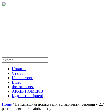
Новини
Статті
Наші автори
Відео
Фотогалерея
АРХІВ НОМЕРІВ
Куди піти в Ірпені
Home
/
На Київщині порахували всі зарплати: середня у 2,7
рази перевищила мінімальну