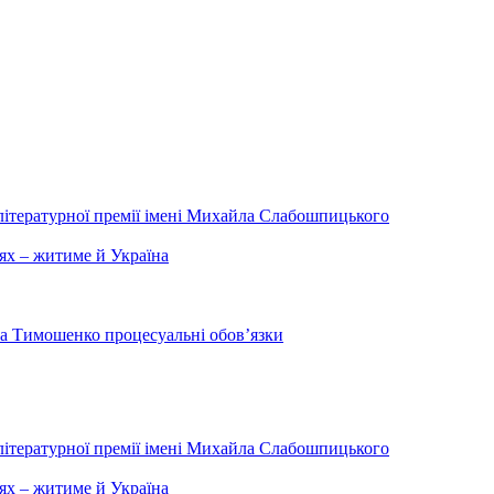
літературної премії імені Михайла Слабошпицького
ях – житиме й Україна
на Тимошенко процесуальні обов’язки
літературної премії імені Михайла Слабошпицького
ях – житиме й Україна