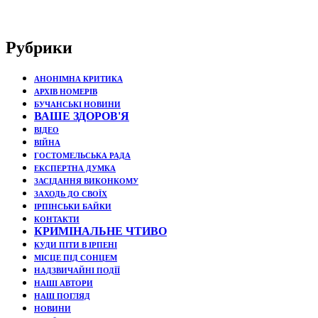
Рубрики
АНОНІМНА КРИТИКА
АРХІВ НОМЕРІВ
БУЧАНСЬКІ НОВИНИ
ВАШЕ ЗДОРОВ'Я
ВІДЕО
ВІЙНА
ГОСТОМЕЛЬСЬКА РАДА
ЕКСПЕРТНА ДУМКА
ЗАСІДАННЯ ВИКОНКОМУ
ЗАХОДЬ ДО СВОЇХ
ІРПІНСЬКИ БАЙКИ
КОНТАКТИ
КРИМІНАЛЬНЕ ЧТИВО
КУДИ ПІТИ В ІРПЕНІ
МІСЦЕ ПІД СОНЦЕМ
НАДЗВИЧАЙНІ ПОДЇЇ
НАШІ АВТОРИ
НАШ ПОГЛЯД
НОВИНИ