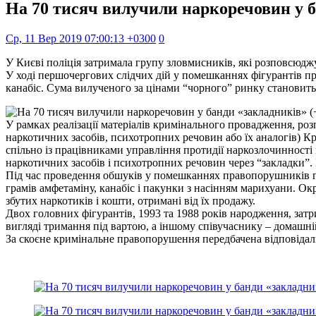
На 70 тисяч вилучили наркоречовин у б
Ср, 11 Вер 2019 07:00:13 +0300
0
У Києві поліція затримала групу зловмисників, які розповсюдж
У ході першочергових слідчих дій у помешканнях фігурантів пр
канабіс. Сума вилученого за цінами “чорного” ринку становить
У рамках реалізації матеріалів кримінального провадження, роз
наркотичних засобів, психотропних речовин або їх аналогів) К
спільно із працівниками управління протидії наркозлочинності
наркотичних засобів і психотропних речовин через “закладки”.
Під час проведення обшуків у помешканнях правопорушників пр
грамів амфетаміну, канабіс і пакунки з насінням марихуани. Ок
збутих наркотиків і кошти, отримані від їх продажу.
Двох головних фігурантів, 1993 та 1988 років народження, зат
вигляді тримання під вартою, а іншому співучаснику – домашні
За скоєне кримінальне правопорушення передбачена відповідальн