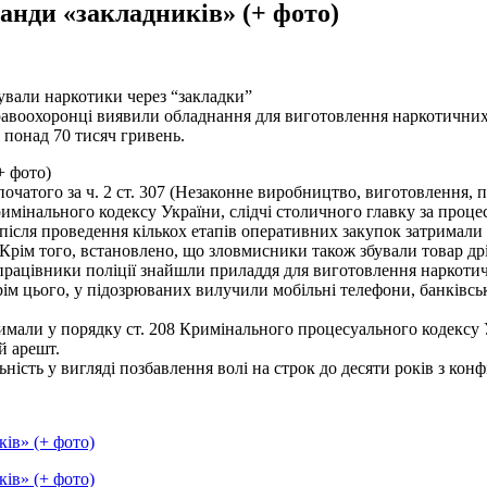
анди «закладників» (+ фото)
ували наркотики через “закладки”
авоохоронці виявили обладнання для виготовлення наркотичних за
 понад 70 тисяч гривень.
початого за ч. 2 ст. 307 (Незаконне виробництво, виготовлен
ня, 
римінального кодексу України, слідчі столичного главку за проц
 після проведення кількох етапів оперативних закупок затримали
 Крім того, встановлено, що зловмисники також збували товар др
ацівники поліції знайшли приладдя для виготовлення наркотичних
рім цього, у підозрюваних вилучили мобільні телефони, банківськ
римали у порядку ст. 208 Кримінального процесуального кодексу У
й арешт.
ість у вигляді позбавлення волі на строк до десяти років з конф