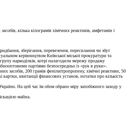
собів, кілька кілограмів хімічних реактивів, амфетамін і
придбання, зберігання, перевезення, пересилання чи збут
есуальним керівництвом Київської міської прокуратури та
 групу наркоділків, котрі налагодили мережу продажу
ібнооптовими партіями безпосередньо із «рук в руки».
 засобів, 200 грамів фенілнітропропену, хімічні реактиви, 50
і картки, квитанції фінансових установ, нотатки про кількість
країни. На цей час їм обом обрано міру запобіжного заходу у
іскацією майна.