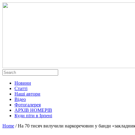
Новини
Статті
Наші автори
Відео
Фотогалерея
АРХІВ НОМЕРІВ
Куди піти в Ірпені
Home
/
На 70 тисяч вилучили наркоречовин у банди «закладник