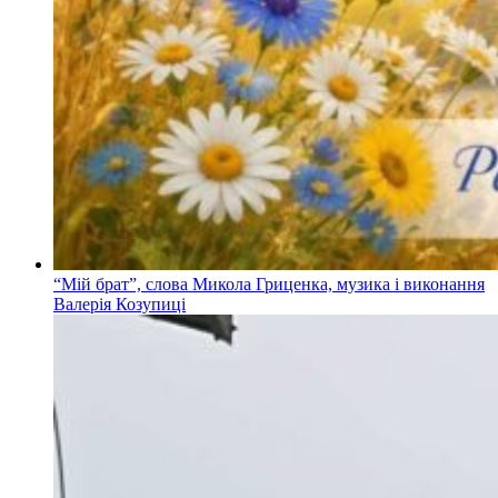
“Мій брат”, слова Микола Гриценка, музика і виконання
Валерія Козупиці