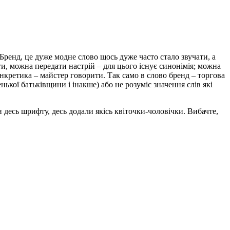
 Бренд, це дуже модне слово щось дуже часто стало звучати, а
ти, можна передати настрій – для цього існує синонімія; можна
конкретика – майстер говорити. Так само в слово бренд – торгова
ької батьківщини і інакше) або не розуміє значення слів які
 десь шрифту, десь додали якісь квіточки-чоловічки. Вибачте,