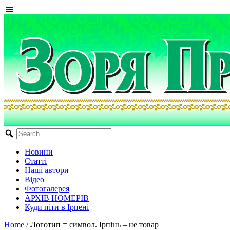
Новини
Статті
Наші автори
Відео
Фотогалерея
АРХІВ НОМЕРІВ
Куди піти в Ірпені
Home
/
Логотип = символ. Ірпінь – не товар