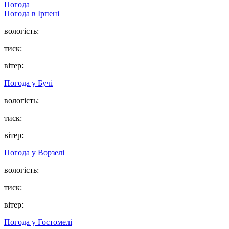
Погода
Погода в
Ірпені
вологість:
тиск:
вітер:
Погода у
Бучі
вологість:
тиск:
вітер:
Погода у
Ворзелі
вологість:
тиск:
вітер:
Погода у
Гостомелі