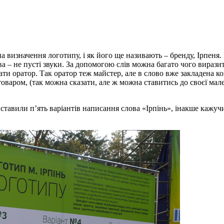
а визначення логотипу, і як його ще називають – бренду, Ірпеня.
ва – не пусті звуки. За допомогою слів можна багато чого вирази
зати оратор. Так оратор теж майстер, але в слово вже закладена 
оваром, (так можна сказати, але ж можна ставитись до своєї мален
иставили п’ять варіантів написання слова «Ірпінь», інакше кажучи