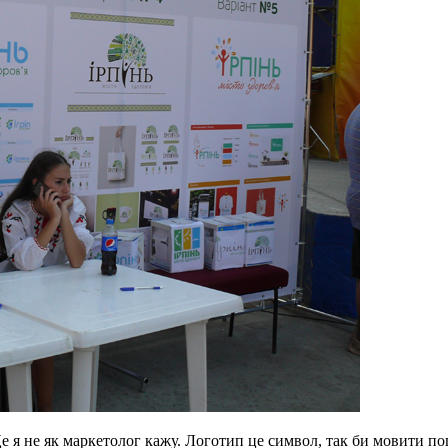
Це я не як маркетолог кажу. Логотип це символ, так би мовити п