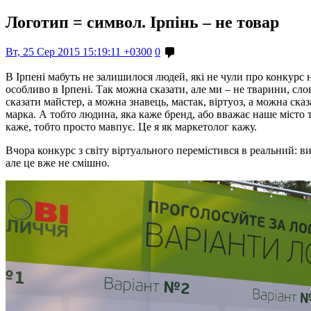
Логотип = символ. Ірпінь – не товар
Вт, 25 Сер 2015 15:19:11 +0300
0
В Ірпені мабуть не залишилося людей, які не чули про конкурс н
особливо в Ірпені. Так можна сказати, але ми – не тварини, сло
сказати майстер, а можна знавець, мастак, віртуоз, а можна ска
марка. А тобто людина, яка каже бренд, або вважає наше місто т
каже, тобто просто мавпує. Це я як маркетолог кажу.
Вчора конкурс з світу віртуального перемістився в реальний: в
але це вже не смішно.