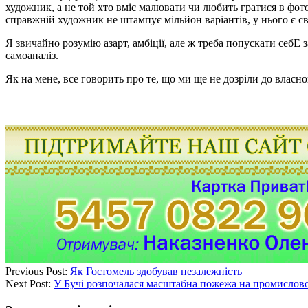
художник, а не той хто вміє малювати чи любить гратися в фото
справжній художник не штампує мільйон варіантів, у нього є св
Я звичайно розумію азарт, амбіції, але ж треба попускати себЕ 
самоаналіз.
Як на мене, все говорить про те, що ми ще не дозріли до власно
Previous Post:
Як Гостомель здобував незалежність
Next Post:
У Бучі розпочалася масштабна пожежа на промислов