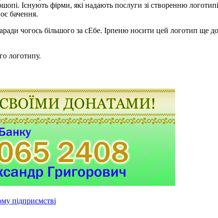
шопі. Існують фірми, які надають послуги зі створенню логотипів
оє бачення.
заради чогось більшого за сЕбе. Ірпеню носити цей логотип ще до
го логотипу.
ому підприємстві