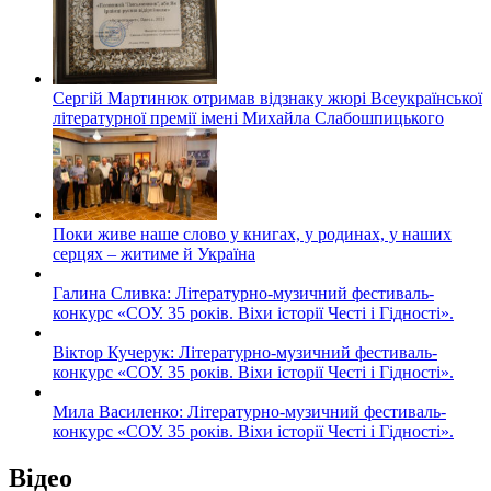
Сергій Мартинюк отримав відзнаку жюрі Всеукраїнської
літературної премії імені Михайла Слабошпицького
Поки живе наше слово у книгах, у родинах, у наших
серцях – житиме й Україна
Галина Сливка: Літературно-музичний фестиваль-
конкурс «СОУ. 35 років. Віхи історії Честі і Гідності».
Віктор Кучерук: Літературно-музичний фестиваль-
конкурс «СОУ. 35 років. Віхи історії Честі і Гідності».
Мила Василенко: Літературно-музичний фестиваль-
конкурс «СОУ. 35 років. Віхи історії Честі і Гідності».
Відео