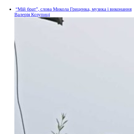
“Мій брат”, слова Микола Гриценка, музика і виконання
Валерія Козупиці