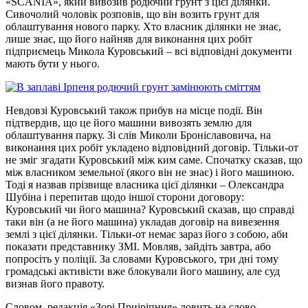
«
SCANIA
», який вивозив родючий грунт з цієї ділянки.
Сивочолий чоловік розповів, що він возить грунт для
облаштування нового парку. Хто власник ділянки не знає,
лише знає, що його найняв для виконання цих робіт
підприємець Микола Куровський – всі відповідні документи
мають бути у нього.
Невдовзі Куровський також прибув на місце події. Він
підтвердив, що це його машини вивозять землю для
облаштування парку. Зі слів Миколи Броніславовича, на
виконання цих робіт укладено відповідний договір. Тільки-от
не зміг згадати Куровський між ким саме. Спочатку сказав, що
між власником земельної (якого він не знає) і його машиною.
Тоді я назвав прізвище власника цієї ділянки – Олександра
Шубіна і перепитав щодо іншої сторони договору:
Куровський чи його машина? Куровський сказав, що справді
таки він (а не його машина) укладав договір на вивезення
землі з цієї ділянки. Тільки-от немає зараз його з собою, аби
показати представнику ЗМІ. Мовляв, зайдіть завтра, або
попросіть у поліції. За словами Куровського, три дні тому
громадські активісти вже блокували його машину, але суд
визнав його правоту.
Словом, редакція «Зорі Приіріпння» ловить на слово