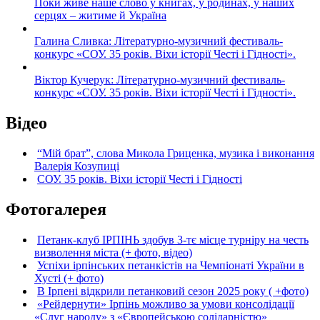
Поки живе наше слово у книгах, у родинах, у наших
серцях – житиме й Україна
Галина Сливка: Літературно-музичний фестиваль-
конкурс «СОУ. 35 років. Віхи історії Честі і Гідності».
Віктор Кучерук: Літературно-музичний фестиваль-
конкурс «СОУ. 35 років. Віхи історії Честі і Гідності».
Відео
“Мій брат”, слова Микола Гриценка, музика і виконання
Валерія Козупиці
СОУ. 35 років. Віхи історії Честі і Гідності
Фотогалерея
Петанк-клуб ІРПІНЬ здобув 3-тє місце турніру на честь
визволення міста (+ фото, відео)
Успіхи ірпінських петанкістів на Чемпіонаті України в
Хусті (+ фото)
В Ірпені відкрили петанковий сезон 2025 року ( +фото)
«Рейдернути» Ірпінь можливо за умови консолідації
«Слуг народу» з «Європейською солідарністю»