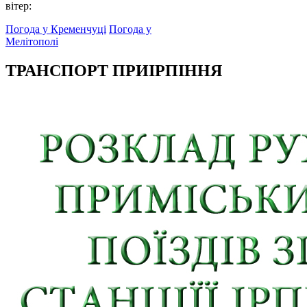
вітер:
Погода у Кременчуці
Погода у
Мелітополі
ТРАНСПОРТ ПРИІРПІННЯ