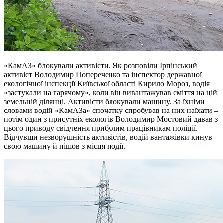
«КамАЗ» блокували активісти. Як розповіли Ірпінський
активіст Володимир Попереченко та інспектор державної
екологічної інспекції Київської області Кирило Мороз, водія
«застукали на гарячому», коли він вивантажував сміття на цій
земельній ділянці. Активісти блокували машину. За їхніми
словами водій «КамАЗа» спочатку спробував на них наїхати –
потім один з присутніх екологів Володимир Мостовий давав з
цього приводу свідчення прибулим працівникам поліції.
Відчувши незворушність активістів, водій вантажівки кинув
свою машину й пішов з місця події.