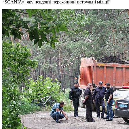
«
SCANIA
», яку невдовзі перехопили патрульні міліції.