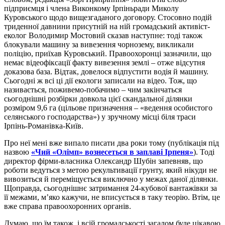
підприємця і члена Виконкому Ірпіньради Миколу
Куровського щодо вищезгаданого договору. Стосовно подій
триденної давнини присутній на ній громадський активіст-
еколог Володимир Мостовий сказав наступне: тоді також
блокували машину за вивезення чорнозему, викликали
поліцію, приїхав Куровський. Правоохоронці зазначили, що
немає відеофіксації факту вивезення землі – отже відсутня
доказова база. Відтак, довелося відпустити водія й машину.
Сьогодні ж всі ці дії екологи записали на відео. Тож, що
називається, поживемо-побачимо – чим закінчаться
сьогоднішні розбірки довкола цієї скандальної ділянки
розміром 9,6 га (цільове призначення – «ведення особистого
селянського господарства») у зручному місці біля траси
Ірпінь-Романівка-Київ.
Про неї мені вже випало писати два роки тому (публікація під
назвою
«Чий «Олімп» вознесеться в заплаві Ірпеня»
). Тоді
директор фірми-власника Олександр Шубін запевняв, що
роботи ведуться з метою рекультивації грунту, який нікуди не
вивозиться й переміщується виключно у межах даної ділянки.
Щоправда, сьогоднішнє затримання 24-кубової вантажівки за
її межами, м’яко кажучи, не вписується в таку теорію. Втім, це
вже справа правоохоронних органів.
Думаю, що їм також, і всій громадськості загалом буде цікавою