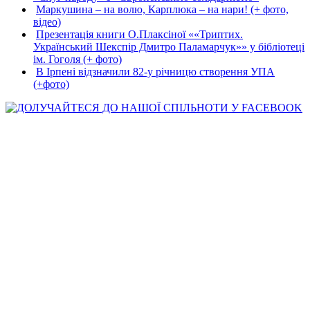
Маркушина – на волю, Карплюка – на нари! (+ фото,
відео)
Презентація книги О.Плаксіної ««Триптих.
Український Шекспір Дмитро Паламарчук»» у бібліотеці
ім. Гоголя (+ фото)
В Ірпені відзначили 82-у річницю створення УПА
(+фото)