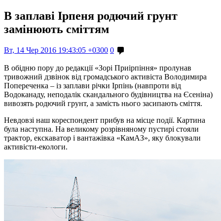
В заплаві Ірпеня родючий грунт
замінюють сміттям
Вт, 14 Чер 2016 19:43:05 +0300
0
В обідню пору до редакції «Зорі Приірпіння» пролунав
тривожний дзвінок від громадського активіста Володимира
Попереченка – із заплави річки Ірпінь (навпроти від
Водоканаду, неподалік скандального будівництва на Єсеніна)
вивозять родючий грунт, а замість нього засипають сміття.
Невдовзі наш кореспондент прибув на місце події. Картина
була наступна. На великому розрівняному пустирі стояли
трактор, екскаватор і вантажівка «КамАЗ», яку блокували
активісти-екологи.