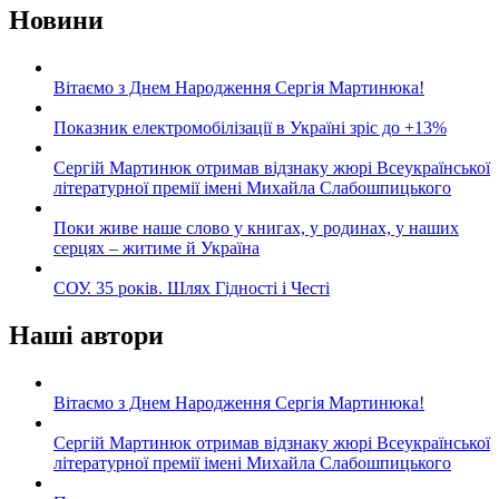
Новини
Вітаємо з Днем Народження Сергія Мартинюка!
Показник електромобілізації в Україні зріс до +13%
Сергій Мартинюк отримав відзнаку жюрі Всеукраїнської
літературної премії імені Михайла Слабошпицького
Поки живе наше слово у книгах, у родинах, у наших
серцях – житиме й Україна
СОУ. 35 років. Шлях Гідності і Честі
Наші автори
Вітаємо з Днем Народження Сергія Мартинюка!
Сергій Мартинюк отримав відзнаку жюрі Всеукраїнської
літературної премії імені Михайла Слабошпицького