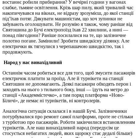
востаннє робили прибирання? У вечірні години у вагонах
слабке, тьмяне освітлення. Крізь шар пилу, який тривалий час
накопичувався на вікнах, не відразу зрозумієш, до якої станції
під’їхав потяг. Дякувати машиністам, що хоч зупинки не
забувають оголошувати. Не розумію я також, чому раніше від
Святошина до Бучі електропоїзд їхав 22 хвилини, а нині —
понад півгодини? Раніше посилалися на те, що залізничне
полотно погане. Замінили! Зробити швидкісну ділянку. Але
електрички як тягнулися з черепашачою швидкістю, так і
продовжують.
Народ у нас винахідливий
Останнім часом робиться все для того, щоб змусити пасажирів
електричок платити за проїзд. Але й турнікети на станції
Святошин не допомагають. Деякі пасажири обходять перон і
заходять на нього з тильного боку, інші — їдуть на метро до
станції «Академмістечко», а там поряд платформа «Ново-
Біличі», де немає ні турнікетів, ні контролерів.
Аналогічна ситуація склалася і в нашій Бучі. Залізничники
потурбувалися про ремонт самої платформи, проте не стільки
з турботою про пасажирів. Роботи закінчилися встановленням
турнікетів. Але наш винахідливий народ (передусім це
стосується небагатих людей, яких щороку стає дедалі більше)