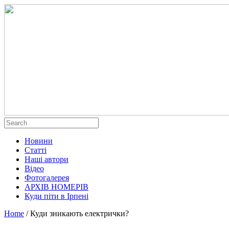
Новини
Статті
Наші автори
Відео
Фотогалерея
АРХІВ НОМЕРІВ
Куди піти в Ірпені
Home
/
Куди зникають електрички?