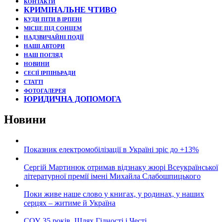
КОНТАКТИ
КРИМІНАЛЬНЕ ЧТИВО
КУДИ ПІТИ В ІРПЕНІ
МІСЦЕ ПІД СОНЦЕМ
НАДЗВИЧАЙНІ ПОДЇЇ
НАШІ АВТОРИ
НАШ ПОГЛЯД
НОВИНИ
СЕСІЇ ІРПІНЬРАДИ
СТАТТІ
ФОТОГАЛЕРЕЯ
ЮРИДИЧНА ДОПОМОГА
Новини
Показник електромобілізації в Україні зріс до +13%
Сергій Мартинюк отримав відзнаку жюрі Всеукраїнської
літературної премії імені Михайла Слабошпицького
Поки живе наше слово у книгах, у родинах, у наших
серцях – житиме й Україна
СОУ. 35 років. Шлях Гідності і Честі