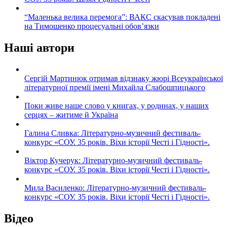
“Маленька велика перемога”: ВАКС скасував покладені
на Тимошенко процесуальні обов’язки
Наші автори
Сергій Мартинюк отримав відзнаку жюрі Всеукраїнської
літературної премії імені Михайла Слабошпицького
Поки живе наше слово у книгах, у родинах, у наших
серцях – житиме й Україна
Галина Сливка: Літературно-музичний фестиваль-
конкурс «СОУ. 35 років. Віхи історії Честі і Гідності».
Віктор Кучерук: Літературно-музичний фестиваль-
конкурс «СОУ. 35 років. Віхи історії Честі і Гідності».
Мила Василенко: Літературно-музичний фестиваль-
конкурс «СОУ. 35 років. Віхи історії Честі і Гідності».
Відео