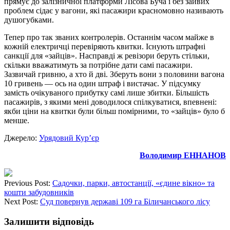
прямує до залізничної платформи Лісова Буча і без зайвих
проблем сідає у вагони, які пасажири красномовно називають
душогубками.
Тепер про так званих контролерів. Останнім часом майже в
кожній електричці перевіряють квитки. Існують штрафні
санкції для «зайців». Насправді ж ревізори беруть стільки,
скільки вважатимуть за потрібне дати самі пасажири.
Зазвичай гривню, а хто й дві. Зберуть вони з половини вагона
10 гривень — ось на один штраф і вистачає. У підсумку
замість очікуваного прибутку самі лише збитки. Більшість
пасажирів, з якими мені доводилося спілкуватися, впевнені:
якби ціни на квитки були більш помірними, то «зайців» було б
менше.
Джерело:
Урядовий Кур’єр
Володимир ЕННАНОВ
Previous Post:
Садочки, парки, автостанції, «єдине вікно» та
кошти забудовників
Next Post:
Суд повернув державі 109 га Біличанського лісу
Залишити відповідь