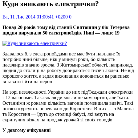
Куди зникають електрички?
Вт, 11 Лис 2014 01:00:41 +0200
0
Понад 20 років тому від станції Святошин у бік Тетерева
щодня вирушало 50 електропоїздів. Нині — лише 19
Здавалося б, з електропоїздами все має бути навпаки: їх
потрібно нині більше, ніж у минулі роки, бо кількість
пасажирів значно зросла. З Житомирської області, наприклад,
щодня до столиці на роботу добираються тисячі людей. Не від
хорошого життя, а задля виживання доводиться їм раненько
вставати і йти на перон.
На зорі незалежності України до них під’їжджали електрички
з 12 вагонами. Так-сяк люди могли не комфортно, але їхати.
Останніми ж роками кількість вагонів поменшала вдвічі. Такі
потяги курсують переважно до Коростеня. В них — з Малина
та Коростеня — їдуть до столиці бабусі, які везуть на
скрипучих візках на продаж урожай зі своїх городів.
У довгому очікуванні