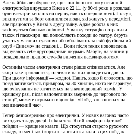
Але найбільше обурює те, що з нинішнього року останній
електропоїзд вирушає з Києва о 22.11. (у 80-ті роки в розкладі
були електрички о пів на першу, навіть о першій ночі). По суті,
викинутими за борт опинилися люди, які живуть у передмісті,
але працюють у Києві в другу зміну. Адже робота в них
закінчується близько опівночі. У важку ситуацію потрапили
також ті пасажири, які полюбляють походи до театру, беруть
участь у масових гуляннях або вболівають за свій футбольний
клуб «Динамо» на стадіоні… Вони після таких нововведень
відчувають себе другорядними людьми. Мабуть, на залізниці
незадовільно працює служба вивчення пасажиропотоку.
Останнім часом електрички стали рідше спізнюватися. Але
якщо таке трапляється, то чекати на них доводиться довго.
При цьому інформації — жодної. Навіть, якщо й оголосять, що
поїзд запізнюється, приміром, на 30 хвилин, ніхто не гарантує,
що очікування не затягнеться на значно довший термін. У
кращому разі, після наполегливих звернень до чергового по
станції, можете отримати відповідь: «Поїзд запізнюється на
невизначений час».
Тепер безпосередньо про електрички. У нових вагонах часто
виходять з ладу двері. І вікна теж. Який комфорт від такої
поїздки — краще не казати. Що стосується старого рухомого
складу, то мені так і кортить запитати: а коли в цих поїздах