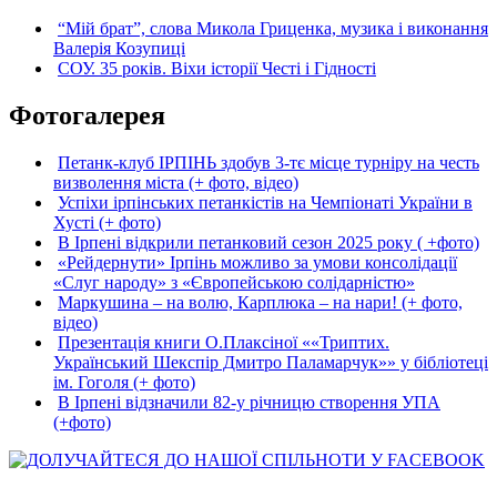
“Мій брат”, слова Микола Гриценка, музика і виконання
Валерія Козупиці
СОУ. 35 років. Віхи історії Честі і Гідності
Фотогалерея
Петанк-клуб ІРПІНЬ здобув 3-тє місце турніру на честь
визволення міста (+ фото, відео)
Успіхи ірпінських петанкістів на Чемпіонаті України в
Хусті (+ фото)
В Ірпені відкрили петанковий сезон 2025 року ( +фото)
«Рейдернути» Ірпінь можливо за умови консолідації
«Слуг народу» з «Європейською солідарністю»
Маркушина – на волю, Карплюка – на нари! (+ фото,
відео)
Презентація книги О.Плаксіної ««Триптих.
Український Шекспір Дмитро Паламарчук»» у бібліотеці
ім. Гоголя (+ фото)
В Ірпені відзначили 82-у річницю створення УПА
(+фото)