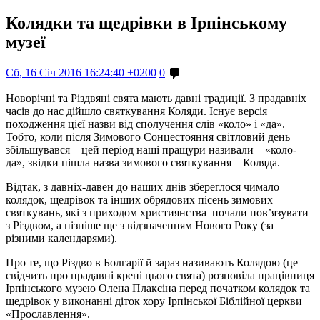
Колядки та щедрівки в Ірпінському
музеї
Сб, 16 Січ 2016 16:24:40 +0200
0
Новорічні та Різдвяні свята мають давні традиції. З прадавніх
часів до нас дійшло святкування Коляди. Існує версія
походження цієї назви від сполучення слів «коло» і «да».
Тобто, коли після Зимового Сонцестояння світловий день
збільшувався – цей період наші пращури називали – «коло-
да», звідки пішла назва зимового святкування – Коляда.
Відтак, з давніх-давен до наших днів збереглося чимало
колядок, щедрівок та інших обрядових пісень зимових
святкувань, які з приходом християнства почали пов’язувати
з Різдвом, а пізніше ще з відзначенням Нового Року (за
різними календарями).
Про те, що Різдво в Болгарії й зараз називають Колядою (це
свідчить про прадавні крені цього свята) розповіла працівниця
Ірпінського музею Олена Плаксіна перед початком колядок та
щедрівок у виконанні діток хору Ірпінської Біблійної церкви
«Прославлення».