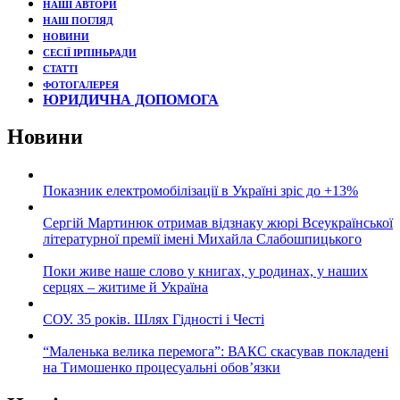
НАШІ АВТОРИ
НАШ ПОГЛЯД
НОВИНИ
СЕСІЇ ІРПІНЬРАДИ
СТАТТІ
ФОТОГАЛЕРЕЯ
ЮРИДИЧНА ДОПОМОГА
Новини
Показник електромобілізації в Україні зріс до +13%
Сергій Мартинюк отримав відзнаку жюрі Всеукраїнської
літературної премії імені Михайла Слабошпицького
Поки живе наше слово у книгах, у родинах, у наших
серцях – житиме й Україна
СОУ. 35 років. Шлях Гідності і Честі
“Маленька велика перемога”: ВАКС скасував покладені
на Тимошенко процесуальні обов’язки