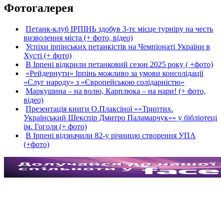
Фотогалерея
Петанк-клуб ІРПІНЬ здобув 3-тє місце турніру на честь
визволення міста (+ фото, відео)
Успіхи ірпінських петанкістів на Чемпіонаті України в
Хусті (+ фото)
В Ірпені відкрили петанковий сезон 2025 року ( +фото)
«Рейдернути» Ірпінь можливо за умови консолідації
«Слуг народу» з «Європейською солідарністю»
Маркушина – на волю, Карплюка – на нари! (+ фото,
відео)
Презентація книги О.Плаксіної ««Триптих.
Український Шекспір Дмитро Паламарчук»» у бібліотеці
ім. Гоголя (+ фото)
В Ірпені відзначили 82-у річницю створення УПА
(+фото)