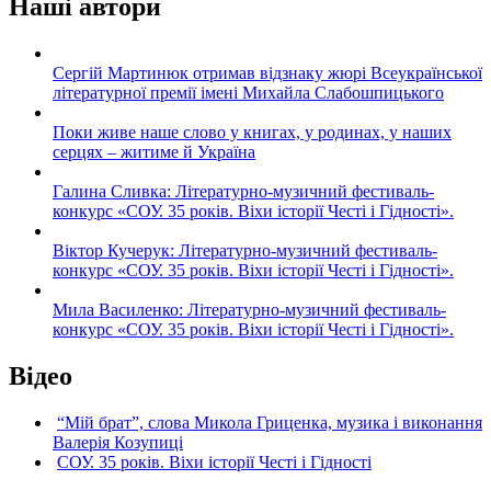
Наші автори
Сергій Мартинюк отримав відзнаку жюрі Всеукраїнської
літературної премії імені Михайла Слабошпицького
Поки живе наше слово у книгах, у родинах, у наших
серцях – житиме й Україна
Галина Сливка: Літературно-музичний фестиваль-
конкурс «СОУ. 35 років. Віхи історії Честі і Гідності».
Віктор Кучерук: Літературно-музичний фестиваль-
конкурс «СОУ. 35 років. Віхи історії Честі і Гідності».
Мила Василенко: Літературно-музичний фестиваль-
конкурс «СОУ. 35 років. Віхи історії Честі і Гідності».
Відео
“Мій брат”, слова Микола Гриценка, музика і виконання
Валерія Козупиці
СОУ. 35 років. Віхи історії Честі і Гідності