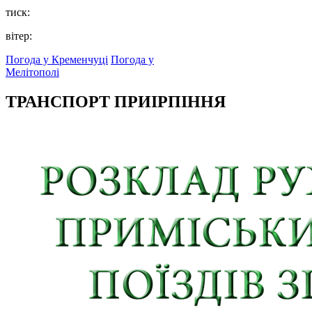
тиск:
вітер:
Погода у Кременчуці
Погода у
Мелітополі
ТРАНСПОРТ ПРИІРПІННЯ