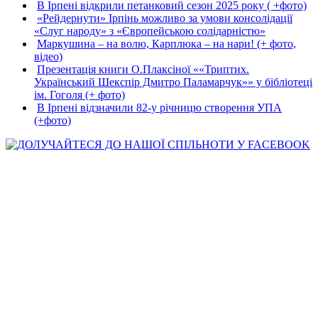
В Ірпені відкрили петанковий сезон 2025 року ( +фото)
«Рейдернути» Ірпінь можливо за умови консолідації
«Слуг народу» з «Європейською солідарністю»
Маркушина – на волю, Карплюка – на нари! (+ фото,
відео)
Презентація книги О.Плаксіної ««Триптих.
Український Шекспір Дмитро Паламарчук»» у бібліотеці
ім. Гоголя (+ фото)
В Ірпені відзначили 82-у річницю створення УПА
(+фото)