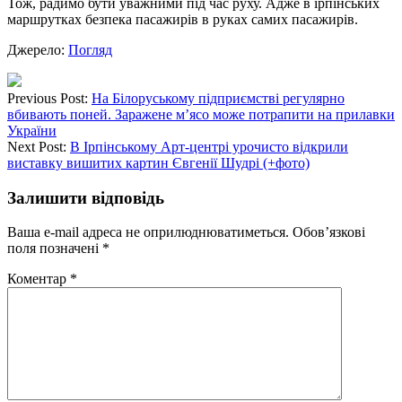
Тож, радимо бути уважними під час руху. Адже в ірпінських
маршрутках безпека пасажирів в руках самих пасажирів.
Джерело:
Погляд
Previous Post:
На Білоруському підприємстві регулярно
вбивають поней. Заражене м’ясо може потрапити на прилавки
України
Next Post:
В Ірпінському Арт-центрі урочисто відкрили
виставку вишитих картин Євгенії Шудрі (+фото)
Залишити відповідь
Ваша e-mail адреса не оприлюднюватиметься.
Обов’язкові
поля позначені
*
Коментар
*