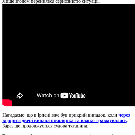
Лише згодом перейнявся серйозністю ситуації.
Нагадаємо, що в Ірпені вже був прикрий випадок, коли
через
відкриті двері випала школярка та важко травмувалась
.
Зараз ще продовжується судова тяганина.