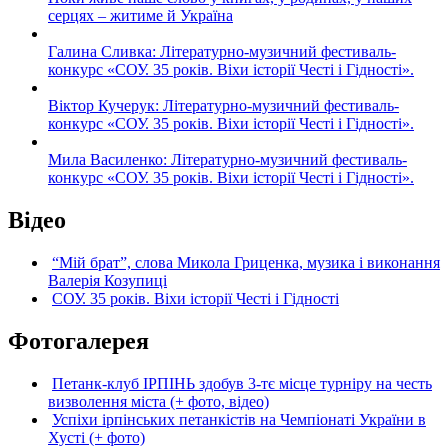
серцях – житиме й Україна
Галина Сливка: Літературно-музичний фестиваль-
конкурс «СОУ. 35 років. Віхи історії Честі і Гідності».
Віктор Кучерук: Літературно-музичний фестиваль-
конкурс «СОУ. 35 років. Віхи історії Честі і Гідності».
Мила Василенко: Літературно-музичний фестиваль-
конкурс «СОУ. 35 років. Віхи історії Честі і Гідності».
Відео
“Мій брат”, слова Микола Гриценка, музика і виконання
Валерія Козупиці
СОУ. 35 років. Віхи історії Честі і Гідності
Фотогалерея
Петанк-клуб ІРПІНЬ здобув 3-тє місце турніру на честь
визволення міста (+ фото, відео)
Успіхи ірпінських петанкістів на Чемпіонаті України в
Хусті (+ фото)