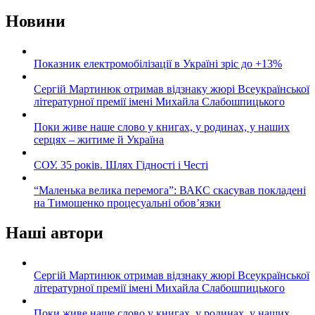
Новини
Показник електромобілізації в Україні зріс до +13%
Сергій Мартинюк отримав відзнаку жюрі Всеукраїнської
літературної премії імені Михайла Слабошпицького
Поки живе наше слово у книгах, у родинах, у наших
серцях – житиме й Україна
СОУ. 35 років. Шлях Гідності і Честі
“Маленька велика перемога”: ВАКС скасував покладені
на Тимошенко процесуальні обов’язки
Наші автори
Сергій Мартинюк отримав відзнаку жюрі Всеукраїнської
літературної премії імені Михайла Слабошпицького
Поки живе наше слово у книгах, у родинах, у наших