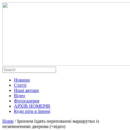
Новини
Статті
Наші автори
Відео
Фотогалерея
АРХІВ НОМЕРІВ
Куди піти в Ірпені
Home
/
Ірпенем їздять переповнені маршрутки із
незачиненими дверима (+відео)