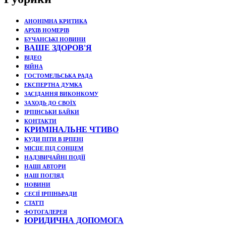
АНОНІМНА КРИТИКА
АРХІВ НОМЕРІВ
БУЧАНСЬКІ НОВИНИ
ВАШЕ ЗДОРОВ'Я
ВІДЕО
ВІЙНА
ГОСТОМЕЛЬСЬКА РАДА
ЕКСПЕРТНА ДУМКА
ЗАСІДАННЯ ВИКОНКОМУ
ЗАХОДЬ ДО СВОЇХ
ІРПІНСЬКИ БАЙКИ
КОНТАКТИ
КРИМІНАЛЬНЕ ЧТИВО
КУДИ ПІТИ В ІРПЕНІ
МІСЦЕ ПІД СОНЦЕМ
НАДЗВИЧАЙНІ ПОДЇЇ
НАШІ АВТОРИ
НАШ ПОГЛЯД
НОВИНИ
СЕСІЇ ІРПІНЬРАДИ
СТАТТІ
ФОТОГАЛЕРЕЯ
ЮРИДИЧНА ДОПОМОГА