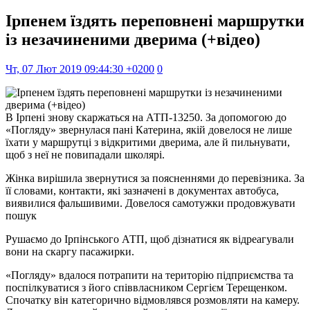
Ірпенем їздять переповнені маршрутки
із незачиненими дверима (+відео)
Чт, 07 Лют 2019 09:44:30 +0200
0
В Ірпені знову скаржаться на АТП-13250. За допомогою до
«Погляду» звернулася пані Катерина, якій довелося не лише
їхати у маршрутці з відкритими дверима, але й пильнувати,
щоб з неї не повипадали школярі.
Жінка вирішила звернутися за поясненнями до перевізника. За
її словами, контакти, які зазначені в документах автобуса,
виявилися фальшивими. Довелося самотужки продовжувати
пошук
Рушаємо до Ірпінського АТП, щоб дізнатися як відреагували
вони на скаргу пасажирки.
«Погляду» вдалося потрапити на територію підприємства та
поспілкуватися з його співвласником Сергієм Терещенком.
Спочатку він категорично відмовлявся розмовляти на камеру.