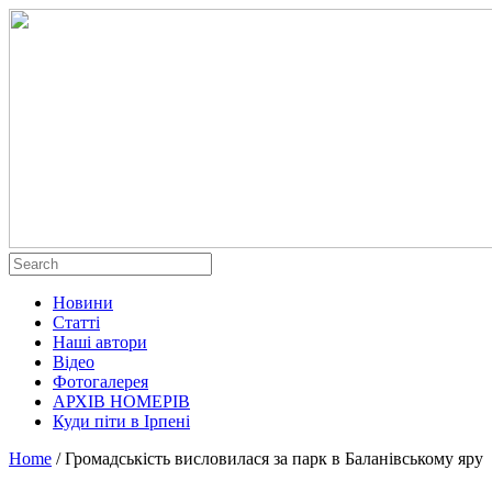
Новини
Статті
Наші автори
Відео
Фотогалерея
АРХІВ НОМЕРІВ
Куди піти в Ірпені
Home
/
Громадськість висловилася за парк в Баланівському яру