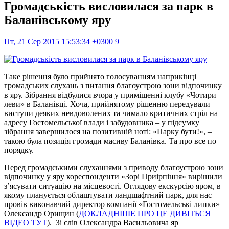
Громадськість висловилася за парк в
Баланівському яру
Пт, 21 Сер 2015 15:53:34 +0300
9
Таке рішення було прийнято голосуванням наприкінці
громадських слухань з питання благоустрою зони відпочинку
в яру. Зібрання відбулися вчора у приміщенні клубу «Чотири
леви» в Баланівці. Хоча, прийнятому рішенню передували
виступи деяких невдоволених та чимало критичних стріл на
адресу Гостомельської влади і забудовника – у підсумку
зібрання завершилося на позитивній ноті: «Парку бути!», –
такою була позиція громади масиву Баланівка. Та про все по
порядку.
Перед громадськими слуханнями з приводу благоустрою зони
відпочинку у яру кореспонденти «Зорі Приірпіння» вирішили
з’ясувати ситуацію на місцевості. Оглядову екскурсію яром, в
якому планується облаштувати ландшафтний парк, для нас
провів виконавчий директор компанії «Гостомельські липки»
Олександр Орищин (
ДОКЛАДНІШЕ ПРО ЦЕ ДИВІТЬСЯ
ВІДЕО ТУТ
). Зі слів Олександра Васильовича яр