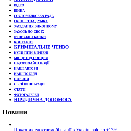
ВІДЕО
ВІЙНА
ГОСТОМЕЛЬСЬКА РАДА
ЕКСПЕРТНА ДУМКА
ЗАСІДАННЯ ВИКОНКОМУ
ЗАХОДЬ ДО СВОЇХ
ІРПІНСЬКИ БАЙКИ
КОНТАКТИ
КРИМІНАЛЬНЕ ЧТИВО
КУДИ ПІТИ В ІРПЕНІ
МІСЦЕ ПІД СОНЦЕМ
НАДЗВИЧАЙНІ ПОДЇЇ
НАШІ АВТОРИ
НАШ ПОГЛЯД
НОВИНИ
СЕСІЇ ІРПІНЬРАДИ
СТАТТІ
ФОТОГАЛЕРЕЯ
ЮРИДИЧНА ДОПОМОГА
Новини
Показник електромобілізації в Україні зріс до +13%