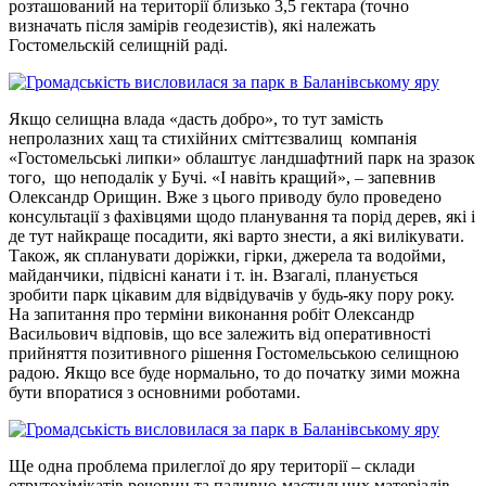
розташований на території близько 3,5 гектара (точно
визначать після замірів геодезистів), які належать
Гостомельскій селищній раді.
Якщо селищна влада «дасть добро», то тут замість
непролазних хащ та стихійних сміттєзвалищ компанія
«Гостомельські липки» облаштує ландшафтний парк на зразок
того, що неподалік у Бучі. «І навіть кращий», – запевнив
Олександр Орищин. Вже з цього приводу було проведено
консультації з фахівцями щодо планування та порід дерев, які і
де тут найкраще посадити, які варто знести, а які вилікувати.
Також, як спланувати доріжки, гірки, джерела та водойми,
майданчики, підвісні канати і т. ін. Взагалі, планується
зробити парк цікавим для відвідувачів у будь-яку пору року.
На запитання про терміни виконання робіт Олександр
Васильович відповів, що все залежить від оперативності
прийняття позитивного рішення Гостомельською селищною
радою. Якщо все буде нормально, то до початку зими можна
бути впоратися з основними роботами.
Ще одна проблема прилеглої до яру території – склади
отрутохімікатів речовин та паливно-мастильних матеріалів