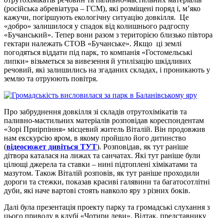
(російська абревіатура – ГСМ), які розміщені поряд і, м’яко
кажучи, погіршують екологічну ситуацію довкілля. Це
«добро» залишилося у спадок від колишнього радгоспу
«Бучанський». Тепер вони разом з територією близько півтора
гектари належать СТОВ «Бучанське». Якщо ці землі
погодяться віддати під парк, то компанія «Гостомельські
липки» візьметься за вивезення й утилізацію шкідливих
речовий, які залишились на згаданих складах, і проникають у
землю та отруюють повітря.
Про забруднення довкілля зі складів отрутохімікатів та
паливно-мастильних матеріалів розповідав кореспондентам
«Зорі Приірпіння» місцевий житель Віталій. Він продовжив
нам екскурсію яром, в якому пройшло його дитинство
(
відеосюжет дивіться ТУТ
). Розповідав, як тут раніше
дітвора каталася на лижах та санчатах. Які тут раніше були
цілющі джерела та ставки – нині підтоплені хімікатами та
мазутом. Також Віталій розповів, як тут раніше проходили
дороги та стежки, показав красиві галявини та багатосотлітні
дуби, які наче вартові стоять навколо яру з різних боків.
Далі була презентація проекту парку та громадські слухання з
цього приводу в клубі «Чотири леви». Відтак, представнику