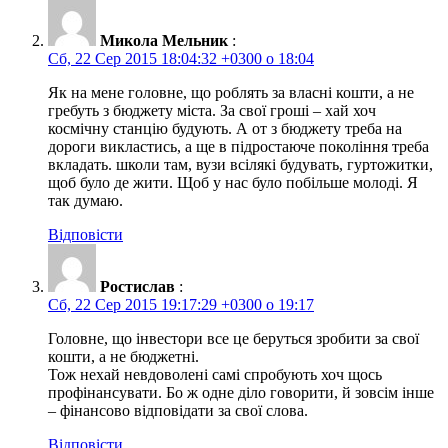
Микола Мельник
:
Сб, 22 Сер 2015 18:04:32 +0300 о 18:04
Як на мене головне, що роблять за власні кошти, а не
гребуть з бюджету міста. За свої гроші – хай хоч
космічну станцію будують. А от з бюджету треба на
дороги викластись, а ще в підростаюче покоління треба
вкладать. школи там, вузи всілякі будувать, гуртожитки,
щоб було де жити. Щоб у нас було побільше молоді. Я
так думаю.
Відповісти
Ростислав
:
Сб, 22 Сер 2015 19:17:29 +0300 о 19:17
Головне, що інвестори все це беруться зробити за свої
кошти, а не бюджетні.
Тож нехай невдоволені самі спробують хоч щось
профінансувати. Бо ж одне діло говорити, й зовсім інше
– фінансово відповідати за свої слова.
Відповісти