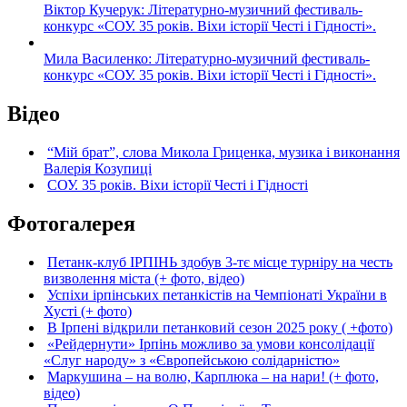
Віктор Кучерук: Літературно-музичний фестиваль-
конкурс «СОУ. 35 років. Віхи історії Честі і Гідності».
Мила Василенко: Літературно-музичний фестиваль-
конкурс «СОУ. 35 років. Віхи історії Честі і Гідності».
Відео
“Мій брат”, слова Микола Гриценка, музика і виконання
Валерія Козупиці
СОУ. 35 років. Віхи історії Честі і Гідності
Фотогалерея
Петанк-клуб ІРПІНЬ здобув 3-тє місце турніру на честь
визволення міста (+ фото, відео)
Успіхи ірпінських петанкістів на Чемпіонаті України в
Хусті (+ фото)
В Ірпені відкрили петанковий сезон 2025 року ( +фото)
«Рейдернути» Ірпінь можливо за умови консолідації
«Слуг народу» з «Європейською солідарністю»
Маркушина – на волю, Карплюка – на нари! (+ фото,
відео)