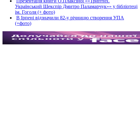
Презентація книги О.Плаксіної ««Триптих.
Український Шекспір Дмитро Паламарчук»» у бібліотеці
ім. Гоголя (+ фото)
В Ірпені відзначили 82-у річницю створення УПА
(+фото)