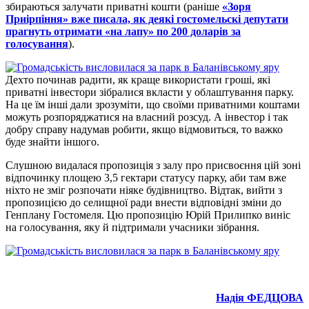
збираються залучати приватні кошти (раніше
«Зоря
Приірпіння» вже писала, як деякі гостомельскі депутати
прагнуть отримати «на лапу» по 200 доларів за
голосування
).
Дехто починав радити, як краще використати гроші, які
приватні інвестори зібралися вкласти у облаштування парку.
На це їм інші дали зрозуміти, що своїми приватними коштами
можуть розпоряджатися на власний розсуд. А інвестор і так
добру справу надумав робити, якщо відмовиться, то важко
буде знайти іншого.
Слушною видалася пропозиція з залу про присвоєння цій зоні
відпочинку площею 3,5 гектари статусу парку, аби там вже
ніхто не зміг розпочати ніяке будівництво. Відтак, вийти з
пропозицією до селищної ради внести відповідні зміни до
Генплану Гостомеля. Цю пропозицію Юрій Прилипко виніс
на голосування, яку й підтримали учасники зібрання.
Надія ФЕДЦОВА