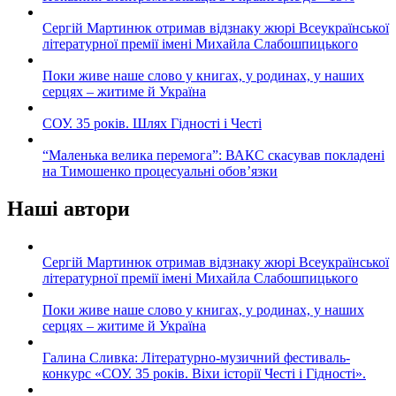
Сергій Мартинюк отримав відзнаку жюрі Всеукраїнської
літературної премії імені Михайла Слабошпицького
Поки живе наше слово у книгах, у родинах, у наших
серцях – житиме й Україна
СОУ. 35 років. Шлях Гідності і Честі
“Маленька велика перемога”: ВАКС скасував покладені
на Тимошенко процесуальні обов’язки
Наші автори
Сергій Мартинюк отримав відзнаку жюрі Всеукраїнської
літературної премії імені Михайла Слабошпицького
Поки живе наше слово у книгах, у родинах, у наших
серцях – житиме й Україна
Галина Сливка: Літературно-музичний фестиваль-
конкурс «СОУ. 35 років. Віхи історії Честі і Гідності».