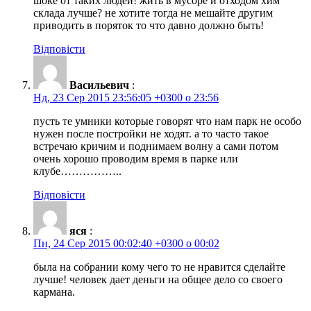
шоке от таких людей! жить в мусоре и отходом хим
склада лучше? не хотите тогда не мешайте другим
приводить в поряток то что давно должно быть!
Відповісти
Васильевич
:
Нд, 23 Сер 2015 23:56:05 +0300 о 23:56
пусть те умники которые говорят что нам парк не особо
нужен после постройки не ходят. а то часто такое
встречаю кричим и поднимаем волну а сами потом
очень хорошо проводим время в парке или
клубе……………..
Відповісти
яся
:
Пн, 24 Сер 2015 00:02:40 +0300 о 00:02
была на собрании кому чего то не нравится сделайте
лучше! человек дает деньги на общее дело со своего
кармана.