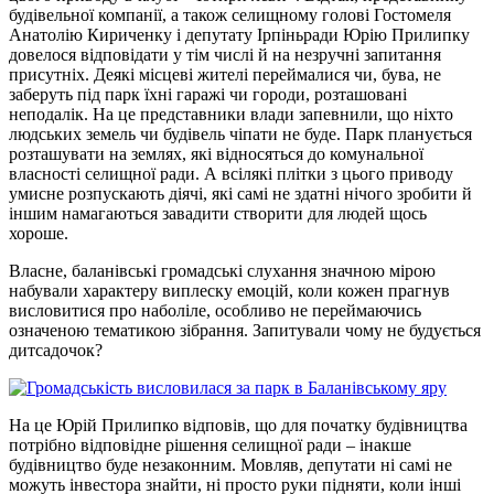
будівельної компанії, а також селищному голові Гостомеля
Анатолію Кириченку і депутату Ірпіньради Юрію Прилипку
довелося відповідати у тім числі й на незручні запитання
присутніх. Деякі місцеві жителі переймалися чи, бува, не
заберуть під парк їхні гаражі чи городи, розташовані
неподалік. На це представники влади запевнили, що ніхто
людських земель чи будівель чіпати не буде. Парк планується
розташувати на землях, які відносяться до комунальної
власності селищної ради. А всілякі плітки з цього приводу
умисне розпускають діячі, які самі не здатні нічого зробити й
іншим намагаються завадити створити для людей щось
хороше.
Власне, баланівські громадські слухання значною мірою
набували характеру виплеску емоцій, коли кожен прагнув
висловитися про наболіле, особливо не переймаючись
означеною тематикою зібрання. Запитували чому не будується
дитсадочок?
На це Юрій Прилипко відповів, що для початку будівництва
потрібно відповідне рішення селищної ради – інакше
будівництво буде незаконним. Мовляв, депутати ні самі не
можуть інвестора знайти, ні просто руки підняти, коли інші