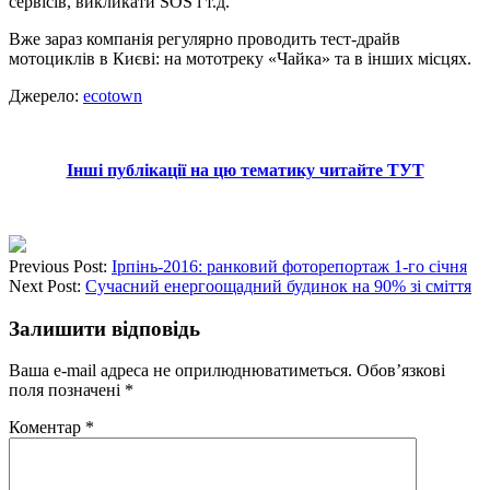
сервісів, викликати SOS і т.д.
Вже зараз компанія регулярно проводить тест-драйв
мотоциклів в Києві: на мототреку «Чайка» та в інших місцях.
Джерело:
ecotown
Інші публікації на цю тематику читайте ТУТ
Previous Post:
Ірпінь-2016: ранковий фоторепортаж 1-го січня
Next Post:
Сучасний енергоощадний будинок на 90% зі сміття
Залишити відповідь
Ваша e-mail адреса не оприлюднюватиметься.
Обов’язкові
поля позначені
*
Коментар
*