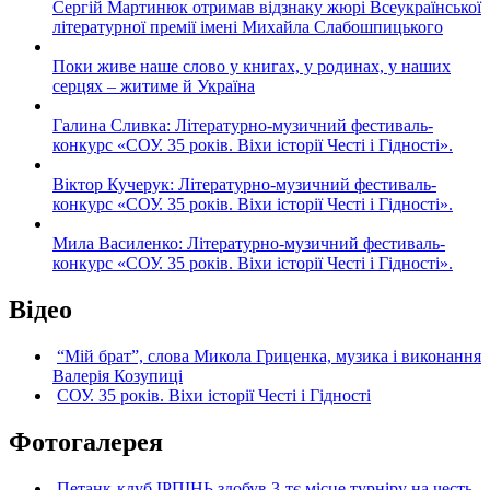
Сергій Мартинюк отримав відзнаку жюрі Всеукраїнської
літературної премії імені Михайла Слабошпицького
Поки живе наше слово у книгах, у родинах, у наших
серцях – житиме й Україна
Галина Сливка: Літературно-музичний фестиваль-
конкурс «СОУ. 35 років. Віхи історії Честі і Гідності».
Віктор Кучерук: Літературно-музичний фестиваль-
конкурс «СОУ. 35 років. Віхи історії Честі і Гідності».
Мила Василенко: Літературно-музичний фестиваль-
конкурс «СОУ. 35 років. Віхи історії Честі і Гідності».
Відео
“Мій брат”, слова Микола Гриценка, музика і виконання
Валерія Козупиці
СОУ. 35 років. Віхи історії Честі і Гідності
Фотогалерея
Петанк-клуб ІРПІНЬ здобув 3-тє місце турніру на честь