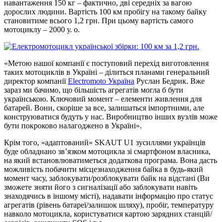
навантаження 150 кг – фактично, дві середніх за вагою
дорослих людини. Вартість 100 км пробігу на такому байку
становитиме всього 1,2 грн. При цьому вартість самого
мотоциклу – 2000 у. о.
«Метою нашої компанії є поступовий перехід виготовлення
таких мотоциклів в Україні – ділиться планами генеральний
директор компанії
Electromoto Україна
Руслан Бедрик. Вже
зараз ми бачимо, що більшість агрегатів могла б бути
українською. Ключовий момент – елементи живлення для
батарей. Вони, скоріше за все, залишаться імпортними, але
конструюватися будуть у нас. Виробництво інших вузлів може
бути покроково налагоджено в Україні».
Крім того, «адаптований» SKAUT U1 зусиллями українців
буде обладнано зв’язком мотоцикла зі смартфоном власника,
на який встановлюватиметься додаткова програма. Вона дасть
можливість побачити місцезнаходження байка в будь-який
момент часу, заблокувати/розблокувати байк на відстані (Ви
зможете зняти його з сигналізації або заблокувати навіть
знаходячись в іншому місті), надавати інформацію про статус
агрегатів (рівень батареї/залишок шляху), пробіг, температуру
навколо мотоцикла, користуватися картою зарядних станцій/