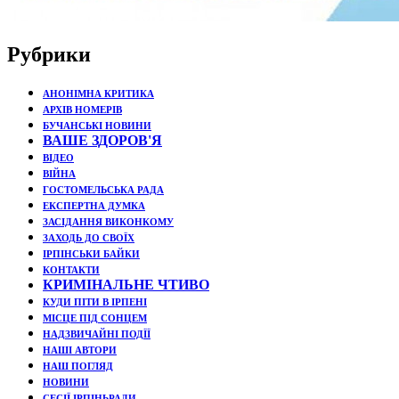
Рубрики
АНОНІМНА КРИТИКА
АРХІВ НОМЕРІВ
БУЧАНСЬКІ НОВИНИ
ВАШЕ ЗДОРОВ'Я
ВІДЕО
ВІЙНА
ГОСТОМЕЛЬСЬКА РАДА
ЕКСПЕРТНА ДУМКА
ЗАСІДАННЯ ВИКОНКОМУ
ЗАХОДЬ ДО СВОЇХ
ІРПІНСЬКИ БАЙКИ
КОНТАКТИ
КРИМІНАЛЬНЕ ЧТИВО
КУДИ ПІТИ В ІРПЕНІ
МІСЦЕ ПІД СОНЦЕМ
НАДЗВИЧАЙНІ ПОДЇЇ
НАШІ АВТОРИ
НАШ ПОГЛЯД
НОВИНИ
СЕСІЇ ІРПІНЬРАДИ