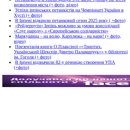
визволення міста (+ фото, відео)
Успіхи ірпінських петанкістів на Чемпіонаті України в
Хусті (+ фото)
В Ірпені відкрили петанковий сезон 2025 року ( +фото)
«Рейдернути» Ірпінь можливо за умови консолідації
«Слуг народу» з «Європейською солідарністю»
Маркушина – на волю, Карплюка – на нари! (+ фото,
відео)
Презентація книги О.Плаксіної ««Триптих.
Український Шекспір Дмитро Паламарчук»» у бібліотеці
ім. Гоголя (+ фото)
В Ірпені відзначили 82-у річницю створення УПА
(+фото)