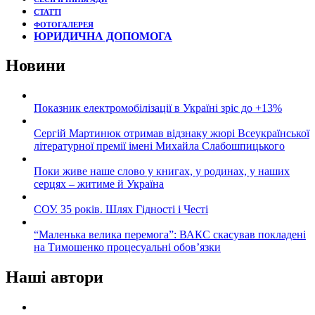
СТАТТІ
ФОТОГАЛЕРЕЯ
ЮРИДИЧНА ДОПОМОГА
Новини
Показник електромобілізації в Україні зріс до +13%
Сергій Мартинюк отримав відзнаку жюрі Всеукраїнської
літературної премії імені Михайла Слабошпицького
Поки живе наше слово у книгах, у родинах, у наших
серцях – житиме й Україна
СОУ. 35 років. Шлях Гідності і Честі
“Маленька велика перемога”: ВАКС скасував покладені
на Тимошенко процесуальні обов’язки
Наші автори