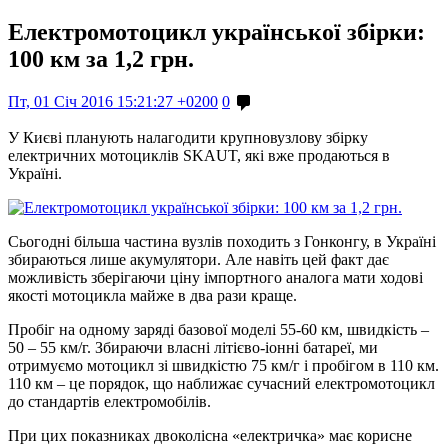
Електромотоцикл української збірки:
100 км за 1,2 грн.
Пт, 01 Січ 2016 15:21:27 +0200
0
У Києві планують налагодити крупновузлову збірку
електричних мотоциклів SKAUT, які вже продаються в
Україні.
Сьогодні більша частина вузлів походить з Гонконгу, в Україні
збираються лише акумулятори. Але навіть цей факт дає
можливість зберігаючи ціну імпортного аналога мати ходові
якості мотоцикла майже в два рази краще.
Пробіг на одному заряді базової моделі 55-60 км, швидкість –
50 – 55 км/г. Збираючи власні літієво-іонні батареї, ми
отримуємо мотоцикл зі швидкістю 75 км/г і пробігом в 110 км.
110 км – це порядок, що наближає сучасний електромотоцикл
до стандартів електромобілів.
При цих показниках двоколісна «електричка» має корисне