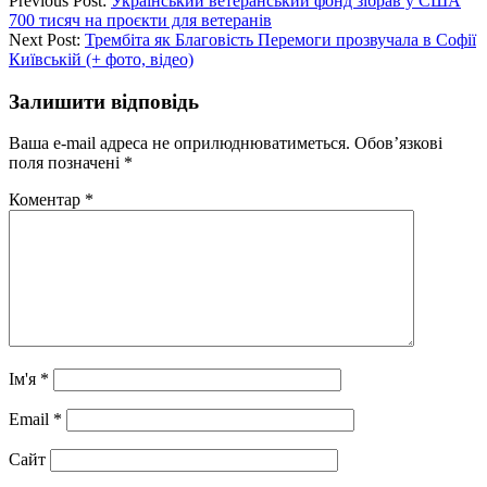
Previous Post:
Український ветеранський фонд зібрав у США
700 тисяч на проєкти для ветеранів
Next Post:
Трембіта як Благовість Перемоги прозвучала в Софії
Київській (+ фото, відео)
Залишити відповідь
Ваша e-mail адреса не оприлюднюватиметься.
Обов’язкові
поля позначені
*
Коментар
*
Ім'я
*
Email
*
Сайт