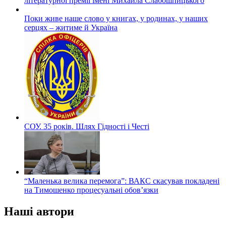
літературної премії імені Михайла Слабошпицького
Поки живе наше слово у книгах, у родинах, у наших
серцях – житиме й Україна
СОУ. 35 років. Шлях Гідності і Честі
“Маленька велика перемога”: ВАКС скасував покладені
на Тимошенко процесуальні обов’язки
Наші автори