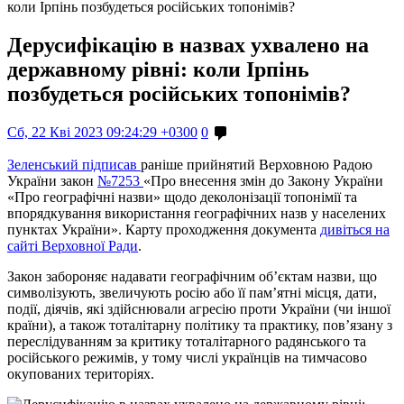
коли Ірпінь позбудеться російських топонімів?
Дерусифікацію в назвах ухвалено на
державному рівні: коли Ірпінь
позбудеться російських топонімів?
Сб, 22 Кві 2023 09:24:29 +0300
0
Зеленський підписав
раніше прийнятий Верховною Радою
України закон
№7253
«Про внесення змін до Закону України
«Про географічні назви» щодо деколонізації топонімії та
впорядкування використання географічних назв у населених
пунктах України». Карту проходження документа
дивіться на
сайті Верховної Ради
.
Закон забороняє надавати географічним об’єктам назви, що
символізують, звеличують росію або її пам’ятні місця, дати,
події, діячів, які здійснювали агресію проти України (чи іншої
країни), а також тоталітарну політику та практику, пов’язану з
переслідуванням за критику тоталітарного радянського та
російського режимів, у тому числі українців на тимчасово
окупованих територіях.