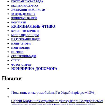
ГОСТОМЕЛЬСЬКА РАДА
ЕКСПЕРТНА ДУМКА
ЗАСІДАННЯ ВИКОНКОМУ
ЗАХОДЬ ДО СВОЇХ
ІРПІНСЬКИ БАЙКИ
КОНТАКТИ
КРИМІНАЛЬНЕ ЧТИВО
КУДИ ПІТИ В ІРПЕНІ
МІСЦЕ ПІД СОНЦЕМ
НАДЗВИЧАЙНІ ПОДЇЇ
НАШІ АВТОРИ
НАШ ПОГЛЯД
НОВИНИ
СЕСІЇ ІРПІНЬРАДИ
СТАТТІ
ФОТОГАЛЕРЕЯ
ЮРИДИЧНА ДОПОМОГА
Новини
Показник електромобілізації в Україні зріс до +13%
Сергій Мартинюк отримав відзнаку жюрі Всеукраїнської