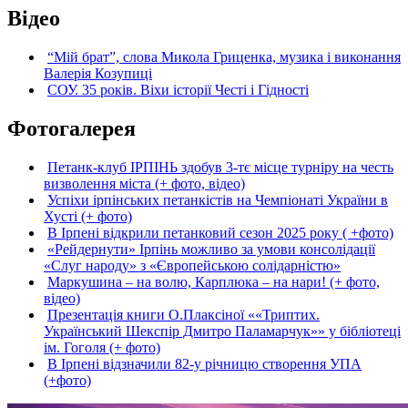
Відео
“Мій брат”, слова Микола Гриценка, музика і виконання
Валерія Козупиці
СОУ. 35 років. Віхи історії Честі і Гідності
Фотогалерея
Петанк-клуб ІРПІНЬ здобув 3-тє місце турніру на честь
визволення міста (+ фото, відео)
Успіхи ірпінських петанкістів на Чемпіонаті України в
Хусті (+ фото)
В Ірпені відкрили петанковий сезон 2025 року ( +фото)
«Рейдернути» Ірпінь можливо за умови консолідації
«Слуг народу» з «Європейською солідарністю»
Маркушина – на волю, Карплюка – на нари! (+ фото,
відео)
Презентація книги О.Плаксіної ««Триптих.
Український Шекспір Дмитро Паламарчук»» у бібліотеці
ім. Гоголя (+ фото)
В Ірпені відзначили 82-у річницю створення УПА
(+фото)