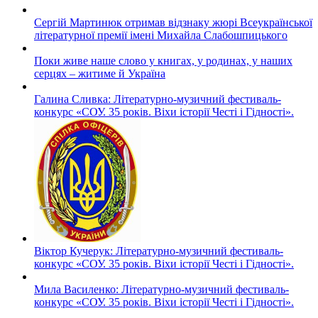
Сергій Мартинюк отримав відзнаку жюрі Всеукраїнської
літературної премії імені Михайла Слабошпицького
Поки живе наше слово у книгах, у родинах, у наших
серцях – житиме й Україна
Галина Сливка: Літературно-музичний фестиваль-
конкурс «СОУ. 35 років. Віхи історії Честі і Гідності».
Віктор Кучерук: Літературно-музичний фестиваль-
конкурс «СОУ. 35 років. Віхи історії Честі і Гідності».
Мила Василенко: Літературно-музичний фестиваль-
конкурс «СОУ. 35 років. Віхи історії Честі і Гідності».