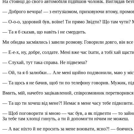
На стоянці до свого автомобіля підійшов чоловік. Виглядав безт
— Доброго вечора! — з ентузіазмом, приховуючи втому, промов
— О-о-о, здоровий був, воїне! Ти прямо Звідти? Що там чути? 
— Та я б сказав, що навіть і не смердить.
Ми обидва засміялись і завели розмову. Говорили довго, він все 
— Е-е-х, ну, добре, солдате. Мені вже час їхати, а тобі хай щасти
— Слухай, тут така справа. Не підвезеш?
— Ой, та я б залюбки… Але мені щойно подзвонили, маю у міст
— Та щось я не бачив, щоб ти по телефону говорив. Мужик, пі
Вмить, мій, начебто зацікавлений, співрозмовник перетворився 
— Та що ти хочеш від мене?! Немає в мене часу тебе підвозити.
— Щоб поговорити зі мною — час був, а як підвезти — то зайня
За тебе там хлопці гинуть, а ти й допомогти нічим не можеш.
— А вас ніхто й не просить за мене воювати, ясно?! — боячись м