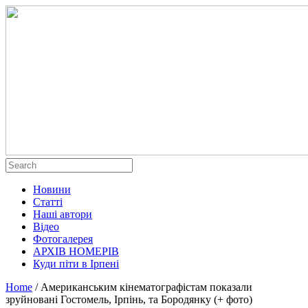
Новини
Статті
Наші автори
Відео
Фотогалерея
АРХІВ НОМЕРІВ
Куди піти в Ірпені
Home
/
Американським кінематографістам показали
зруйновані Гостомель, Ірпінь, та Бородянку (+ фото)