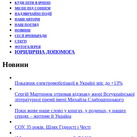
КУДИ ПІТИ В ІРПЕНІ
МІСЦЕ ПІД СОНЦЕМ
НАДЗВИЧАЙНІ ПОДЇЇ
НАШІ АВТОРИ
НАШ ПОГЛЯД
НОВИНИ
СЕСІЇ ІРПІНЬРАДИ
СТАТТІ
ФОТОГАЛЕРЕЯ
ЮРИДИЧНА ДОПОМОГА
Новини
Показник електромобілізації в Україні зріс до +13%
Сергій Мартинюк отримав відзнаку жюрі Всеукраїнської
літературної премії імені Михайла Слабошпицького
Поки живе наше слово у книгах, у родинах, у наших
серцях – житиме й Україна
СОУ. 35 років. Шлях Гідності і Честі