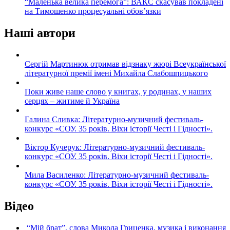
“Маленька велика перемога”: ВАКС скасував покладені
на Тимошенко процесуальні обов’язки
Наші автори
Сергій Мартинюк отримав відзнаку жюрі Всеукраїнської
літературної премії імені Михайла Слабошпицького
Поки живе наше слово у книгах, у родинах, у наших
серцях – житиме й Україна
Галина Сливка: Літературно-музичний фестиваль-
конкурс «СОУ. 35 років. Віхи історії Честі і Гідності».
Віктор Кучерук: Літературно-музичний фестиваль-
конкурс «СОУ. 35 років. Віхи історії Честі і Гідності».
Мила Василенко: Літературно-музичний фестиваль-
конкурс «СОУ. 35 років. Віхи історії Честі і Гідності».
Відео
“Мій брат”, слова Микола Гриценка, музика і виконання