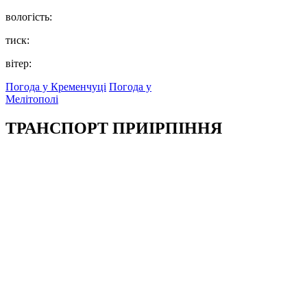
вологість:
тиск:
вітер:
Погода у Кременчуці
Погода у
Мелітополі
ТРАНСПОРТ ПРИІРПІННЯ