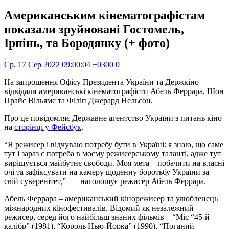
Американським кінематографістам
показали зруйновані Гостомель,
Ірпінь, та Бородянку (+ фото)
Ср, 17 Сер 2022 09:00:04 +0300
0
На запрошення Офісу Президента України та Держкіно
відвідали американські кінематографісти Абель Феррара, Шон
Прайс Вільямс та Філіп Джерард Нельсон.
Про це повідомляє Державне агентство України з питань кіно
на
сторінці у Фейсбук
.
“Я режисер і відчуваю потребу бути в Україні: я знаю, що саме
тут і зараз є потреба в моєму режисерському таланті, адже тут
вирішується майбутнє свободи. Моя мета – побачити на власні
очі та зафіксувати на камеру щоденну боротьбу України за
свій суверенітет,” — наголошує режисер Абель Феррара.
Абель Феррара – американський кінорежисер та улюбленець
міжнародних кінофестивалів. Відомий як незалежний
режисер, серед його найбільш знаних фільмів – “Міс “45-й
калібр” (1981), “Король Нью-Йорка” (1990), “Поганий