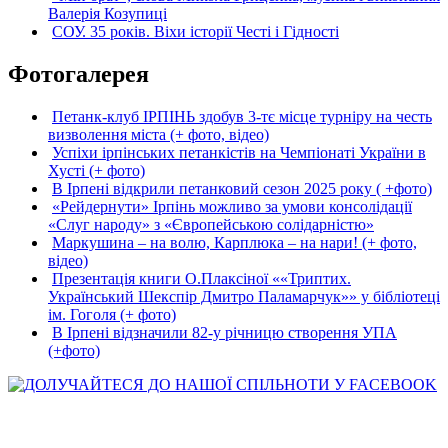
Валерія Козупиці
СОУ. 35 років. Віхи історії Честі і Гідності
Фотогалерея
Петанк-клуб ІРПІНЬ здобув 3-тє місце турніру на честь
визволення міста (+ фото, відео)
Успіхи ірпінських петанкістів на Чемпіонаті України в
Хусті (+ фото)
В Ірпені відкрили петанковий сезон 2025 року ( +фото)
«Рейдернути» Ірпінь можливо за умови консолідації
«Слуг народу» з «Європейською солідарністю»
Маркушина – на волю, Карплюка – на нари! (+ фото,
відео)
Презентація книги О.Плаксіної ««Триптих.
Український Шекспір Дмитро Паламарчук»» у бібліотеці
ім. Гоголя (+ фото)
В Ірпені відзначили 82-у річницю створення УПА
(+фото)