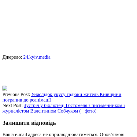
Джерело:
24.kyiv.media
Previous Post:
Унаслідок укусу гадюки житель Київщини
потрапив до реанімації
Next Post:
Зустріч у бібліотеці Гостомеля з письменником і
журналістом Валентином Собчуком (+ фото)
Залишити відповідь
Ваша e-mail адреса не оприлюднюватиметься.
Обов’язкові