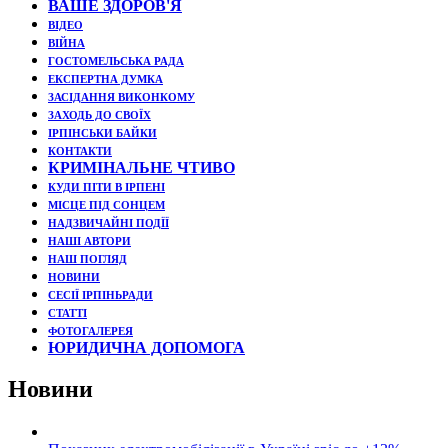
ВАШЕ ЗДОРОВ'Я
ВІДЕО
ВІЙНА
ГОСТОМЕЛЬСЬКА РАДА
ЕКСПЕРТНА ДУМКА
ЗАСІДАННЯ ВИКОНКОМУ
ЗАХОДЬ ДО СВОЇХ
ІРПІНСЬКИ БАЙКИ
КОНТАКТИ
КРИМІНАЛЬНЕ ЧТИВО
КУДИ ПІТИ В ІРПЕНІ
МІСЦЕ ПІД СОНЦЕМ
НАДЗВИЧАЙНІ ПОДЇЇ
НАШІ АВТОРИ
НАШ ПОГЛЯД
НОВИНИ
СЕСІЇ ІРПІНЬРАДИ
СТАТТІ
ФОТОГАЛЕРЕЯ
ЮРИДИЧНА ДОПОМОГА
Новини