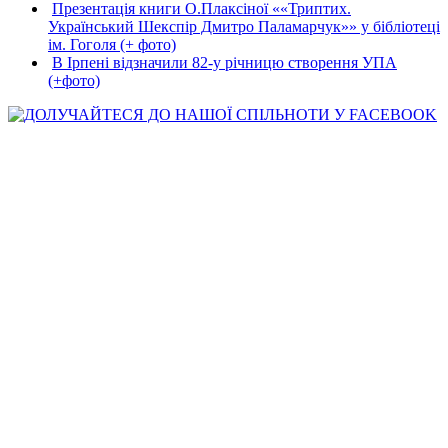
Презентація книги О.Плаксіної ««Триптих.
Український Шекспір Дмитро Паламарчук»» у бібліотеці
ім. Гоголя (+ фото)
В Ірпені відзначили 82-у річницю створення УПА
(+фото)