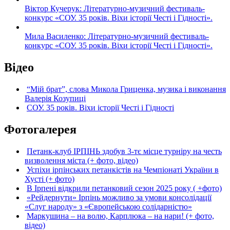
Віктор Кучерук: Літературно-музичний фестиваль-
конкурс «СОУ. 35 років. Віхи історії Честі і Гідності».
Мила Василенко: Літературно-музичний фестиваль-
конкурс «СОУ. 35 років. Віхи історії Честі і Гідності».
Відео
“Мій брат”, слова Микола Гриценка, музика і виконання
Валерія Козупиці
СОУ. 35 років. Віхи історії Честі і Гідності
Фотогалерея
Петанк-клуб ІРПІНЬ здобув 3-тє місце турніру на честь
визволення міста (+ фото, відео)
Успіхи ірпінських петанкістів на Чемпіонаті України в
Хусті (+ фото)
В Ірпені відкрили петанковий сезон 2025 року ( +фото)
«Рейдернути» Ірпінь можливо за умови консолідації
«Слуг народу» з «Європейською солідарністю»
Маркушина – на волю, Карплюка – на нари! (+ фото,
відео)