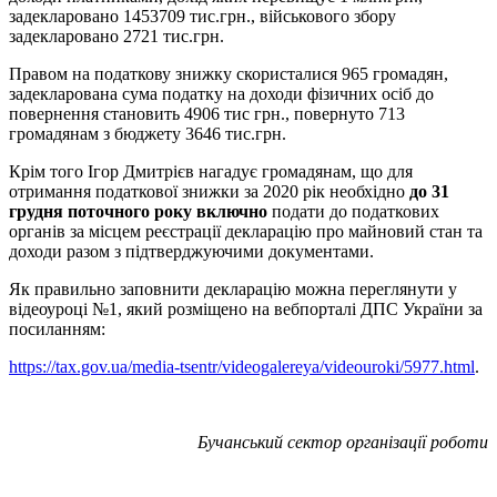
задекларовано 1453709 тис.грн., військового збору
задекларовано 2721 тис.грн.
Правом на податкову знижку скористалися 965 громадян,
задекларована сума податку на доходи фізичних осіб до
повернення становить 4906 тис грн., повернуто 713
громадянам з бюджету 3646 тис.грн.
Крім того Ігор Дмитрієв нагадує громадянам, що для
отримання податкової знижки за 2020 рік необхідно
до 31
грудня поточного року включно
подати до податкових
органів за місцем реєстрації декларацію про майновий стан та
доходи разом з підтверджуючими документами.
Як правильно заповнити декларацію можна переглянути у
відеоуроці №1, який розміщено на вебпорталі ДПС України за
посиланням:
https://tax.gov.ua/media-tsentr/videogalereya/videouroki/5977.html
.
Бучанський сектор організації роботи