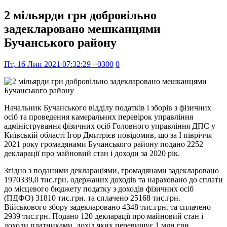
2 мільярди грн добровільно
задекларовано мешканцями
Бучанського району
Пт, 16 Лип 2021 07:32:29 +0300
0
Начальник Бучанського відділу податків і зборів з фізичних
осіб та проведення камеральних перевірок управління
адміністрування фізичних осіб Головного управління ДПС у
Київській області Ігор Дмитрієв повідомив, що за І півріччя
2021 року громадянами Бучанського району подано 2252
декларації про майновий стан і доходи за 2020 рік.
Згідно з поданими деклараціями, громадянами задекларовано
1970339,0 тис.грн. одержаних доходів та нараховано до сплати
до місцевого бюджету податку з доходів фізичних осіб
(ПДФО) 31810 тис.грн. та сплачено 25168 тис.грн.
Військового збору задекларовано 4348 тис.грн. та сплачено
2939 тис.грн. Подано 120 декларації про майновий стан і
доходи платниками, дохід яких перевищує 1 млн.грн.,