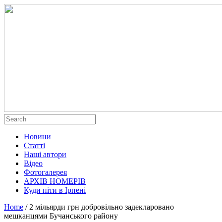
Новини
Статті
Наші автори
Відео
Фотогалерея
АРХІВ НОМЕРІВ
Куди піти в Ірпені
Home
/
2 мільярди грн добровільно задекларовано
мешканцями Бучанського району