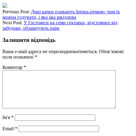
Previous Post:
Дикі качки плавають Ірпінь-річкою: чим їх
можна годувати, і яка їжа шкідлива
Next Post:
У Гостомелі на семи гектарах, відстояних від
забудови, облаштують парк
Залишити відповідь
Ваша e-mail адреса не оприлюднюватиметься.
Обов’язкові
поля позначені
*
Коментар
*
Ім'я
*
Email
*