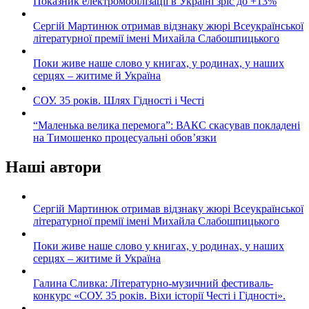
Показник електромобілізації в Україні зріс до +13%
Сергій Мартинюк отримав відзнаку жюрі Всеукраїнської
літературної премії імені Михайла Слабошпицького
Поки живе наше слово у книгах, у родинах, у наших
серцях – житиме й Україна
СОУ. 35 років. Шлях Гідності і Честі
“Маленька велика перемога”: ВАКС скасував покладені
на Тимошенко процесуальні обов’язки
Наші автори
Сергій Мартинюк отримав відзнаку жюрі Всеукраїнської
літературної премії імені Михайла Слабошпицького
Поки живе наше слово у книгах, у родинах, у наших
серцях – житиме й Україна
Галина Сливка: Літературно-музичний фестиваль-
конкурс «СОУ. 35 років. Віхи історії Честі і Гідності».