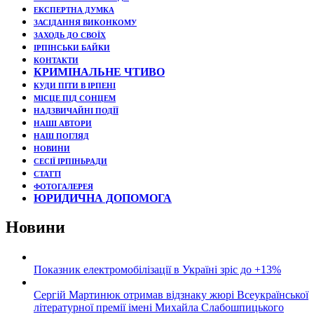
ЕКСПЕРТНА ДУМКА
ЗАСІДАННЯ ВИКОНКОМУ
ЗАХОДЬ ДО СВОЇХ
ІРПІНСЬКИ БАЙКИ
КОНТАКТИ
КРИМІНАЛЬНЕ ЧТИВО
КУДИ ПІТИ В ІРПЕНІ
МІСЦЕ ПІД СОНЦЕМ
НАДЗВИЧАЙНІ ПОДЇЇ
НАШІ АВТОРИ
НАШ ПОГЛЯД
НОВИНИ
СЕСІЇ ІРПІНЬРАДИ
СТАТТІ
ФОТОГАЛЕРЕЯ
ЮРИДИЧНА ДОПОМОГА
Новини
Показник електромобілізації в Україні зріс до +13%
Сергій Мартинюк отримав відзнаку жюрі Всеукраїнської
літературної премії імені Михайла Слабошпицького