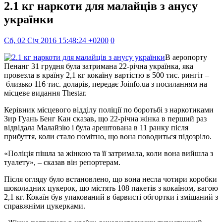
2.1 кг наркоти для малайців з анусу
українки
Сб, 02 Січ 2016 15:48:24 +0200
0
В аеропорту
Пенанг 31 грудня була затримана 22-річна українка, яка
провезла в країну 2,1 кг кокаїну вартістю в 500 тис. рингіт –
близько 116 тис. доларів, передає Joinfo.ua з посиланням на
місцеве видання Тhestar.
Керівник місцевого відділу поліції по боротьбі з наркотиками
Зир Гуань Бенг Кан сказав, що 22-річна жінка в перший раз
відвідала Малайзію і була арештована в 11 ранку після
прибуття, коли стало помітно, що вона поводиться підозріло.
«Поліція пішла за жінкою та її затримала, коли вона вийшла з
туалету», – сказав він репортерам.
Після огляду було встановлено, що вона несла чотири коробки
шоколадних цукерок, що містять 108 пакетів з кокаїном, вагою
2,1 кг. Кокаїн був упакований в барвисті обгортки і змішаний з
справжніми цукерками.