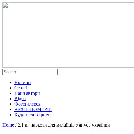
Новини
Статті
Наші автори
Відео
Фотогалерея
АРХІВ НОМЕРІВ
Куди піти в Ірпені
Home
/
2.1 кг наркоти для малайців з анусу українки