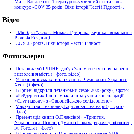
Мила Василенко: Літературно-музичний фестиваль-
конкурс «СОУ. 35 років. Віхи історії Честі і Гідності».
Відео
“Мій брат”, слова Микола Гриценка, музика і виконання
Валерія Козупиці
СОУ. 35 років. Віхи історії Честі і Гідності
Фотогалерея
Петанк-клуб ІРПІНЬ здобув 3-тє місце турніру на честь
визволення міста (+ фото, відео)
Успіхи ірпінських петанкістів на Чемпіонаті України в
Хусті (+ фото)
В Ірпені відкрили петанковий сезон 2025 року ( +фото)
«Рейдернути» Ірпінь можливо за умови консолідації
«Слуг народу» з «Європейською солідарністю»
Маркушина – на волю, Карплюка – на нари! (+ фото,
відео)
Презентація книги О.Плаксіної ««Триптих.
Український Шекспір Дмитро Паламарчук»» у бібліотеці
ім. Гоголя (+ фото)
В Ірпені відзначили 82-у річницю створення УПА