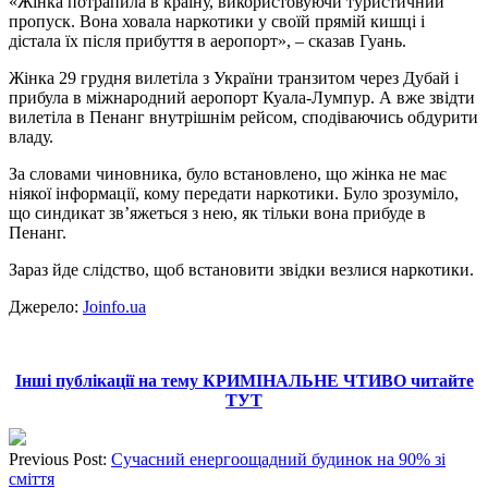
«Жінка потрапила в країну, використовуючи туристичний
пропуск. Вона ховала наркотики у своїй прямій кишці і
дістала їх після прибуття в аеропорт», – сказав Гуань.
Жінка 29 грудня вилетіла з України транзитом через Дубай і
прибула в міжнародний аеропорт Куала-Лумпур. А вже звідти
вилетіла в Пенанг внутрішнім рейсом, сподіваючись обдурити
владу.
За словами чиновника, було встановлено, що жінка не має
ніякої інформації, кому передати наркотики. Було зрозуміло,
що синдикат зв’яжеться з нею, як тільки вона прибуде в
Пенанг.
Зараз йде слідство, щоб встановити звідки везлися наркотики.
Джерело:
Joinfo.ua
Інші публікації на тему КРИМІНАЛЬНЕ ЧТИВО читайте
ТУТ
Previous Post:
Сучасний енергоощадний будинок на 90% зі
сміття