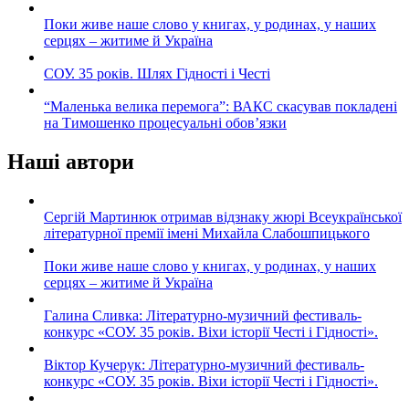
Поки живе наше слово у книгах, у родинах, у наших
серцях – житиме й Україна
СОУ. 35 років. Шлях Гідності і Честі
“Маленька велика перемога”: ВАКС скасував покладені
на Тимошенко процесуальні обов’язки
Наші автори
Сергій Мартинюк отримав відзнаку жюрі Всеукраїнської
літературної премії імені Михайла Слабошпицького
Поки живе наше слово у книгах, у родинах, у наших
серцях – житиме й Україна
Галина Сливка: Літературно-музичний фестиваль-
конкурс «СОУ. 35 років. Віхи історії Честі і Гідності».
Віктор Кучерук: Літературно-музичний фестиваль-
конкурс «СОУ. 35 років. Віхи історії Честі і Гідності».