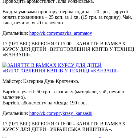
Проводить аромостиліст Лілія Рожновська.
Вхід за умовами простору: перша година – 20 грн., з другої –
оплата похвилинна – 25 коп. за 1 хв. (15 грн. за годину). Чай,
кава, печиво, wi-fi включено.
Детальніше:
http://vk.com/muzyka_aromatov
17 (ЧЕТВЕР) ВЕРЕСНЯ О 15:00 – ЗАНЯТТЯ В РАМКАХ
КУРСУ ДЛЯ ДІТЕЙ «ВИГОТОВЛЕННЯ КВІТІВ У ТЕХНІЦІ
«КАНЗАШІ».
Майстер: Катерина Дузь-Крятченко.
Вартість участі: 50 грн. за заняття (матеріали, чай, печиво
включено).
Вартість абонементу на місяць: 190 грн.
Детальніше:
http://vk.com/prykrasy_
kanzashi
17 (ЧЕТВЕР) ВЕРЕСНЯ О 16:00 – ЗАНЯТТЯ В РАМКАХ
КУРСУ ДЛЯ ДІТЕЙ «УКРАЇНСЬКА ВИШИВКА».