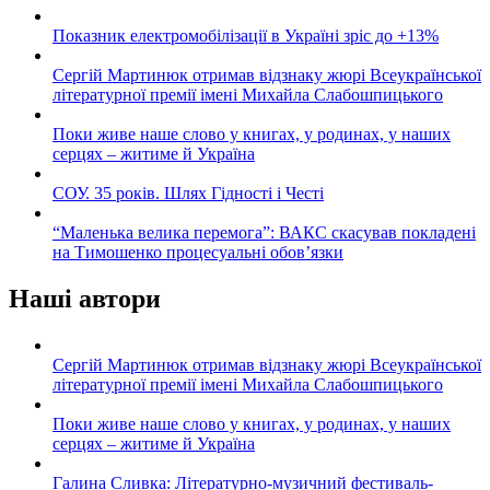
Показник електромобілізації в Україні зріс до +13%
Сергій Мартинюк отримав відзнаку жюрі Всеукраїнської
літературної премії імені Михайла Слабошпицького
Поки живе наше слово у книгах, у родинах, у наших
серцях – житиме й Україна
СОУ. 35 років. Шлях Гідності і Честі
“Маленька велика перемога”: ВАКС скасував покладені
на Тимошенко процесуальні обов’язки
Наші автори
Сергій Мартинюк отримав відзнаку жюрі Всеукраїнської
літературної премії імені Михайла Слабошпицького
Поки живе наше слово у книгах, у родинах, у наших
серцях – житиме й Україна
Галина Сливка: Літературно-музичний фестиваль-