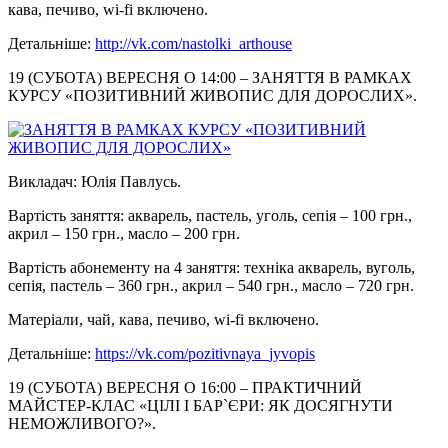
кава, печиво, wi-fi включено.
Детальніше:
http://vk.com/nastolki_
arthouse
19 (СУБОТА) ВЕРЕСНЯ О 14:00 – ЗАНЯТТЯ В РАМКАХ
КУРСУ «ПОЗИТИВНИЙ ЖИВОПИС ДЛЯ ДОРОСЛИХ».
Викладач: Юлія Павлусь.
Вартість заняття: акварель, пастель, уголь, сепія – 100 грн.,
акрил – 150 грн., масло – 200 грн.
Вартість абонементу на 4 заняття: техніка акварель, вуголь,
сепія, пастель – 360 грн., акрил – 540 грн., масло – 720 грн.
Матеріали, чай, кава, печиво, wi-fi включено.
Детальніше:
https://vk.com/pozitivnaya_
jyvopis
19 (СУБОТА) ВЕРЕСНЯ О 16:00 – ПРАКТИЧНИЙ
МАЙСТЕР-КЛАС «ЦІЛІ І БАР`ЄРИ: ЯК ДОСЯГНУТИ
НЕМОЖЛИВОГО?».