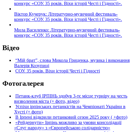
конкурс «СОУ. 35 років. Віхи історії Честі і Гідності».
Віктор Кучерук: Літературно-музичний фестиваль-
конкурс «СОУ. 35 років. Віхи історії Честі і Гідності».
Мила Василенко: Літературно-музичний фестиваль-
конкурс «СОУ. 35 років. Віхи історії Честі і Гідності».
Відео
“Мій брат”, слова Микола Гриценка, музика і виконання
Валерія Козупиці
СОУ. 35 років. Віхи історії Честі і Гідності
Фотогалерея
Петанк-клуб ІРПІНЬ здобув 3-тє місце турніру на честь
визволення міста (+ фото, відео)
Успіхи ірпінських петанкістів на Чемпіонаті України в
Хусті (+ фото)
В Ірпені відкрили петанковий сезон 2025 року ( +фото)
«Рейдернути» Ірпінь можливо за умови консолідації
«Слуг народу» з «Європейською солідарністю»