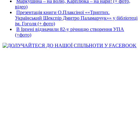
Маркушина – на волю, Карплюка – на нари! (+ фото,
відео)
Презентація книги О.Плаксіної ««Триптих.
Український Шекспір Дмитро Паламарчук»» у бібліотеці
ім. Гоголя (+ фото)
В Ірпені відзначили 82-у річницю створення УПА
(+фото)