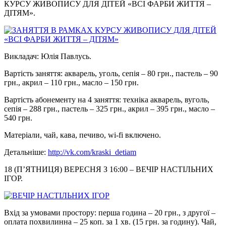
КУРСУ ЖИВОПИСУ ДЛЯ ДІТЕЙ «ВСІ ФАРБИ ЖИТТЯ –
ДІТЯМ».
Викладач: Юлія Павлусь.
Вартість заняття: акварель, уголь, сепія – 80 грн., пастель – 90
грн., акрил – 110 грн., масло – 150 грн.
Вартість абонементу на 4 заняття: техніка акварель, вуголь,
сепія – 288 грн., пастель – 325 грн., акрил – 395 грн., масло –
540 грн.
Матеріали, чай, кава, печиво, wi-fi включено.
Детальніше:
http://vk.com/kraski_detiam
18 (П’ЯТНИЦЯ) ВЕРЕСНЯ З 16:00 – ВЕЧІР НАСТІЛЬНИХ
ІГОР.
Вхід за умовами простору: перша година – 20 грн., з другої –
оплата похвилинна – 25 коп. за 1 хв. (15 грн. за годину). Чай,