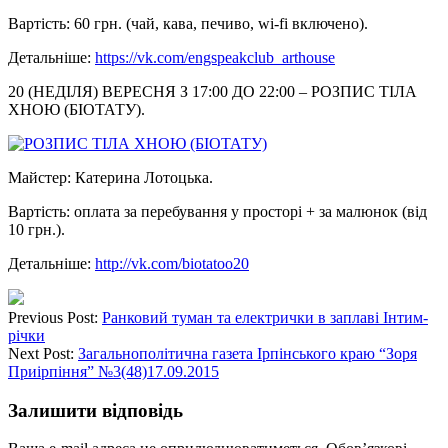
Вартість: 60 грн. (чай, кава, печиво, wi-fi включено).
Детальніше:
https://vk.com/engspeakclub_
arthouse
20 (НЕДІЛЯ) ВЕРЕСНЯ З 17:00 ДО 22:00 – РОЗПИС ТІЛА
ХНОЮ (БІОТАТУ).
Майстер: Катерина Лотоцька.
Вартість: оплата за перебування у просторі + за малюнок (від
10 грн.).
Детальніше:
http://vk.com/biotatoo20
Previous Post:
Ранковий туман та електрички в заплаві Інтим-
річки
Next Post:
Загальнополітична газета Ірпінського краю “Зоря
Приірпіння” №3(48)17.09.2015
Залишити відповідь