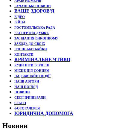
АРХІВ НОМЕРІВ
БУЧАНСЬКІ НОВИНИ
ВАШЕ ЗДОРОВ'Я
ВІДЕО
ВІЙНА
ГОСТОМЕЛЬСЬКА РАДА
ЕКСПЕРТНА ДУМКА
ЗАСІДАННЯ ВИКОНКОМУ
ЗАХОДЬ ДО СВОЇХ
ІРПІНСЬКИ БАЙКИ
КОНТАКТИ
КРИМІНАЛЬНЕ ЧТИВО
КУДИ ПІТИ В ІРПЕНІ
МІСЦЕ ПІД СОНЦЕМ
НАДЗВИЧАЙНІ ПОДЇЇ
НАШІ АВТОРИ
НАШ ПОГЛЯД
НОВИНИ
СЕСІЇ ІРПІНЬРАДИ
СТАТТІ
ФОТОГАЛЕРЕЯ
ЮРИДИЧНА ДОПОМОГА
Новини