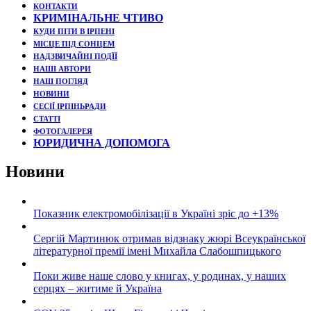
КОНТАКТИ
КРИМІНАЛЬНЕ ЧТИВО
КУДИ ПІТИ В ІРПЕНІ
МІСЦЕ ПІД СОНЦЕМ
НАДЗВИЧАЙНІ ПОДЇЇ
НАШІ АВТОРИ
НАШ ПОГЛЯД
НОВИНИ
СЕСІЇ ІРПІНЬРАДИ
СТАТТІ
ФОТОГАЛЕРЕЯ
ЮРИДИЧНА ДОПОМОГА
Новини
Показник електромобілізації в Україні зріс до +13%
Сергій Мартинюк отримав відзнаку жюрі Всеукраїнської
літературної премії імені Михайла Слабошпицького
Поки живе наше слово у книгах, у родинах, у наших
серцях – житиме й Україна