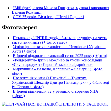
“Мій брат”, слова Микола Гриценка, музика і виконання
Валерія Козупиці
СОУ. 35 років. Віхи історії Честі і Гідності
Фотогалерея
Петанк-клуб ІРПІНЬ здобув 3-тє місце турніру на честь
визволення міста (+ фото, відео)
Успіхи ірпінських петанкістів на Чемпіонаті України в
Хусті (+ фото)
В Ірпені відкрили петанковий сезон 2025 року ( +фото)
«Рейдернути» Ірпінь можливо за умови консолідації
«Слуг народу» з «Європейською солідарністю»
Маркушина – на волю, Карплюка – на нари! (+ фото,
відео)
Презентація книги О.Плаксіної ««Триптих.
Український Шекспір Дмитро Паламарчук»» у бібліотеці
ім. Гоголя (+ фото)
В Ірпені відзначили 82-у річницю створення УПА
(+фото)