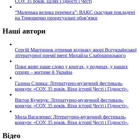
СОУ. 35 років. Шлях Гідності і Честі
“Маленька велика перемога”: ВАКС скасував покладені
на Тимошенко процесуальні обов’язки
Наші автори
Сергій Мартинюк отримав відзнаку жюрі Всеукраїнської
літературної премії імені Михайла Слабошпицького
Поки живе наше слово у книгах, у родинах, у наших
серцях – житиме й Україна
Галина Сливка: Літературно-музичний фестиваль-
конкурс «СОУ. 35 років. Віхи історії Честі і Гідності».
Віктор Кучерук: Літературно-музичний фестиваль-
конкурс «СОУ. 35 років. Віхи історії Честі і Гідності».
Мила Василенко: Літературно-музичний фестиваль-
конкурс «СОУ. 35 років. Віхи історії Честі і Гідності».
Відео