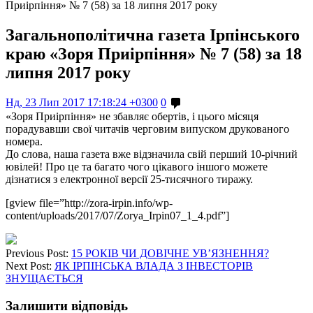
Приірпіння» № 7 (58) за 18 липня 2017 року
Загальнополітична газета Ірпінського
краю «Зоря Приірпіння» № 7 (58) за 18
липня 2017 року
Нд, 23 Лип 2017 17:18:24 +0300
0
«Зоря Приірпіння» не збавляє обертів, і цього місяця
порадувавши свої читачів черговим випуском друкованого
номера.
До слова, наша газета вже відзначила свій перший 10-річний
ювілей! Про це та багато чого цікавого іншого можете
дізнатися з електронної версії 25-тисячного тиражу.
[gview file=”http://zora-irpin.info/wp-
content/uploads/2017/07/Zorya_Irpin07_1_4.pdf”]
Previous Post:
15 РОКІВ ЧИ ДОВІЧНЕ УВ’ЯЗНЕННЯ?
Next Post:
ЯК ІРПІНСЬКА ВЛАДА З ІНВЕСТОРІВ
ЗНУЩАЄТЬСЯ
Залишити відповідь