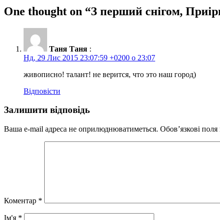
One thought on “
З перший снігом, Приір
Таня Таня
:
Нд, 29 Лис 2015 23:07:59 +0200 о 23:07
живописно! талант! не верится, что это наш город)
Відповісти
Залишити відповідь
Ваша e-mail адреса не оприлюднюватиметься.
Обов’язкові поля
Коментар
*
Ім'я
*