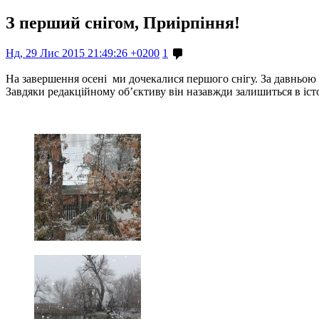
З перший снігом, Приірпіння!
Нд, 29 Лис 2015 21:49:26 +0200
1
На завершення осені ми дочекалися першого снігу. За давньою 
Завдяки редакційному об’єктиву він назавжди залишиться в істо