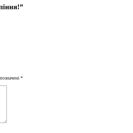
піння!
”
 позначені
*