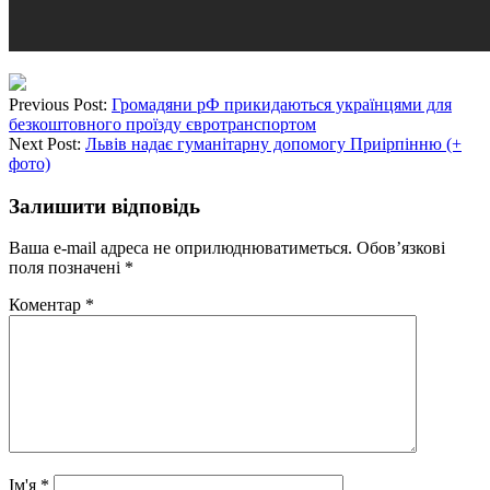
Previous Post:
Громадяни рФ прикидаються українцями для
безкоштовного проїзду євротранспортом
Next Post:
Львів надає гуманітарну допомогу Приірпінню (+
фото)
Залишити відповідь
Ваша e-mail адреса не оприлюднюватиметься.
Обов’язкові
поля позначені
*
Коментар
*
Ім'я
*