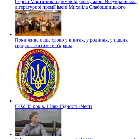
Сергій Мартинюк отримав відзнаку жюрі Всеукраїнської
літературної премії імені Михайла Слабошпицького
Поки живе наше слово у книгах, у родинах, у наших
серцях – житиме й Україна
СОУ. 35 років. Шлях Гідності і Честі