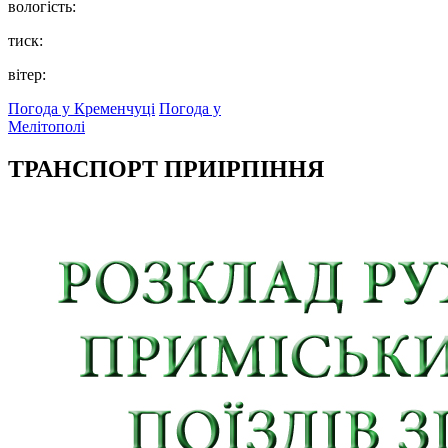
вологість:
тиск:
вітер:
Погода у Кременчуці
Погода у
Мелітополі
ТРАНСПОРТ ПРИІРПІННЯ