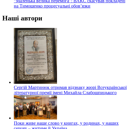
“Маленька велика перемога”: ВАКС скасував покладені
на Тимошенко процесуальні обов’язки
Наші автори
Сергій Мартинюк отримав відзнаку жюрі Всеукраїнської
літературної премії імені Михайла Слабошпицького
Поки живе наше слово у книгах, у родинах, у наших
серцях – житиме й Україна