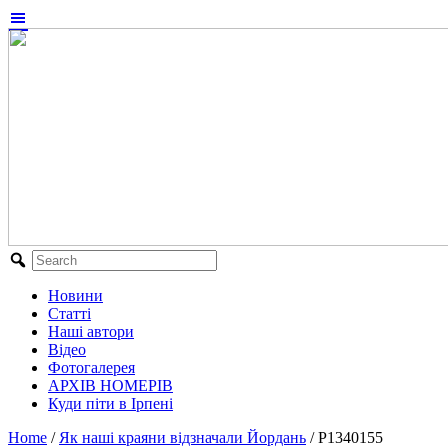
Новини
Статті
Наші автори
Відео
Фотогалерея
АРХІВ НОМЕРІВ
Куди піти в Ірпені
Home
/
Як наші краяни відзначали Йордань
/
P1340155