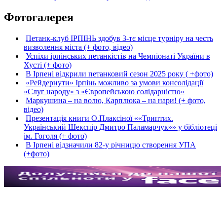
Фотогалерея
Петанк-клуб ІРПІНЬ здобув 3-тє місце турніру на честь
визволення міста (+ фото, відео)
Успіхи ірпінських петанкістів на Чемпіонаті України в
Хусті (+ фото)
В Ірпені відкрили петанковий сезон 2025 року ( +фото)
«Рейдернути» Ірпінь можливо за умови консолідації
«Слуг народу» з «Європейською солідарністю»
Маркушина – на волю, Карплюка – на нари! (+ фото,
відео)
Презентація книги О.Плаксіної ««Триптих.
Український Шекспір Дмитро Паламарчук»» у бібліотеці
ім. Гоголя (+ фото)
В Ірпені відзначили 82-у річницю створення УПА
(+фото)