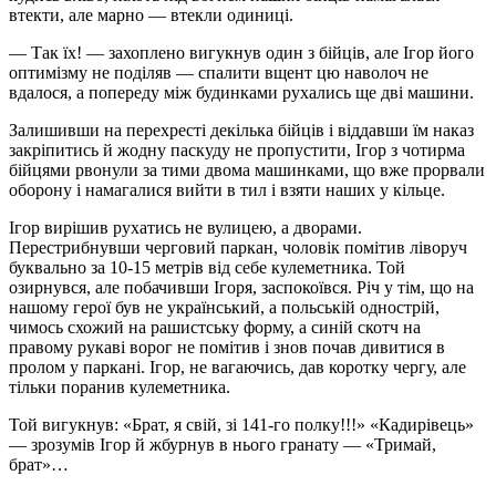
втекти, але марно — втекли одиниці.
— Так їх! — захоплено вигукнув один з бійців, але Ігор його
оптимізму не поділяв — спалити вщент цю наволоч не
вдалося, а попереду між будинками рухались ще дві машини.
Залишивши на перехресті декілька бійців і віддавши їм наказ
закріпитись й жодну паскуду не пропустити, Ігор з чотирма
бійцями рвонули за тими двома машинками, що вже прорвали
оборону і намагалися вийти в тил і взяти наших у кільце.
Ігор вирішив рухатись не вулицею, а дворами.
Перестрибнувши черговий паркан, чоловік помітив ліворуч
буквально за 10-15 метрів від себе кулеметника. Той
озирнувся, але побачивши Ігоря, заспокоївся. Річ у тім, що на
нашому герої був не український, а польській однострій,
чимось схожий на рашистську форму, а синій скотч на
правому рукаві ворог не помітив і знов почав дивитися в
пролом у паркані. Ігор, не вагаючись, дав коротку чергу, але
тільки поранив кулеметника.
Той вигукнув: «Брат, я свій, зі 141-го полку!!!» «Кадирівець»
— зрозумів Ігор й жбурнув в нього гранату — «Тримай,
брат»…