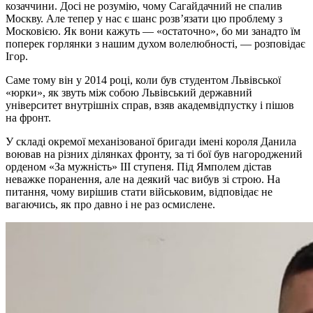
козаччини. Досі не розумію, чому Сагайдачний не спалив
Москву. Але тепер у нас є шанс розв’язати цю проблему з
Московією. Як вони кажуть — «остаточно», бо ми занадто їм
поперек горлянки з нашим духом волелюбності, — розповідає
Ігор.
Саме тому він у 2014 році, коли був студентом Львівської
«юрки», як звуть між собою Львівський державний
університет внутрішніх справ, взяв академвідпустку і пішов
на фронт.
У складі окремої механізованої бригади імені короля Данила
воював на різних ділянках фронту, за ті бої був нагороджений
орденом «За мужність» ІІІ ступеня. Під Ямполем дістав
неважке поранення, але на деякий час вибув зі строю. На
питання, чому вирішив стати військовим, відповідає не
вагаючись, як про давно і не раз осмислене.