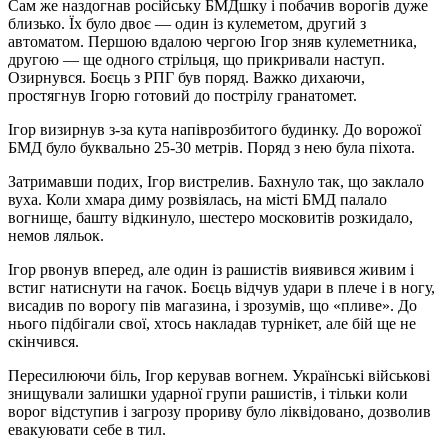
Сам же наздогнав російську БМДшку і побачив ворогів дуже
близько. Їх було двоє — один із кулеметом, другий з
автоматом. Першою вдалою чергою Ігор зняв кулеметника,
другою — ще одного стрільця, що прикривали наступ.
Озирнувся. Боєць з РПГ був поряд. Важко дихаючи,
простягнув Ігорю готовий до пострілу гранатомет.
Ігор визирнув з-за кута напіврозбитого будинку. До ворожої
БМД було буквально 25-30 метрів. Поряд з нею була піхота.
Затримавши подих, Ігор вистрелив. Бахнуло так, що заклало
вуха. Коли хмара диму розвіялась, на місті БМД палало
вогнище, башту відкинуло, шестеро московитів розкидало,
немов ляльок.
Ігор рвонув вперед, але один із рашистів виявився живим і
встиг натиснути на гачок. Боєць відчув удари в плече і в ногу,
висадив по ворогу пів магазина, і зрозумів, що «пливе». До
нього підбігали свої, хтось накладав турнікет, але бій ще не
скінчився.
Пересилюючи біль, Ігор керував вогнем. Українські військові
знищували залишки ударної групи рашистів, і тільки коли
ворог відступив і загрозу прориву було ліквідовано, дозволив
евакуювати себе в тил.