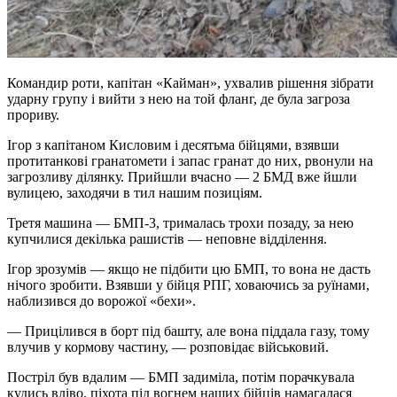
Командир роти, капітан «Кайман», ухвалив рішення зібрати
ударну групу і вийти з нею на той фланг, де була загроза
прориву.
Ігор з капітаном Кисловим і десятьма бійцями, взявши
протитанкові гранатомети і запас гранат до них, рвонули на
загрозливу ділянку. Прийшли вчасно — 2 БМД вже йшли
вулицею, заходячи в тил нашим позиціям.
Третя машина — БМП-3, трималась трохи позаду, за нею
купчилися декілька рашистів — неповне відділення.
Ігор зрозумів — якщо не підбити цю БМП, то вона не дасть
нічого зробити. Взявши у бійця РПГ, ховаючись за руїнами,
наблизився до ворожої «бехи».
— Прицілився в борт під башту, але вона піддала газу, тому
влучив у кормову частину, — розповідає військовий.
Постріл був вдалим — БМП задиміла, потім порачкувала
кудись вліво, піхота під вогнем наших бійців намагалася