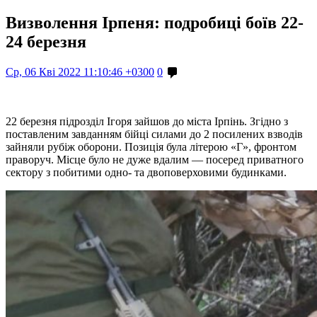
Визволення Ірпеня: подробиці боїв 22-
24 березня
Ср, 06 Кві 2022 11:10:46 +0300
0
22 березня підрозділ Ігоря зайшов до міста Ірпінь. Згідно з
поставленим завданням бійці силами до 2 посилених взводів
зайняли рубіж оборони. Позиція була літерою «Г», фронтом
праворуч. Місце було не дуже вдалим — посеред приватного
сектору з побитими одно- та двоповерховими будинками.