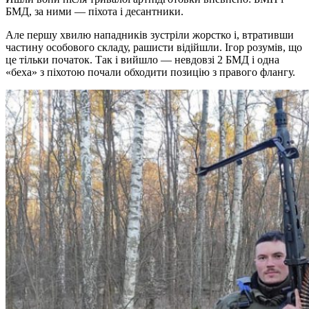
БМД, за ними — піхота і десантники.
Але першу хвилю нападників зустріли жорстко і, втративши
частину особового складу, рашисти відійшли. Ігор розумів, що
це тільки початок. Так і вийшло — невдовзі 2 БМД і одна
«беха» з піхотою почали обходити позицію з правого флангу.