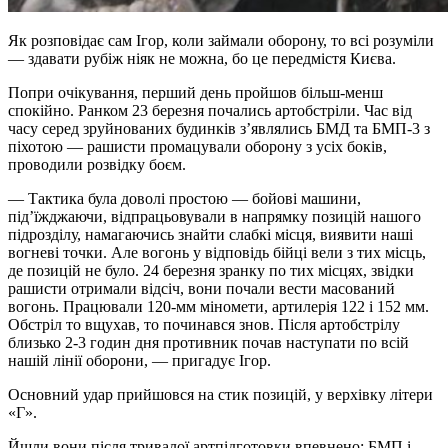
Як розповідає сам Ігор, коли займали оборону, то всі розуміли
— здавати рубіж ніяк не можна, бо це передмістя Києва.
Попри очікування, перший день пройшов більш-менш
спокійно. Ранком 23 березня почались артобстріли. Час від
часу серед зруйнованих будинків з’являлись БМД та БМП-3 з
піхотою — рашисти промацували оборону з усіх боків,
проводили розвідку боєм.
— Тактика була доволі простою — бойові машини,
під’їжджаючи, відпрацьовували в напрямку позицій нашого
підрозділу, намагаючись знайти слабкі місця, виявити наші
вогневі точки. Але вогонь у відповідь бійці вели з тих місць,
де позицій не було. 24 березня зранку по тих місцях, звідки
рашисти отримали відсіч, вони почали вести масований
вогонь. Працювали 120-мм міномети, артилерія 122 і 152 мм.
Обстріл то вщухав, то починався знов. Після артобстрілу
близько 2-3 годин дня противник почав наступати по всій
нашій лінії оборони, — пригадує Ігор.
Основний удар прийшовся на стик позицій, у верхівку літери
«Г».
Йшли вони після тривалої артпідготовки впевнено: БМП і