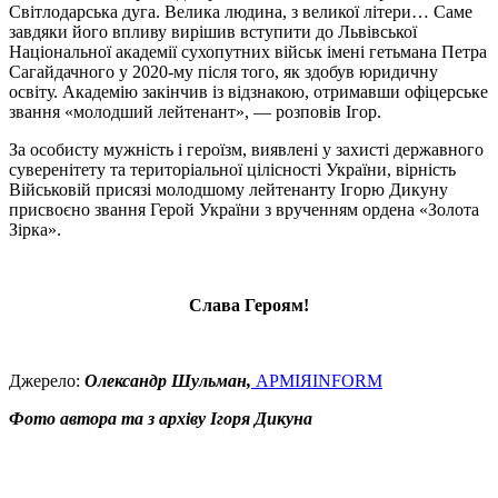
Світлодарська дуга. Велика людина, з великої літери… Саме
завдяки його впливу вирішив вступити до Львівської
Національної академії сухопутних військ імені гетьмана Петра
Сагайдачного у 2020-му після того, як здобув юридичну
освіту. Академію закінчив із відзнакою, отримавши офіцерське
звання «молодший лейтенант», — розповів Ігор.
За особисту мужність і героїзм, виявлені у захисті державного
суверенітету та територіальної цілісності України, вірність
Військовій присязі молодшому лейтенанту Ігорю Дикуну
присвоєно звання Герой України з врученням ордена «Золота
Зірка».
Слава Героям!
Джерело:
Олександр Шульман,
АРМІЯINFORM
Фото автора та з архіву Ігоря Дикуна