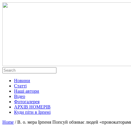
Новини
Статті
Наші автори
Відео
Фотогалерея
АРХІВ НОМЕРІВ
Куди піти в Ірпені
Home
/
В. о. мера Ірпеня Попсуй обзиває людей «провокаторам