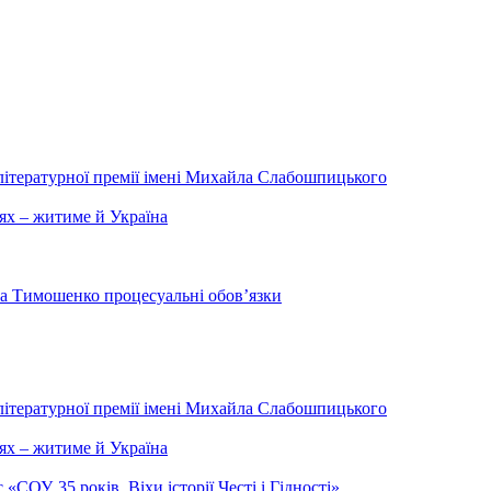
літературної премії імені Михайла Слабошпицького
ях – житиме й Україна
на Тимошенко процесуальні обов’язки
літературної премії імені Михайла Слабошпицького
ях – житиме й Україна
ОУ. 35 років. Віхи історії Честі і Гідності».