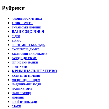
Рубрики
АНОНІМНА КРИТИКА
АРХІВ НОМЕРІВ
БУЧАНСЬКІ НОВИНИ
ВАШЕ ЗДОРОВ'Я
ВІДЕО
ВІЙНА
ГОСТОМЕЛЬСЬКА РАДА
ЕКСПЕРТНА ДУМКА
ЗАСІДАННЯ ВИКОНКОМУ
ЗАХОДЬ ДО СВОЇХ
ІРПІНСЬКИ БАЙКИ
КОНТАКТИ
КРИМІНАЛЬНЕ ЧТИВО
КУДИ ПІТИ В ІРПЕНІ
МІСЦЕ ПІД СОНЦЕМ
НАДЗВИЧАЙНІ ПОДЇЇ
НАШІ АВТОРИ
НАШ ПОГЛЯД
НОВИНИ
СЕСІЇ ІРПІНЬРАДИ
СТАТТІ