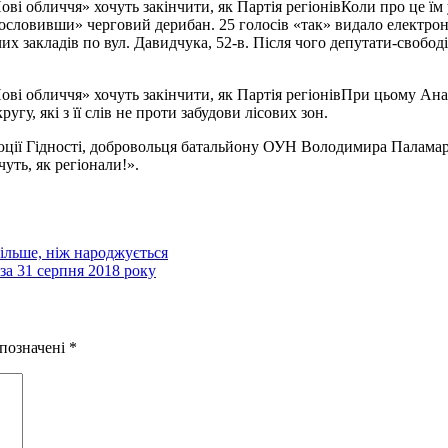
Коли про це їм 
гословивши» черговий дерибан. 25 голосів «так» видало електрон
х закладів по вул. Давидчука, 52-в. Після чого депутати-свобод
При цьому Анас
у, які з її слів не проти забудови лісових зон.
ції Гідності, добровольця батальйону ОУН Володимира Паламарч
чуть, як регіонали!».
ільше, ніж народжується
за 31 серпня 2018 року
 позначені
*