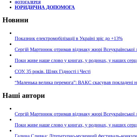
ФОТОГАЛЕРЕЯ
ЮРИДИЧНА ДОПОМОГА
Новини
Показник електромобілізації в Україні зріс до +13%
Сергій Мартинюк отримав відзнаку жюрі Всеукраїнської 
Поки живе наше слово у книгах, у родинах, у наших серц
СОУ. 35 років. Шлях Гідності і Честі
“Маленька велика перемога”: ВАКС скасував покладені 
Наші автори
Сергій Мартинюк отримав відзнаку жюрі Всеукраїнської 
Поки живе наше слово у книгах, у родинах, у наших серц
Галина Сливка: Літературно-музичний фестиваль-конкурс «С