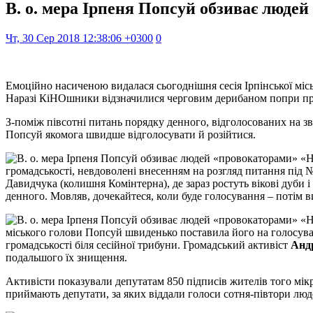
В. о. мера Ірпеня Попсуй обзиває люде
Чт, 30 Сер 2018 12:38:06 +0300
0
Емоційно насиченою видалася сьогоднішня сесія Ірпінської місь
Наразі КіНОшники відзначилися черговим дерибаном попри пр
З-поміж півсотні питань порядку денного, відголосованих на з
Попсуй якомога швидше відголосувати й розійтися.
громадськості, невдоволені внесенням на розгляд питання під №
Давидчука (колишня Комінтерна), де зараз ростуть вікові дуб
денного. Мовляв, дочекайтеся, коли буде голосування – потім в
міського голови Попсуй швиденько поставила його на голосуван
громадськості біля сесійної трибуни. Громадський активіст
Анд
подальшого їх знищення.
Активісти показували депутатам 850 підписів жителів того мікр
приймають депутати, за яких віддали голоси сотня-півтори люд