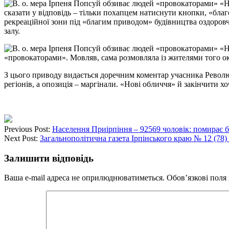
сказати у відповідь – тільки похапцем натиснути кнопки, «бла
рекреаційної зони під «благим приводом» будівництва оздоровчи
залу.
«провокаторами». Мовляв, сама розмовляла із жителями того округ
З цього приводу видається доречним коментар учасника Револю
регіонів, а опозиція – маргінали. «Нові обличчя» й закінчити хо
Previous Post:
Населення Приірпіння – 92569 чоловік: помирає б
Next Post:
Загальнополітична газета Ірпінського краю № 12 (78) 
Залишити відповідь
Ваша e-mail адреса не оприлюднюватиметься.
Обов’язкові поля