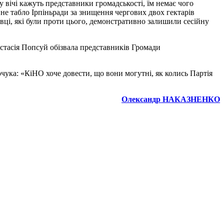
у вічі кажуть представники громадськості, їм немає чого
не табло Ірпіньради за знищення чергових двох гектарів
івці, які були проти цього, демонстративно залишили сесійну
тасія Попсуй обізвала представників Громади
ука: «КіНО хоче довести, що вони могутні, як колись Партія
Олександр НАКАЗНЕНКО