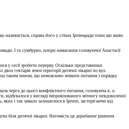
о називається, справа його у стінах Ірпіньради поки що живе.
омади. І то сумбурно, попри намагання головуючої Анастасії
ося у сесії зробити перерву. Оскільки представники
вох гектарів землі території дитячої лікарні по вул.
вана таким чином, що неможливо знімати питання з порядку
йшла черга до цього конфліктного питання, головуюча в. о.
, відбувалося у вигляді імпровізованого мітингу невдоволеної
яких і так замало залишилося в Ірпені, застерігаючи від
тва біля дитячої лікарні. Натомість це дерибанне рішення