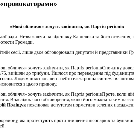
й «провокаторами»
«Нові обличчя» хочуть закінчити, як Партія регіонів
кої ради. Незважаючи на відставку Карплюка та його оточення, щ
отести Громади.
вітній сесії, лише двоє обговорювали депутати й представники Гр
Спочатку довел
75, вийшли до трибуни. Йшлося про переведення під будівництво д
и і сосни. Людям пояснювали начебто електронна система влашто
исловитеся з цього приводу.
Проте, коли ді
ня. Внаслідок чого обговорення, якщо його можна таким назвати
рій Поліщук
пояснював депутатам нормативи зелених насаджень, 
орайону, які протестують проти знищення лісопарків та будівниц
ей.