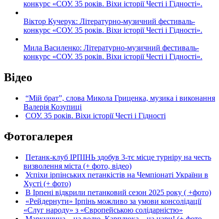
конкурс «СОУ. 35 років. Віхи історії Честі і Гідності».
Віктор Кучерук: Літературно-музичний фестиваль-
конкурс «СОУ. 35 років. Віхи історії Честі і Гідності».
Мила Василенко: Літературно-музичний фестиваль-
конкурс «СОУ. 35 років. Віхи історії Честі і Гідності».
Відео
“Мій брат”, слова Микола Гриценка, музика і виконання
Валерія Козупиці
СОУ. 35 років. Віхи історії Честі і Гідності
Фотогалерея
Петанк-клуб ІРПІНЬ здобув 3-тє місце турніру на честь
визволення міста (+ фото, відео)
Успіхи ірпінських петанкістів на Чемпіонаті України в
Хусті (+ фото)
В Ірпені відкрили петанковий сезон 2025 року ( +фото)
«Рейдернути» Ірпінь можливо за умови консолідації
«Слуг народу» з «Європейською солідарністю»
Маркушина – на волю, Карплюка – на нари! (+ фото,