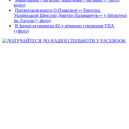
відео)
Презентація книги О.Плаксіної ««Триптих.
Український Шекспір Дмитро Паламарчук»» у бібліотеці
ім. Гоголя (+ фото)
В Ірпені відзначили 82-у річницю створення УПА
(+фото)