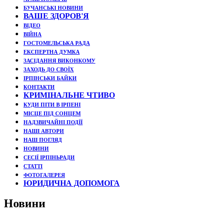
БУЧАНСЬКІ НОВИНИ
ВАШЕ ЗДОРОВ'Я
ВІДЕО
ВІЙНА
ГОСТОМЕЛЬСЬКА РАДА
ЕКСПЕРТНА ДУМКА
ЗАСІДАННЯ ВИКОНКОМУ
ЗАХОДЬ ДО СВОЇХ
ІРПІНСЬКИ БАЙКИ
КОНТАКТИ
КРИМІНАЛЬНЕ ЧТИВО
КУДИ ПІТИ В ІРПЕНІ
МІСЦЕ ПІД СОНЦЕМ
НАДЗВИЧАЙНІ ПОДЇЇ
НАШІ АВТОРИ
НАШ ПОГЛЯД
НОВИНИ
СЕСІЇ ІРПІНЬРАДИ
СТАТТІ
ФОТОГАЛЕРЕЯ
ЮРИДИЧНА ДОПОМОГА
Новини