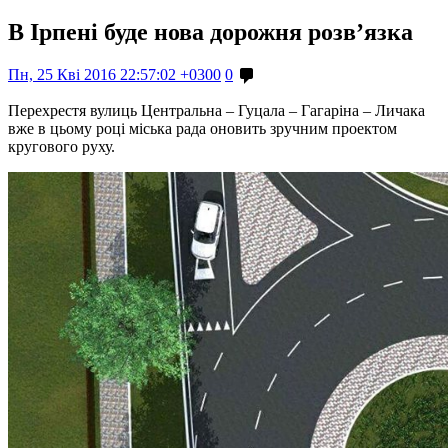
В Ірпені буде нова дорожня розв’язка
Пн, 25 Кві 2016 22:57:02 +0300
0
Перехрестя вулиць Центральна – Гуцала – Гагаріна – Личака
вже в цьому році міська рада оновить зручним проектом
кругового руху.