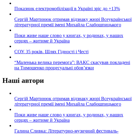
Показник електромобілізації в Україні зріс до +13%
Сергій Мартинюк отримав відзнаку жюрі Всеукраїнської
літературної премії імені Михайла Слабошпицького
Поки живе наше слово у книгах, у родинах, у наших
серцях – житиме й Україна
СОУ. 35 років. Шлях Гідності і Честі
“Маленька велика перемога”: ВАКС скасував покладені
на Тимошенко процесуальні обов’язки
Наші автори
Сергій Мартинюк отримав відзнаку жюрі Всеукраїнської
літературної премії імені Михайла Слабошпицького
Поки живе наше слово у книгах, у родинах, у наших
серцях – житиме й Україна
Галина Сливка: Літературно-музичний фестиваль-