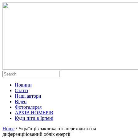
Новини
Статті
Наші автори
Відео
Фотогалерея
АРХІВ НОМЕРІВ
Куди піти в Ірпені
Home
/
Українців закликають переходити на
диференційований облік енергії