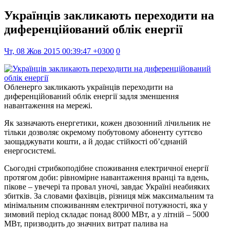
Українців закликають переходити на
диференційований облік енергії
Чт, 08 Жов 2015 00:39:47 +0300
0
Обленерго закликають українців переходити на
диференційований облік енергії задля зменшення
навантаження на мережі.
Як зазначають енергетики, кожен двозонний лічильник не
тільки дозволяє окремому побутовому абоненту суттєво
заощаджувати кошти, а й додає стійкості об’єднаній
енергосистемі.
Сьогодні стрибкоподібне споживання електричної енергії
протягом доби: рівномірне навантаження вранці та вдень,
пікове – увечері та провал уночі, завдає Україні неабияких
збитків. За словами фахівців, різниця між максимальним та
мінімальним споживанням електричної потужності, яка у
зимовий період складає понад 8000 МВт, а у літній – 5000
МВт, призводить до значних витрат палива на