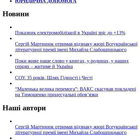
ЮРИДИЧНА ДОПОМОГА
Новини
Показник електромобілізації в Україні зріс до +13%
Сергій Мартинюк отримав відзнаку жюрі Всеукраїнської
літературної премії імені Михайла Слабошпицького
Поки живе наше слово у книгах, у родинах, у наших
серцях – житиме й Україна
СОУ. 35 років. Шлях Гідності і Честі
“Маленька велика перемога”: ВАКС скасував покладені
на Тимошенко процесуальні обов’язки
Наші автори
Сергій Мартинюк отримав відзнаку жюрі Всеукраїнської
літературної премії імені Михайла Слабошпицького