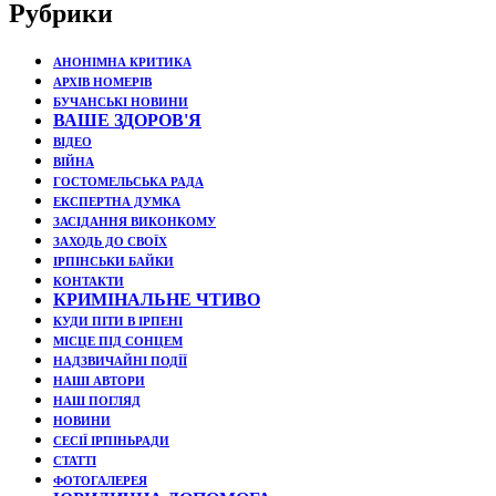
Рубрики
АНОНІМНА КРИТИКА
АРХІВ НОМЕРІВ
БУЧАНСЬКІ НОВИНИ
ВАШЕ ЗДОРОВ'Я
ВІДЕО
ВІЙНА
ГОСТОМЕЛЬСЬКА РАДА
ЕКСПЕРТНА ДУМКА
ЗАСІДАННЯ ВИКОНКОМУ
ЗАХОДЬ ДО СВОЇХ
ІРПІНСЬКИ БАЙКИ
КОНТАКТИ
КРИМІНАЛЬНЕ ЧТИВО
КУДИ ПІТИ В ІРПЕНІ
МІСЦЕ ПІД СОНЦЕМ
НАДЗВИЧАЙНІ ПОДЇЇ
НАШІ АВТОРИ
НАШ ПОГЛЯД
НОВИНИ
СЕСІЇ ІРПІНЬРАДИ
СТАТТІ
ФОТОГАЛЕРЕЯ