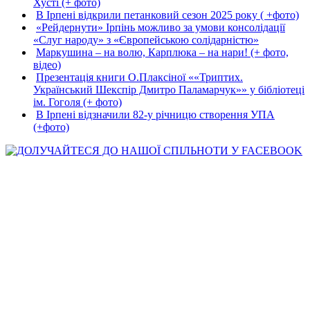
Хусті (+ фото)
В Ірпені відкрили петанковий сезон 2025 року ( +фото)
«Рейдернути» Ірпінь можливо за умови консолідації
«Слуг народу» з «Європейською солідарністю»
Маркушина – на волю, Карплюка – на нари! (+ фото,
відео)
Презентація книги О.Плаксіної ««Триптих.
Український Шекспір Дмитро Паламарчук»» у бібліотеці
ім. Гоголя (+ фото)
В Ірпені відзначили 82-у річницю створення УПА
(+фото)