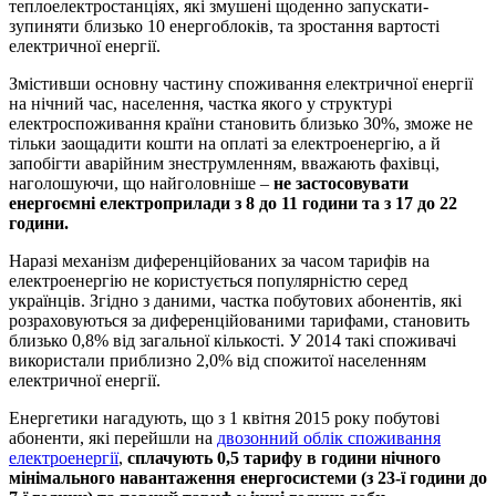
теплоелектростанціях, які змушені щоденно запускати-
зупиняти близько 10 енергоблоків, та зростання вартості
електричної енергії.
Змістивши основну частину споживання електричної енергії
на нічний час, населення, частка якого у структурі
електроспоживання країни становить близько 30%, зможе не
тільки заощадити кошти на оплаті за електроенергію, а й
запобігти аварійним знеструмленням, вважають фахівці,
наголошуючи, що найголовніше –
не застосовувати
енергоємні електроприлади з 8 до 11 години та з 17 до 22
години.
Наразі механізм диференційованих за часом тарифів на
електроенергію не користується популярністю серед
українців. Згідно з даними, частка побутових абонентів, які
розраховуються за диференційованими тарифами, становить
близько 0,8% від загальної кількості. У 2014 такі споживачі
використали приблизно 2,0% від спожитої населенням
електричної енергії.
Енергетики нагадують, що з 1 квітня 2015 року побутові
абоненти, які перейшли на
двозонний облік споживання
електроенергії
,
сплачують 0,5 тарифу в години нічного
мінімального навантаження енергосистеми (з 23-ї години до