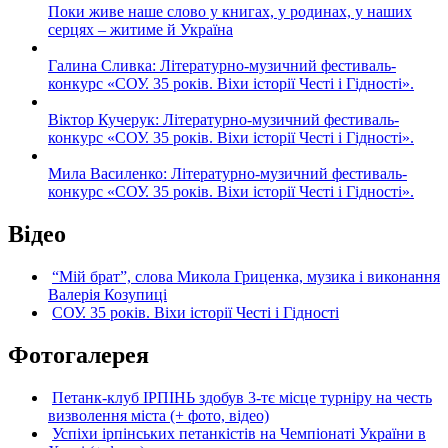
Поки живе наше слово у книгах, у родинах, у наших
серцях – житиме й Україна
Галина Сливка: Літературно-музичний фестиваль-
конкурс «СОУ. 35 років. Віхи історії Честі і Гідності».
Віктор Кучерук: Літературно-музичний фестиваль-
конкурс «СОУ. 35 років. Віхи історії Честі і Гідності».
Мила Василенко: Літературно-музичний фестиваль-
конкурс «СОУ. 35 років. Віхи історії Честі і Гідності».
Відео
“Мій брат”, слова Микола Гриценка, музика і виконання
Валерія Козупиці
СОУ. 35 років. Віхи історії Честі і Гідності
Фотогалерея
Петанк-клуб ІРПІНЬ здобув 3-тє місце турніру на честь
визволення міста (+ фото, відео)
Успіхи ірпінських петанкістів на Чемпіонаті України в