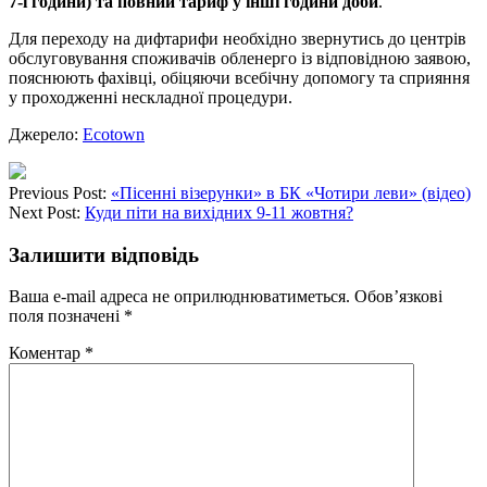
7-ї години) та повний тариф у інші години доби
.
Для переходу на дифтарифи необхідно звернутись до центрів
обслуговування споживачів обленерго із відповідною заявою,
пояснюють фахівці, обіцяючи всебічну допомогу та сприяння
у проходженні нескладної процедури.
Джерело:
Ecotown
Previous Post:
«Пісенні візерунки» в БК «Чотири леви» (відео)
Next Post:
Куди піти на вихідних 9-11 жовтня?
Залишити відповідь
Ваша e-mail адреса не оприлюднюватиметься.
Обов’язкові
поля позначені
*
Коментар
*