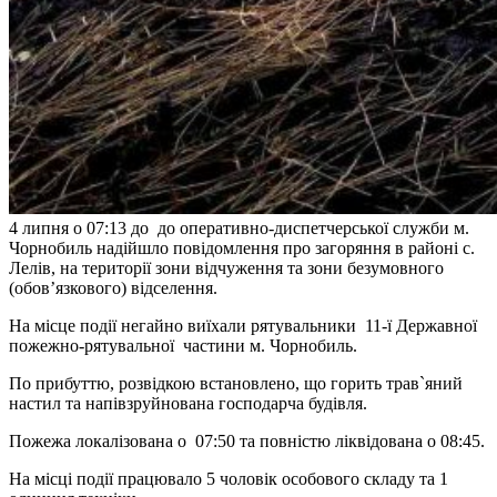
4 липня о 07:13 до до оперативно-диспетчерської служби м.
Чорнобиль надійшло повідомлення про загоряння в районі с.
Лелів, на території зони відчуження та зони безумовного
(обов’язкового) відселення.
На місце події негайно виїхали рятувальники 11-ї Державної
пожежно-рятувальної частини м. Чорнобиль.
По прибуттю, розвідкою встановлено, що горить трав`яний
настил та напівзруйнована господарча будівля.
Пожежа локалізована о 07:50 та повністю ліквідована о 08:45.
На місці події працювало 5 чоловік особового складу та 1