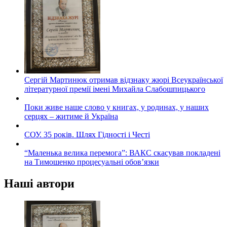
Сергій Мартинюк отримав відзнаку жюрі Всеукраїнської
літературної премії імені Михайла Слабошпицького
Поки живе наше слово у книгах, у родинах, у наших
серцях – житиме й Україна
СОУ. 35 років. Шлях Гідності і Честі
“Маленька велика перемога”: ВАКС скасував покладені
на Тимошенко процесуальні обов’язки
Наші автори