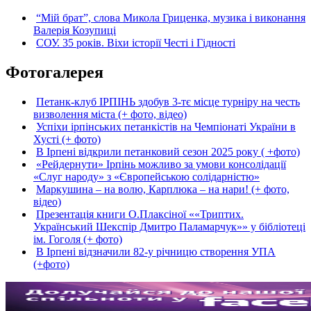
“Мій брат”, слова Микола Гриценка, музика і виконання
Валерія Козупиці
СОУ. 35 років. Віхи історії Честі і Гідності
Фотогалерея
Петанк-клуб ІРПІНЬ здобув 3-тє місце турніру на честь
визволення міста (+ фото, відео)
Успіхи ірпінських петанкістів на Чемпіонаті України в
Хусті (+ фото)
В Ірпені відкрили петанковий сезон 2025 року ( +фото)
«Рейдернути» Ірпінь можливо за умови консолідації
«Слуг народу» з «Європейською солідарністю»
Маркушина – на волю, Карплюка – на нари! (+ фото,
відео)
Презентація книги О.Плаксіної ««Триптих.
Український Шекспір Дмитро Паламарчук»» у бібліотеці
ім. Гоголя (+ фото)
В Ірпені відзначили 82-у річницю створення УПА
(+фото)