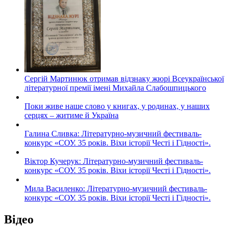
Сергій Мартинюк отримав відзнаку жюрі Всеукраїнської
літературної премії імені Михайла Слабошпицького
Поки живе наше слово у книгах, у родинах, у наших
серцях – житиме й Україна
Галина Сливка: Літературно-музичний фестиваль-
конкурс «СОУ. 35 років. Віхи історії Честі і Гідності».
Віктор Кучерук: Літературно-музичний фестиваль-
конкурс «СОУ. 35 років. Віхи історії Честі і Гідності».
Мила Василенко: Літературно-музичний фестиваль-
конкурс «СОУ. 35 років. Віхи історії Честі і Гідності».
Відео