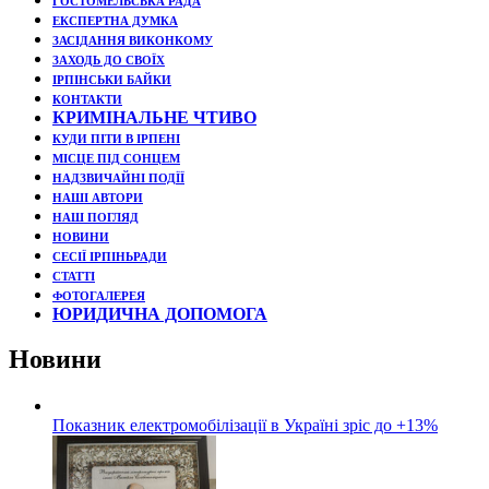
ГОСТОМЕЛЬСЬКА РАДА
ЕКСПЕРТНА ДУМКА
ЗАСІДАННЯ ВИКОНКОМУ
ЗАХОДЬ ДО СВОЇХ
ІРПІНСЬКИ БАЙКИ
КОНТАКТИ
КРИМІНАЛЬНЕ ЧТИВО
КУДИ ПІТИ В ІРПЕНІ
МІСЦЕ ПІД СОНЦЕМ
НАДЗВИЧАЙНІ ПОДЇЇ
НАШІ АВТОРИ
НАШ ПОГЛЯД
НОВИНИ
СЕСІЇ ІРПІНЬРАДИ
СТАТТІ
ФОТОГАЛЕРЕЯ
ЮРИДИЧНА ДОПОМОГА
Новини
Показник електромобілізації в Україні зріс до +13%