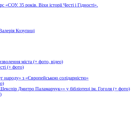
СОУ. 35 років. Віхи історії Честі і Гідності».
Валерія Козупиці
зволення міста (+ фото, відео)
сті (+ фото)
уг народу» з «Європейською солідарністю»
о)
експір Дмитро Паламарчук»» у бібліотеці ім. Гоголя (+ фото)
)