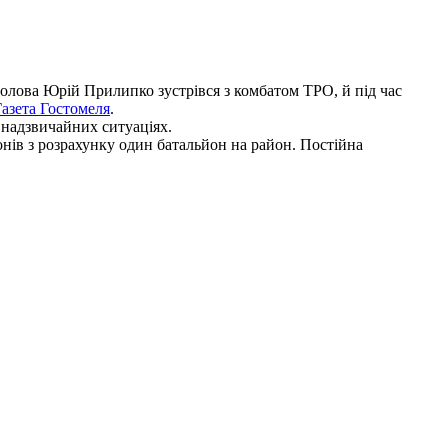
лова Юрій Прилипко зустрівся з комбатом ТРО, й під час
Газета Гостомеля
.
 надзвичайних ситуаціях.
онів з розрахунку один батальйон на район. Постійна