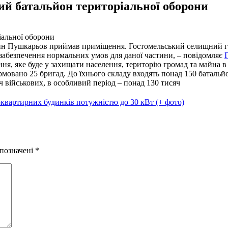
ий батальйон територіальної оборони
тин Пушкарьов приймав приміщення. Гостомельський селищний го
я забезпечення нормальних умов для даної частини, – повідомляє
ня, яке буде у захищати населення, територію громад та майна в
рмовано 25 бригад. До їхнього складу входять понад 150 батальй
 військових, в особливий період – понад 130 тисяч
оквартирних будинків потужністю до 30 кВт (+ фото)
 позначені
*