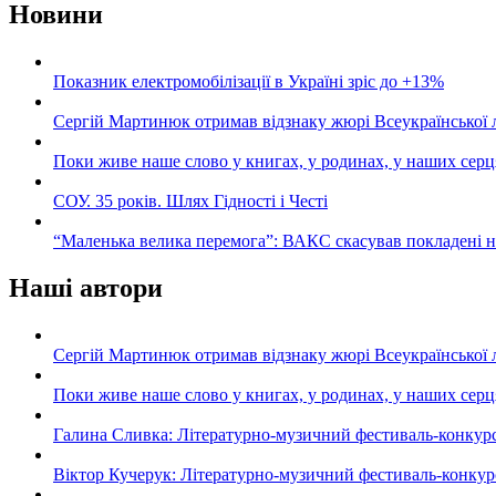
Новини
Показник електромобілізації в Україні зріс до +13%
Сергій Мартинюк отримав відзнаку жюрі Всеукраїнської 
Поки живе наше слово у книгах, у родинах, у наших серц
СОУ. 35 років. Шлях Гідності і Честі
“Маленька велика перемога”: ВАКС скасував покладені 
Наші автори
Сергій Мартинюк отримав відзнаку жюрі Всеукраїнської 
Поки живе наше слово у книгах, у родинах, у наших серц
Галина Сливка: Літературно-музичний фестиваль-конкурс «С
Віктор Кучерук: Літературно-музичний фестиваль-конкурс «