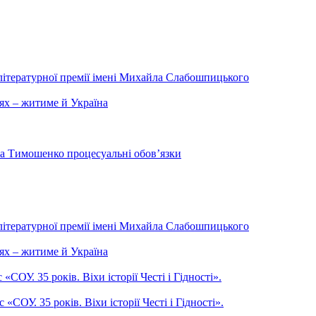
літературної премії імені Михайла Слабошпицького
ях – житиме й Україна
на Тимошенко процесуальні обов’язки
літературної премії імені Михайла Слабошпицького
ях – житиме й Україна
ОУ. 35 років. Віхи історії Честі і Гідності».
СОУ. 35 років. Віхи історії Честі і Гідності».