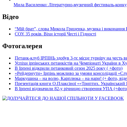
Мила Василенко: Літературно-музичний фестиваль-конкурс «
Відео
“Мій брат”, слова Микола Гриценка, музика і виконання 
СОУ. 35 років. Віхи історії Честі і Гідності
Фотогалерея
Петанк-клуб ІРПІНЬ здобув 3-тє місце турніру на честь ви
Успіхи ірпінських петанкістів на Чемпіонаті України в Ху
В Ірпені відкрили петанковий сезон 2025 року ( +фото)
«Рейдернути» Ірпінь можливо за умови консолідації «Сл
Маркушина – на волю, Карплюка – на нари! (+ фото, віде
Презентація книги О.Плаксіної ««Триптих. Український Ш
В Ірпені відзначили 82-у річницю створення УПА (+фото