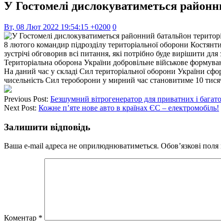
У Гостомелі дислокуватиметься районн
Вт, 08 Лют 2022 19:54:15 +0200
0
8 лютого командир підрозділу територіальної оборони Костян
зустрічі обговорив всі питання, які потрібно буде вирішити дл
Територіальна оборона України добровільне військове формуван
На даний час у складі Сил територіальної оборони України сфо
чисельність Сил тероборони у мирний час становитиме 10 тисяч
Previous Post:
Безшумний вітрогенератор для приватних і багат
Next Post:
Кожне п’яте нове авто в країнах ЄС – електромобіль!
Залишити відповідь
Ваша e-mail адреса не оприлюднюватиметься.
Обов’язкові поля
Коментар
*