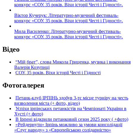
конкурс «СОУ. 35 років. Віхи історії Честі і Гідності».
Віктор Кучерук: Літературно-музичний фестиваль-
конкурс «СОУ. 35 років. Віхи історії Честі і Гідності».
Мила Василенко: Літературно-музичний фестиваль-
конкурс «СОУ. 35 років. Віхи історії Честі і Гідності».
Відео
“Мій брат”, слова Микола Гриценка, музика і виконання
Валерія Козупиці
СОУ. 35 років. Віхи історії Честі і Гідності
Фотогалерея
Петанк-клуб ІРПІНЬ здобув 3-тє місце турніру на честь
визволення міста (+ фото, відео)
Успіхи ірпінських петанкістів на Чемпіонаті України в
Хусті (+ фото)
В Ірпені відкрили петанковий сезон 2025 року ( +фото)
«Рейдернути» Ірпінь можливо за умови консолідації
«Слуг народу» з «Європейською солідарністю»