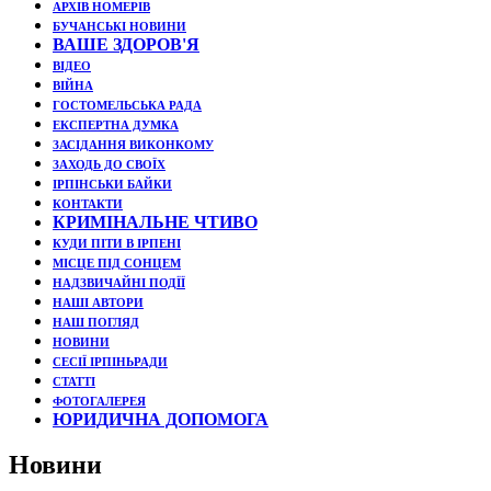
АРХІВ НОМЕРІВ
БУЧАНСЬКІ НОВИНИ
ВАШЕ ЗДОРОВ'Я
ВІДЕО
ВІЙНА
ГОСТОМЕЛЬСЬКА РАДА
ЕКСПЕРТНА ДУМКА
ЗАСІДАННЯ ВИКОНКОМУ
ЗАХОДЬ ДО СВОЇХ
ІРПІНСЬКИ БАЙКИ
КОНТАКТИ
КРИМІНАЛЬНЕ ЧТИВО
КУДИ ПІТИ В ІРПЕНІ
МІСЦЕ ПІД СОНЦЕМ
НАДЗВИЧАЙНІ ПОДЇЇ
НАШІ АВТОРИ
НАШ ПОГЛЯД
НОВИНИ
СЕСІЇ ІРПІНЬРАДИ
СТАТТІ
ФОТОГАЛЕРЕЯ
ЮРИДИЧНА ДОПОМОГА
Новини