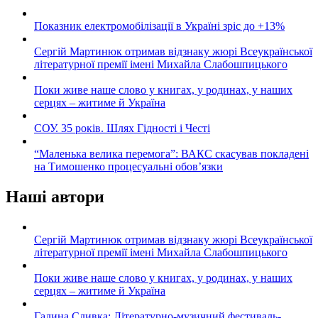
Показник електромобілізації в Україні зріс до +13%
Сергій Мартинюк отримав відзнаку жюрі Всеукраїнської
літературної премії імені Михайла Слабошпицького
Поки живе наше слово у книгах, у родинах, у наших
серцях – житиме й Україна
СОУ. 35 років. Шлях Гідності і Честі
“Маленька велика перемога”: ВАКС скасував покладені
на Тимошенко процесуальні обов’язки
Наші автори
Сергій Мартинюк отримав відзнаку жюрі Всеукраїнської
літературної премії імені Михайла Слабошпицького
Поки живе наше слово у книгах, у родинах, у наших
серцях – житиме й Україна
Галина Сливка: Літературно-музичний фестиваль-