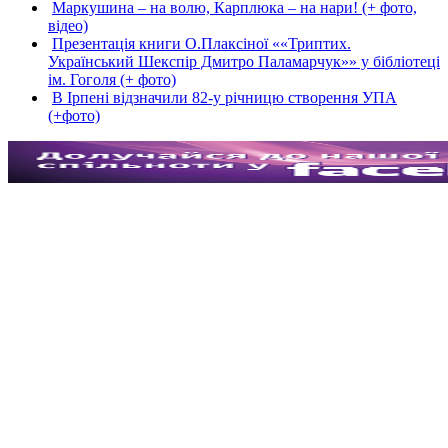
Маркушина – на волю, Карплюка – на нари! (+ фото,
відео)
Презентація книги О.Плаксіної ««Триптих.
Український Шекспір Дмитро Паламарчук»» у бібліотеці
ім. Гоголя (+ фото)
В Ірпені відзначили 82-у річницю створення УПА
(+фото)