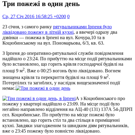
Три пожежі в один день
Ср, 27 Січ 2016 16:58:25 +0200
0
23 січня, з самого ранку
рятувальниками Ірпеня було
ліквідовано пожежу в літній кухні
, а ввечері одразу два
дзвінки — пожежа в Ірпені на вул. Кочура,10 та в
Коцюбинському на вул. Пономарьова, 6/3, кв. 63.
З Ірпеня до оперативно-рятувальної служби повідомлення
надійшло о 23:24. По прибуттю на місце події рятувальниками
було встановлено, що горить крівля господарчої будівлі на
2
площі 9 м
. Вже о 00:25 вогонь було ліквідовано. Вогнем
2
знищена крівля та перекриття будівлі на площі 9 м
.
Потерпілих та загиблих, у наслідок вищезазначеної події
немає.
А з Коцюбинського про
пожежу у квартирі надійшло о 23:09. На місце події було
негайно направлено відділення на АЦ-40 (131) 137А 54-ДПРП
сел. Коцюбинське. По прибуттю на місце пожежі було
встановлено, що горить стіл та два стільця в приміщенні
кухні. Завдяки злагодженим та швидким діям рятувальників,
вже о 23:45 пожежу було повністю ліквідовано.