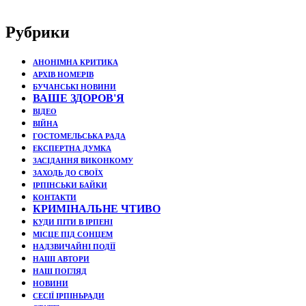
Рубрики
АНОНІМНА КРИТИКА
АРХІВ НОМЕРІВ
БУЧАНСЬКІ НОВИНИ
ВАШЕ ЗДОРОВ'Я
ВІДЕО
ВІЙНА
ГОСТОМЕЛЬСЬКА РАДА
ЕКСПЕРТНА ДУМКА
ЗАСІДАННЯ ВИКОНКОМУ
ЗАХОДЬ ДО СВОЇХ
ІРПІНСЬКИ БАЙКИ
КОНТАКТИ
КРИМІНАЛЬНЕ ЧТИВО
КУДИ ПІТИ В ІРПЕНІ
МІСЦЕ ПІД СОНЦЕМ
НАДЗВИЧАЙНІ ПОДЇЇ
НАШІ АВТОРИ
НАШ ПОГЛЯД
НОВИНИ
СЕСІЇ ІРПІНЬРАДИ