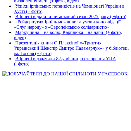
визволення міста (+ фото, відео)
Успіхи ірпінських петанкістів на Чемпіонаті України в
Хусті (+ фото)
В Ірпені відкрили петанковий сезон 2025 року ( +фото)
«Рейдернути» Ірпінь можливо за умови консолідації
«Слуг народу» з «Європейською солідарністю»
Маркушина – на волю, Карплюка – на нари! (+ фото,
відео)
Презентація книги О.Плаксіної ««Триптих.
Український Шекспір Дмитро Паламарчук»» у бібліотеці
ім. Гоголя (+ фото)
В Ірпені відзначили 82-у річницю створення УПА
(+фото)