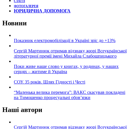
СТАТТІ
ФОТОГАЛЕРЕЯ
ЮРИДИЧНА ДОПОМОГА
Новини
Показник електромобілізації в Україні зріс до +13%
Сергій Мартинюк отримав відзнаку жюрі Всеукраїнської
літературної премії імені Михайла Слабошпицького
Поки живе наше слово у книгах, у родинах, у наших
серцях – житиме й Україна
СОУ. 35 років. Шлях Гідності і Честі
“Маленька велика перемога”: ВАКС скасував покладені
на Тимошенко процесуальні обов’язки
Наші автори
Сергій Мартинюк отримав відзнаку жюрі Всеукраїнської