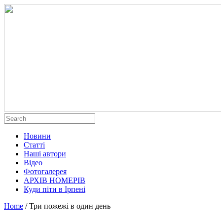
Новини
Статті
Наші автори
Відео
Фотогалерея
АРХІВ НОМЕРІВ
Куди піти в Ірпені
Home
/
Три пожежі в один день