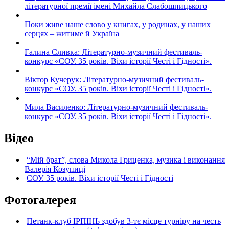
літературної премії імені Михайла Слабошпицького
Поки живе наше слово у книгах, у родинах, у наших
серцях – житиме й Україна
Галина Сливка: Літературно-музичний фестиваль-
конкурс «СОУ. 35 років. Віхи історії Честі і Гідності».
Віктор Кучерук: Літературно-музичний фестиваль-
конкурс «СОУ. 35 років. Віхи історії Честі і Гідності».
Мила Василенко: Літературно-музичний фестиваль-
конкурс «СОУ. 35 років. Віхи історії Честі і Гідності».
Відео
“Мій брат”, слова Микола Гриценка, музика і виконання
Валерія Козупиці
СОУ. 35 років. Віхи історії Честі і Гідності
Фотогалерея
Петанк-клуб ІРПІНЬ здобув 3-тє місце турніру на честь